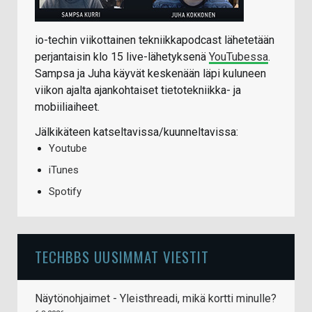
io-techin viikottainen tekniikkapodcast lähetetään
perjantaisin klo 15 live-lähetyksenä
YouTubessa
.
Sampsa ja Juha käyvät keskenään läpi kuluneen
viikon ajalta ajankohtaiset tietotekniikka- ja
mobiiliaiheet.
Jälkikäteen katseltavissa/kuunneltavissa:
Youtube
iTunes
Spotify
TECHBBS UUSIMMAT VIESTIT
Näytönohjaimet - Yleisthreadi, mikä kortti minulle?