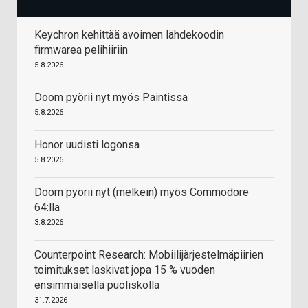
Keychron kehittää avoimen lähdekoodin
firmwarea pelihiiriin
5.8.2026
Doom pyörii nyt myös Paintissa
5.8.2026
Honor uudisti logonsa
5.8.2026
Doom pyörii nyt (melkein) myös Commodore
64:llä
3.8.2026
Counterpoint Research: Mobiilijärjestelmäpiirien
toimitukset laskivat jopa 15 % vuoden
ensimmäisellä puoliskolla
31.7.2026