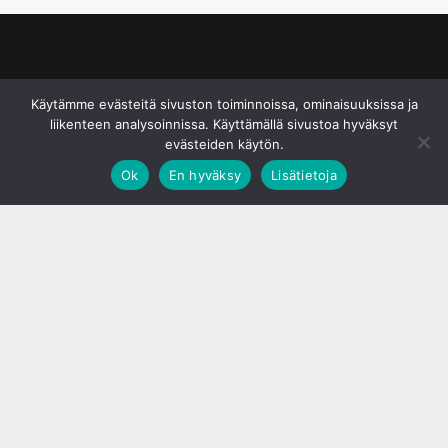
© S&J Media Oy
Käytämme evästeitä sivuston toiminnoissa, ominaisuuksissa ja
liikenteen analysoinnissa. Käyttämällä sivustoa hyväksyt
evästeiden käytön.
Ok
En hyväksy
Lisätietoja
;