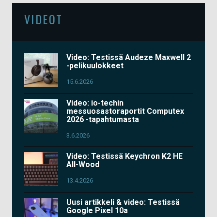
VIDEOT
Video: Testissä Audeze Maxwell 2
-pelikuulokkeet
15.6.2026
Video: io-techin
messuosastoraportit Computex
2026 -tapahtumasta
3.6.2026
Video: Testissä Keychron K2 HE
All-Wood
13.4.2026
Uusi artikkeli & video: Testissä
Google Pixel 10a