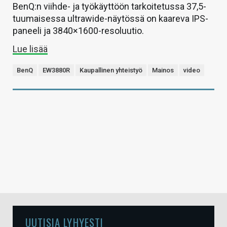
BenQ:n viihde- ja työkäyttöön tarkoitetussa 37,5-
tuumaisessa ultrawide-näytössä on kaareva IPS-
paneeli ja 3840×1600-resoluutio.
Lue lisää
BenQ
EW3880R
Kaupallinen yhteistyö
Mainos
video
UUTISIA LYHYESTI