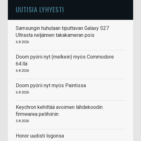
UUTISIA LYHYESTI
Samsungin huhutaan tiputtavan Galaxy S27
Ultrasta neljännen takakameran pois
6.8.2026
Doom pyörii nyt (melkein) myös Commodore
64:llä
6.8.2026
Doom pyörii nyt myös Paintissa
6.8.2026
Keychron kehittää avoimen lähdekoodin
firmwarea pelihiiriin
5.8.2026
Honor uudisti logonsa