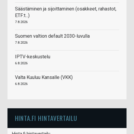
Säästäminen ja sijoittaminen (osakkeet, rahastot,
ETF:t...)
7.8.2026
Suomen valtion default 2030-luvulla
7.8.2026
IPTV-keskustelu
6.8.2026
Valta Kuuluu Kansalle (VKK)
6.8.2026
HINTA.FI HINTAVERTAILU
Hinta.fi hintavertailu