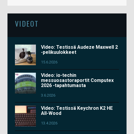
VIDEOT
Video: Testissä Audeze Maxwell 2
-pelikuulokkeet
15.6.2026
Video: io-techin
messuosastoraportit Computex
2026 -tapahtumasta
3.6.2026
Video: Testissä Keychron K2 HE
All-Wood
13.4.2026