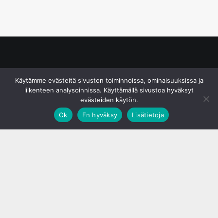
© S&J Media Oy
Käytämme evästeitä sivuston toiminnoissa, ominaisuuksissa ja
liikenteen analysoinnissa. Käyttämällä sivustoa hyväksyt
evästeiden käytön.
Ok
En hyväksy
Lisätietoja
;