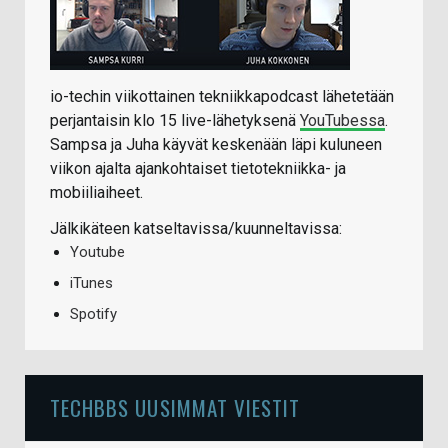
io-techin viikottainen tekniikkapodcast lähetetään
perjantaisin klo 15 live-lähetyksenä
YouTubessa
.
Sampsa ja Juha käyvät keskenään läpi kuluneen
viikon ajalta ajankohtaiset tietotekniikka- ja
mobiiliaiheet.
Jälkikäteen katseltavissa/kuunneltavissa:
Youtube
iTunes
Spotify
TECHBBS UUSIMMAT VIESTIT