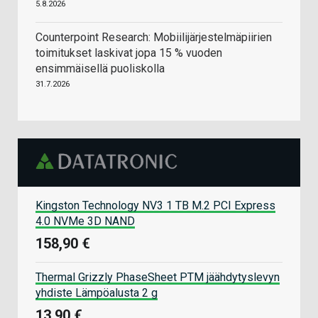
5.8.2026
Counterpoint Research: Mobiilijärjestelmäpiirien
toimitukset laskivat jopa 15 % vuoden
ensimmäisellä puoliskolla
31.7.2026
Kingston Technology NV3 1 TB M.2 PCI Express
4.0 NVMe 3D NAND
158,90 €
Thermal Grizzly PhaseSheet PTM jäähdytyslevyn
yhdiste Lämpöalusta 2 g
13,90 €