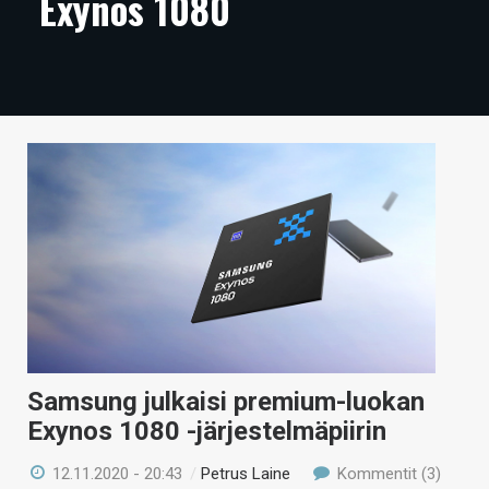
Exynos 1080
ARTIKKELIT
VIDEOT
TECHBBS
TIETOA
HINTA.FI
KAUPPA
VAIHDA TEEMA
Samsung julkaisi premium-luokan
HAKU
Exynos 1080 -järjestelmäpiirin
12.11.2020 - 20:43
/
Petrus Laine
Kommentit (3)