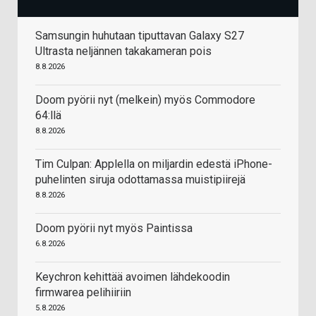
Samsungin huhutaan tiputtavan Galaxy S27
Ultrasta neljännen takakameran pois
8.8.2026
Doom pyörii nyt (melkein) myös Commodore
64:llä
8.8.2026
Tim Culpan: Applella on miljardin edestä iPhone-
puhelinten siruja odottamassa muistipiirejä
8.8.2026
Doom pyörii nyt myös Paintissa
6.8.2026
Keychron kehittää avoimen lähdekoodin
firmwarea pelihiiriin
5.8.2026