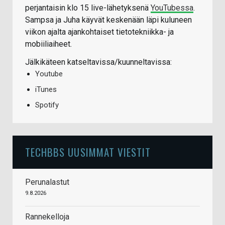
perjantaisin klo 15 live-lähetyksenä
YouTubessa
.
Sampsa ja Juha käyvät keskenään läpi kuluneen
viikon ajalta ajankohtaiset tietotekniikka- ja
mobiiliaiheet.
Jälkikäteen katseltavissa/kuunneltavissa:
Youtube
iTunes
Spotify
TECHBBS UUSIMMAT VIESTIT
Perunalastut
9.8.2026
Rannekelloja