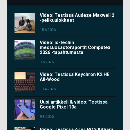
Video: Testissä Audeze Maxwell 2
-pelikuulokkeet
15.6.2026
Video: io-techin
messuosastoraportit Computex
2026 -tapahtumasta
3.6.2026
Video: Testissä Keychron K2 HE
All-Wood
13.4.2026
Uusi artikkeli & video: Testissä
Google Pixel 10a
9.3.2026
Video: Testissä Asus ROG Kithara