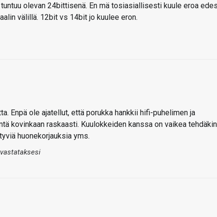
untuu olevan 24bittisenä. En mä tosiasiallisesti kuule eroa ede
alin välillä. 12bit vs 14bit jo kuulee eron.
ta. Enpä ole ajatellut, että porukka hankkii hifi-puhelimen ja
 ääntä kovinkaan raskaasti. Kuulokkeiden kanssa on vaikea tehdäkin
styviä huonekorjauksia yms.
 vastataksesi