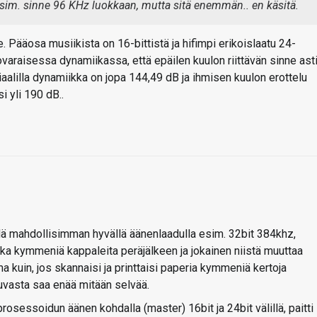
esim. sinne 96 KHz luokkaan, mutta sitä enemmän.. en käsitä.
e. Pääosa musiikista on 16-bittistä ja hifimpi erikoislaatu 24-
enovaraisessa dynamiikassa, että epäilen kuulon riittävän sinne asti
iaalilla dynamiikka on jopa 144,49 dB ja ihmisen kuulon erottelu
i yli 190 dB..
ä mahdollisimman hyvällä äänenlaadulla esim. 32bit 384khz,
aikka kymmeniä kappaleita peräjälkeen ja jokainen niistä muuttaa
 kuin, jos skannaisi ja printtaisi paperia kymmeniä kertoja
 kuvasta saa enää mitään selvää.
rosessoidun äänen kohdalla (master) 16bit ja 24bit välillä, paitti