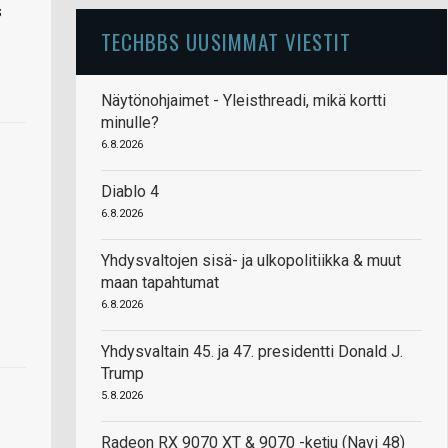
s
TECHBBS UUSIMMAT VIESTIT
Näytönohjaimet - Yleisthreadi, mikä kortti
minulle?
6.8.2026
Diablo 4
6.8.2026
Yhdysvaltojen sisä- ja ulkopolitiikka & muut
maan tapahtumat
6.8.2026
Yhdysvaltain 45. ja 47. presidentti Donald J.
Trump
5.8.2026
Radeon RX 9070 XT & 9070 -ketju (Navi 48)