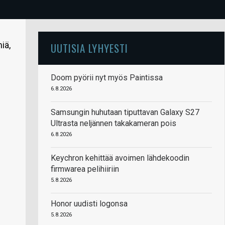
iä,
UUTISIA LYHYESTI
Doom pyörii nyt myös Paintissa
6.8.2026
Samsungin huhutaan tiputtavan Galaxy S27
Ultrasta neljännen takakameran pois
6.8.2026
Keychron kehittää avoimen lähdekoodin
firmwarea pelihiiriin
5.8.2026
Honor uudisti logonsa
5.8.2026