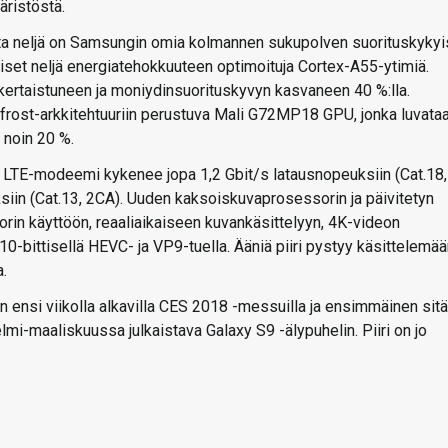
äristöstä.
ista neljä on Samsungin omia kolmannen sukupolven suorituskykyi
iset neljä energiatehokkuuteen optimoituja Cortex-A55-ytimiä.
ertaistuneen ja moniydinsuorituskyvyn kasvaneen 40 %:lla.
ifrost-arkkitehtuuriin perustuva Mali G72MP18 GPU, jonka luvata
 noin 20 %.
u LTE-modeemi kykenee jopa 1,2 Gbit/s latausnopeuksiin (Cat.18,
in (Cat.13, 2CA). Uuden kaksoiskuvaprosessorin ja päivitetyn
in käyttöön, reaaliaikaiseen kuvankäsittelyyn, 4K-videon
-bittisellä HEVC- ja VP9-tuella. Ääniä piiri pystyy käsittelemää
a.
 ensi viikolla alkavilla CES 2018 -messuilla ja ensimmäinen sitä
mi-maaliskuussa julkaistava Galaxy S9 -älypuhelin. Piiri on jo