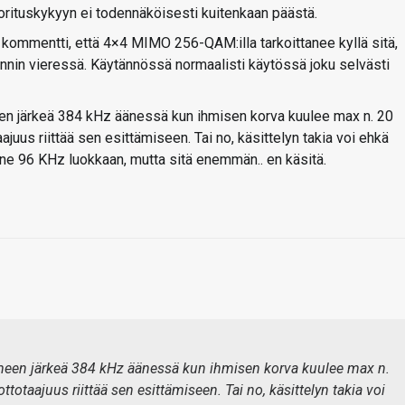
orituskykyyn ei todennäköisesti kuitenkaan päästä.
 kommentti, että 4×4 MIMO 256-QAM:illa tarkoittanee kyllä sitä,
tennin vieressä. Käytännössä normaalisti käytössä joku selvästi
en järkeä 384 kHz äänessä kun ihmisen korva kuulee max n. 20
juus riittää sen esittämiseen. Tai no, käsittelyn takia voi ehkä
nne 96 KHz luokkaan, mutta sitä enemmän.. en käsitä.
hmeen järkeä 384 kHz äänessä kun ihmisen korva kuulee max n.
totaajuus riittää sen esittämiseen. Tai no, käsittelyn takia voi