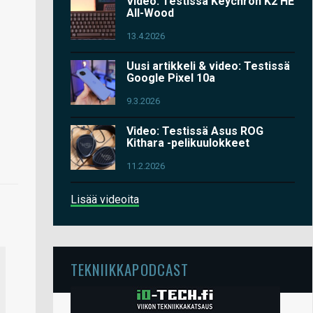
Video: Testissä Keychron K2 HE
All-Wood
13.4.2026
Uusi artikkeli & video: Testissä
Google Pixel 10a
9.3.2026
Video: Testissä Asus ROG
Kithara -pelikuulokkeet
11.2.2026
Lisää videoita
TEKNIIKKAPODCAST