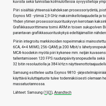
kuvista sekä tunnistaa kolmiulotteisia syvyystietoja ymp
Piiri sisältää yhteensä kahdeksan prosessoriydintä, jo
Exynos M3 -ytimiä 2,9 GHz maksimikellotaajuudella ja to
Yhden ytimen prosessorisuorituskyvyn kerrotaan kaksink
Grafiikkasuorittimena toimii ARM:in toisen sukupolven B
parantavan grafiikkasuorituskykyä edeltäjämalliin nähden
Piiriin integroitu markkinoiden nopeimmaksi mainostett
6CA, 4×4 MIMO, 256-QAM) ja 200 Mbit/s lähetysnopeuksi
MCA-koodekin myötä piiri kykenee mm. neljän kuvasensor
tallentamiseen 120 FPS ruudunpäivitysnopeudella sekä 10
32 bitin resoluutiolla ja 384 kHz:n näytteenottotaajuudell
Samsung esittelee uutta Exynos 9810 -järjestelmäpiiriään
käyttävä kuluttajatuote tulee todennäköisesti olemaan hel
massatuotannossa.
Lähteet: Samsung (
1
)(
2
),
Anandtech