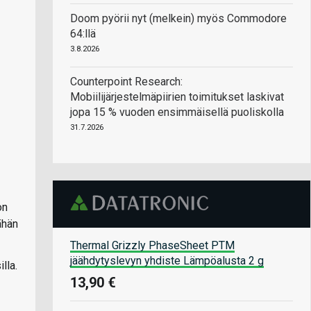
Doom pyörii nyt (melkein) myös Commodore
64:llä
3.8.2026
Counterpoint Research:
Mobiilijärjestelmäpiirien toimitukset laskivat
jopa 15 % vuoden ensimmäisellä puoliskolla
31.7.2026
on
ähän
Thermal Grizzly PhaseSheet PTM
jäähdytyslevyn yhdiste Lämpöalusta 2 g
lla.
13,90 €