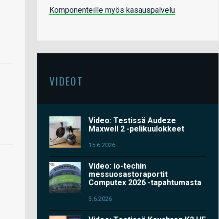
Komponenteille myös kasauspalvelu
VIDEOT
Video: Testissä Audeze
Maxwell 2 -pelikuulokkeet
15.6.2026
Video: io-techin
messuosastoraportit
Computex 2026 -tapahtumasta
3.6.2026