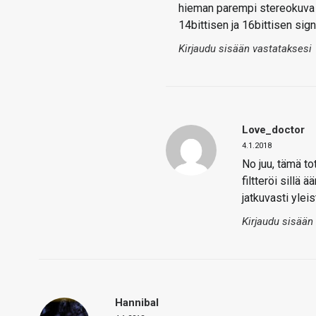
hieman parempi stereokuva t
14bittisen ja 16bittisen signa
Kirjaudu sisään vastataksesi
Love_doctor
4.1.2018
No juu, tämä tot
filtteröi sillä
jatkuvasti ylei
Kirjaudu sisään
Hannibal