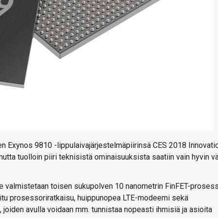
 Exynos 9810 -lippulaivajärjestelmäpiirinsä CES 2018 Innovati
tta tuolloin piiri teknisistä ominaisuuksista saatiin vain hyvin v
 valmistetaan toisen sukupolven 10 nanometrin FinFET-prosessi
oitu prosessoriratkaisu, huippunopea LTE-modeemi sekä
, joiden avulla voidaan mm. tunnistaa nopeasti ihmisiä ja asioita