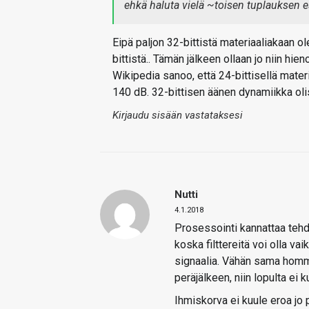
ehkä haluta vielä ~toisen tuplauksen 
Eipä paljon 32-bittistä materiaaliakaan ol
bittistä.. Tämän jälkeen ollaan jo niin hi
Wikipedia sanoo, että 24-bittisellä mater
140 dB. 32-bittisen äänen dynamiikka olis
Kirjaudu sisään vastataksesi
Nutti
4.1.2018
Prosessointi kannattaa tehd
koska filttereitä voi olla v
signaalia. Vähän sama homma
peräjälkeen, niin lopulta ei
Ihmiskorva ei kuule eroa jo p