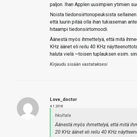
paljon. Ihan Applen uusimpien ytimien su
Noista tiedonsiirtonopeuksista sellainen
että luurin pitää olla ihan tukiaseman an
hitaampi tiedonsiirtomoodi.
Äänestä myös ihmettelyä, että mitä ihme
KHz äänet eli reilu 40 KHz näytteenottotaa
haluta vielä ~toisen tuplauksen esim. si
Kirjaudu sisään vastataksesi
Love_doctor
4.1.2018
hkultala
Äänestä myös ihmettelyä, että mitä i
20 KHz äänet eli reilu 40 KHz näytteenot