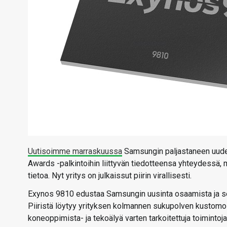
Uutisoimme marraskuussa
Samsungin paljastaneen uuden
Awards -palkintoihin liittyvän tiedotteensa yhteydessä, mu
tietoa. Nyt yritys on julkaissut piirin virallisesti.
Exynos 9810 edustaa Samsungin uusinta osaamista ja se
Piiristä löytyy yrityksen kolmannen sukupolven kustom
koneoppimista- ja tekoälyä varten tarkoitettuja toimintoja