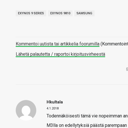
EXYNOS 9 SERIES
EXYNOS 9810
SAMSUNG
Kommentoi uutista tai artikkelia foorumilla
(Kommentointi 
Lähetä palautetta / raportoi kirjoitusvirheestä
Hkultala
4.1.2018
Todennäköisesti tämä vie nopeimman andr
M3lla on edellytyksiä päästä parempaan 