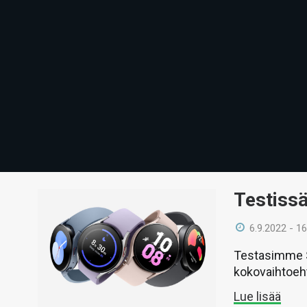
Testiss
6.9.2022 - 16
Testasimme S
kokovaihtoeh
Lue lisää