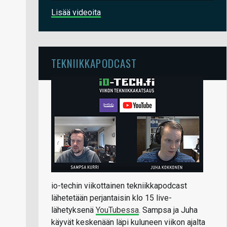
Lisää videoita
TEKNIIKKAPODCAST
io-techin viikottainen tekniikkapodcast
lähetetään perjantaisin klo 15 live-
lähetyksenä
YouTubessa
. Sampsa ja Juha
käyvät keskenään läpi kuluneen viikon ajalta