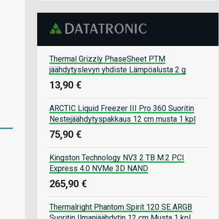
Thermal Grizzly PhaseSheet PTM
jäähdytyslevyn yhdiste Lämpöalusta 2 g
13,90 €
ARCTIC Liquid Freezer III Pro 360 Suoritin
Nestejäähdytyspakkaus 12 cm musta 1 kpl
75,90 €
Kingston Technology NV3 2 TB M.2 PCI
Express 4.0 NVMe 3D NAND
265,90 €
Thermalright Phantom Spirit 120 SE ARGB
Suoritin Ilmanjäähdytin 12 cm Musta 1 kpl