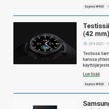
Exynos W920
Testiss
(42 mm
29.9.2021 - 
Testissä Sam
kanssa yhtei
käyttöjärjeste
Lue lisää
Exynos W920
Samsung 