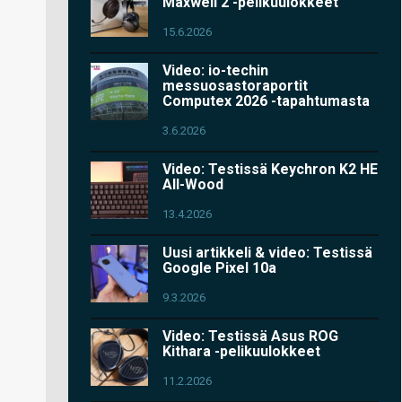
Maxwell 2 -pelikuulokkeet
15.6.2026
Video: io-techin
messuosastoraportit
Computex 2026 -tapahtumasta
3.6.2026
Video: Testissä Keychron K2 HE
All-Wood
13.4.2026
Uusi artikkeli & video: Testissä
Google Pixel 10a
9.3.2026
Video: Testissä Asus ROG
Kithara -pelikuulokkeet
11.2.2026