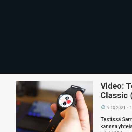
Video: 
Classic
9.10.2021 - 
Testissä Sam
kanssa yhtei