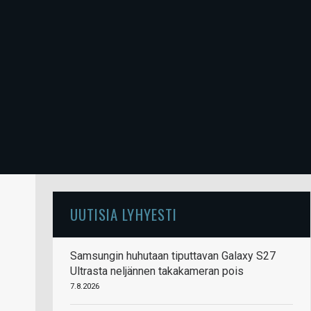
UUTISIA LYHYESTI
Samsungin huhutaan tiputtavan Galaxy S27
Ultrasta neljännen takakameran pois
7.8.2026