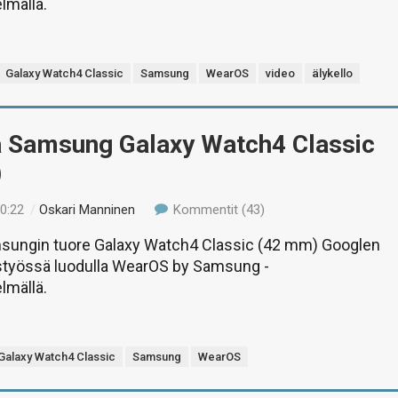
lmällä.
Galaxy Watch4 Classic
Samsung
WearOS
video
älykello
ä Samsung Galaxy Watch4 Classic
)
10:22
/
Oskari Manninen
Kommentit (43)
sungin tuore Galaxy Watch4 Classic (42 mm) Googlen
styössä luodulla WearOS by Samsung -
lmällä.
Galaxy Watch4 Classic
Samsung
WearOS