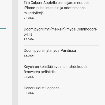
Tim Culpan: Applella on miljardin edestä
iPhone-puhelinten siruja odottamassa
muistipiirejä
7.8.2026
Doom pyörii nyt (melkein) myös Commodore
64:llä
7.8.2026
Doom pyörii nyt myös Paintissa
6.8.2026
Keychron kehittää avoimen lähdekoodin
firmwarea pelihiiriin
5.8.2026
Honor uudisti logonsa
5.8.2026