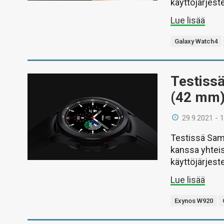
käyttöjärjeste
Lue lisää
Galaxy Watch4
Testiss
(42 mm
29.9.2021 - 
Testissä Sam
kanssa yhtei
käyttöjärjeste
Lue lisää
Exynos W920