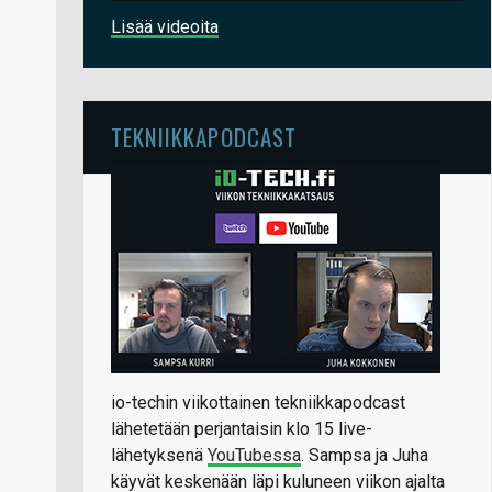
Lisää videoita
TEKNIIKKAPODCAST
io-techin viikottainen tekniikkapodcast
lähetetään perjantaisin klo 15 live-
lähetyksenä
YouTubessa
. Sampsa ja Juha
käyvät keskenään läpi kuluneen viikon ajalta