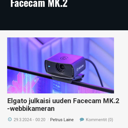
Facecam MK.2
ARTIKKELIT
VIDEOT
TECHBBS
TIETOA
HINTA.FI
KAUPPA
VAIHDA TEEMA
Elgato julkaisi uuden Facecam MK.2
-webbikameran
HAKU
29.3.2024 - 00:20
/
Petrus Laine
Kommentit (0)