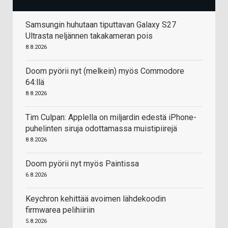
Samsungin huhutaan tiputtavan Galaxy S27
Ultrasta neljännen takakameran pois
8.8.2026
Doom pyörii nyt (melkein) myös Commodore
64:llä
8.8.2026
Tim Culpan: Applella on miljardin edestä iPhone-
puhelinten siruja odottamassa muistipiirejä
8.8.2026
Doom pyörii nyt myös Paintissa
6.8.2026
Keychron kehittää avoimen lähdekoodin
firmwarea pelihiiriin
5.8.2026