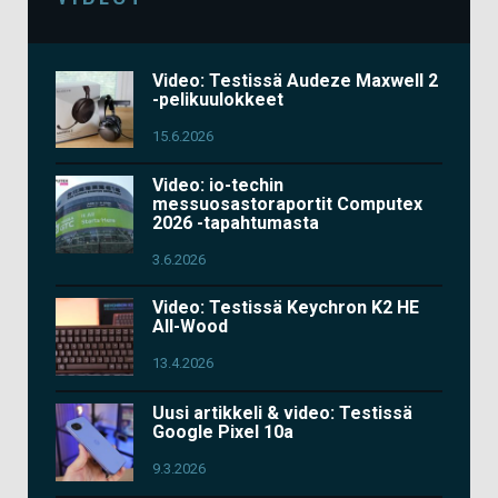
Video: Testissä Audeze Maxwell 2
-pelikuulokkeet
15.6.2026
Video: io-techin
messuosastoraportit Computex
2026 -tapahtumasta
3.6.2026
Video: Testissä Keychron K2 HE
All-Wood
13.4.2026
Uusi artikkeli & video: Testissä
Google Pixel 10a
9.3.2026