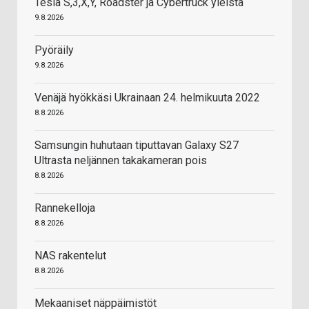
Tesla S,3,X,Y, Roadster ja Cybertruck yleistä
9.8.2026
Pyöräily
9.8.2026
Venäjä hyökkäsi Ukrainaan 24. helmikuuta 2022
8.8.2026
Samsungin huhutaan tiputtavan Galaxy S27
Ultrasta neljännen takakameran pois
8.8.2026
Rannekelloja
8.8.2026
NAS rakentelut
8.8.2026
Mekaaniset näppäimistöt