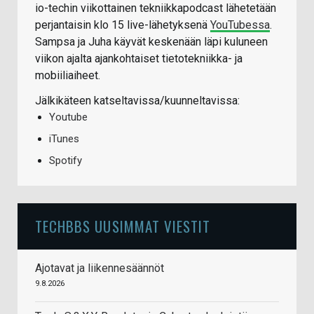
io-techin viikottainen tekniikkapodcast lähetetään
perjantaisin klo 15 live-lähetyksenä
YouTubessa
.
Sampsa ja Juha käyvät keskenään läpi kuluneen
viikon ajalta ajankohtaiset tietotekniikka- ja
mobiiliaiheet.
Jälkikäteen katseltavissa/kuunneltavissa:
Youtube
iTunes
Spotify
TECHBBS UUSIMMAT VIESTIT
Ajotavat ja liikennesäännöt
9.8.2026