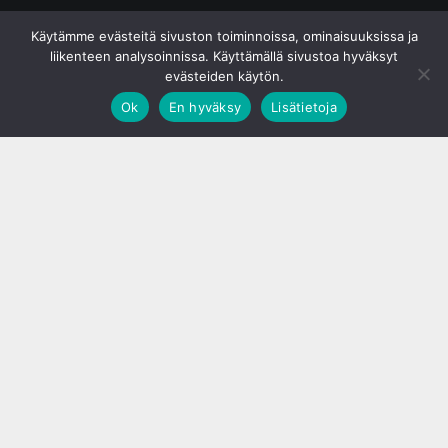
© S&J Media Oy
Käytämme evästeitä sivuston toiminnoissa, ominaisuuksissa ja
liikenteen analysoinnissa. Käyttämällä sivustoa hyväksyt
evästeiden käytön.
Ok
En hyväksy
Lisätietoja
;