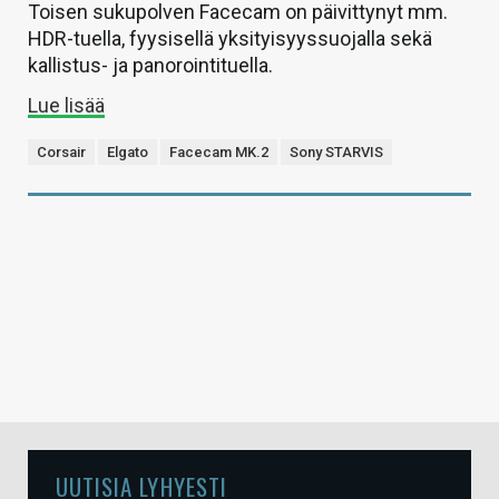
Toisen sukupolven Facecam on päivittynyt mm.
HDR-tuella, fyysisellä yksityisyyssuojalla sekä
kallistus- ja panorointituella.
Lue lisää
Corsair
Elgato
Facecam MK.2
Sony STARVIS
UUTISIA LYHYESTI