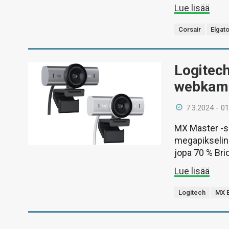
Lue lisää
Corsair
Elgat
Logitech
webkam
7.3.2024 - 01
MX Master -s
megapikselin 
jopa 70 % Bri
Lue lisää
Logitech
MX B