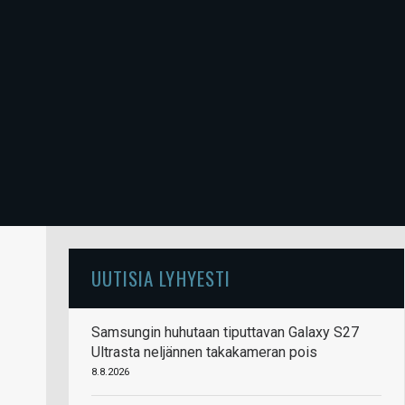
UUTISIA LYHYESTI
Samsungin huhutaan tiputtavan Galaxy S27
Ultrasta neljännen takakameran pois
8.8.2026