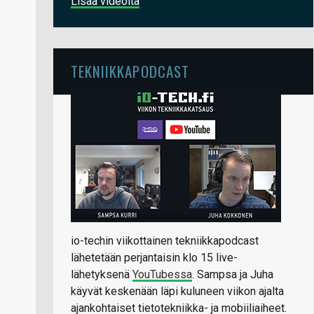
Lisää videoita
TEKNIIKKAPODCAST
io-techin viikottainen tekniikkapodcast
lähetetään perjantaisin klo 15 live-
lähetyksenä
YouTubessa
. Sampsa ja Juha
käyvät keskenään läpi kuluneen viikon ajalta
ajankohtaiset tietotekniikka- ja mobiiliaiheet.