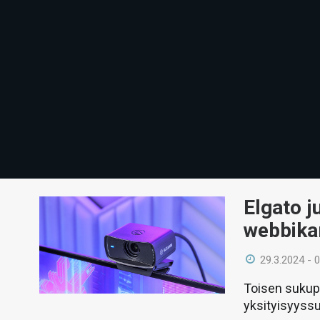
Elgato j
webbik
29.3.2024 - 
Toisen sukupo
yksityisyyssuo