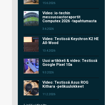
15.6.2026
Video: io-techin
messuosastoraportit
Computex 2026 -tapahtumasta
3.6.2026
Video: Testissä Keychron K2 HE
All-Wood
13.4.2026
Uusi artikkeli & video: Testissä
Google Pixel 10a
9.3.2026
Video: Testissä Asus ROG
Kithara -pelikuulokkeet
11.2.2026