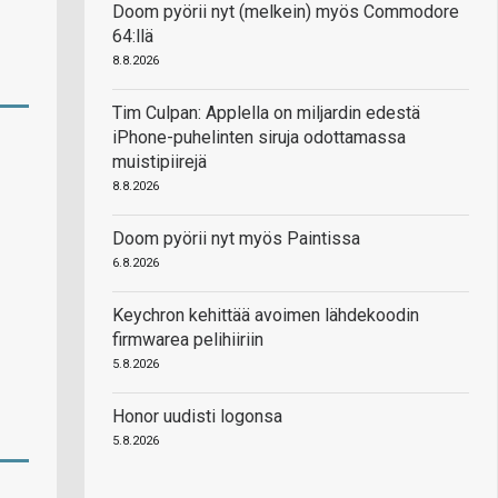
Doom pyörii nyt (melkein) myös Commodore
64:llä
8.8.2026
Tim Culpan: Applella on miljardin edestä
iPhone-puhelinten siruja odottamassa
muistipiirejä
8.8.2026
Doom pyörii nyt myös Paintissa
6.8.2026
Keychron kehittää avoimen lähdekoodin
firmwarea pelihiiriin
5.8.2026
Honor uudisti logonsa
5.8.2026