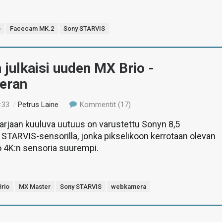
o
Facecam MK.2
Sony STARVIS
 julkaisi uuden MX Brio -
eran
:33
/
Petrus Laine
Kommentit (17)
arjaan kuuluva uutuus on varustettu Sonyn 8,5
STARVIS-sensorilla, jonka pikselikoon kerrotaan olevan
o 4K:n sensoria suurempi.
rio
MX Master
Sony STARVIS
webkamera