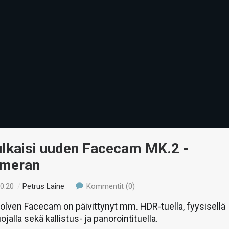
ulkaisi uuden Facecam MK.2 -
ameran
00:20
/
Petrus Laine
Kommentit (0)
lven Facecam on päivittynyt mm. HDR-tuella, fyysisellä
jalla sekä kallistus- ja panorointituella.