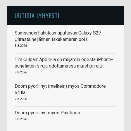
UUTISIA LYHYESTI
Samsungin huhutaan tiputtavan Galaxy S27
Ultrasta neljännen takakameran pois
8.8.2026
Tim Culpan: Applella on miljardin edestä iPhone-
puhelinten siruja odottamassa muistipiirejä
8.8.2026
Doom pyörii nyt (melkein) myös Commodore
64:llä
7.8.2026
Doom pyörii nyt myös Paintissa
6.8.2026