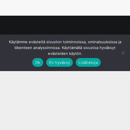
© S&J Media Oy
Käytämme evästeitä sivuston toiminnoissa, ominaisuuksissa ja
liikenteen analysoinnissa. Käyttämällä sivustoa hyväksyt
evästeiden käytön.
Ok
En hyväksy
Lisätietoja
;