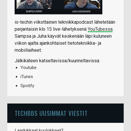
io-techin viikottainen tekniikkapodcast lähetetään
perjantaisin klo 15 live-lähetyksenä
YouTubessa
.
Sampsa ja Juha käyvät keskenään läpi kuluneen
viikon ajalta ajankohtaiset tietotekniikka- ja
mobiiliaiheet.
Jälkikäteen katseltavissa/kuunneltavissa:
Youtube
iTunes
Spotify
TECHBBS UUSIMMAT VIESTIT
Laadukkaat kuulokkeet?