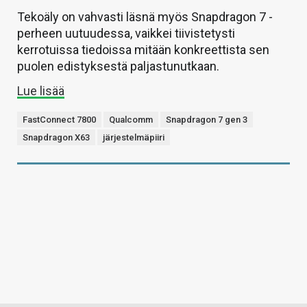
Tekoäly on vahvasti läsnä myös Snapdragon 7 -
perheen uutuudessa, vaikkei tiivistetysti
kerrotuissa tiedoissa mitään konkreettista sen
puolen edistyksestä paljastunutkaan.
Lue lisää
FastConnect 7800
Qualcomm
Snapdragon 7 gen 3
Snapdragon X63
järjestelmäpiiri