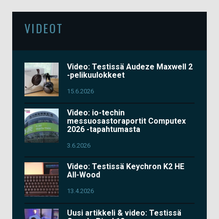
VIDEOT
Video: Testissä Audeze Maxwell 2
-pelikuulokkeet
15.6.2026
Video: io-techin
messuosastoraportit Computex
2026 -tapahtumasta
3.6.2026
Video: Testissä Keychron K2 HE
All-Wood
13.4.2026
Uusi artikkeli & video: Testissä