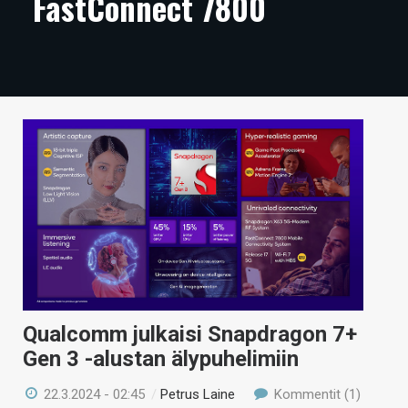
FastConnect 7800
ARTIKKELIT
VIDEOT
TECHBBS
TIETOA
HINTA.FI
KAUPPA
VAIHDA TEEMA
Qualcomm julkaisi Snapdragon 7+
HAKU
Gen 3 -alustan älypuhelimiin
22.3.2024 - 02:45
/
Petrus Laine
Kommentit (1)