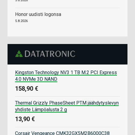
5.8.2026
Honor uudisti logonsa
5.8.2026
Kingston Technology NV3 1 TB M.2 PCI Express
4.0 NVMe 3D NAND
158,90 €
Thermal Grizzly PhaseSheet PTM jäähdytyslevyn
yhdiste Lämpöalusta 2 g
13,90 €
Corsair Vengeance CMK32GX5M2B6000C38