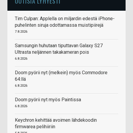
UUTISIA LYHYESTI
Tim Culpan: Applella on miljardin edestä iPhone-
puhelinten siruja odottamassa muistipiirejä
7.8.2026
Samsungin huhutaan tiputtavan Galaxy S27
Ultrasta neljännen takakameran pois
6.8.2026
Doom pyörii nyt (melkein) myös Commodore
64:llä
6.8.2026
Doom pyörii nyt myös Paintissa
6.8.2026
Keychron kehittää avoimen lähdekoodin
firmwarea pelihiiriin