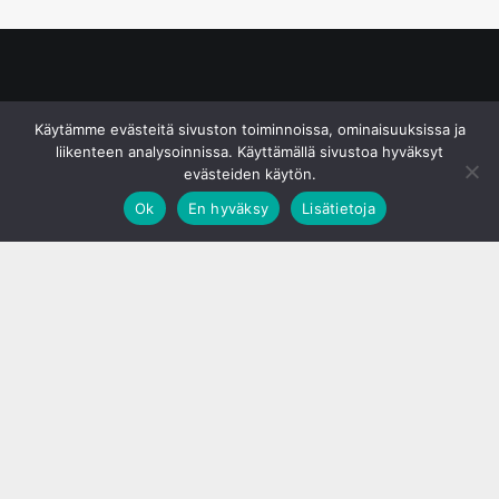
© S&J Media Oy
Käytämme evästeitä sivuston toiminnoissa, ominaisuuksissa ja
liikenteen analysoinnissa. Käyttämällä sivustoa hyväksyt
evästeiden käytön.
Ok
En hyväksy
Lisätietoja
;