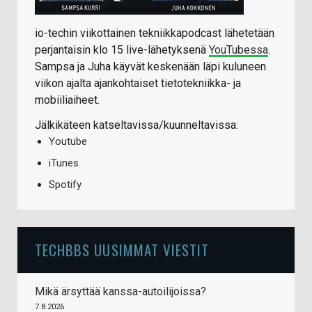
io-techin viikottainen tekniikkapodcast lähetetään
perjantaisin klo 15 live-lähetyksenä
YouTubessa
.
Sampsa ja Juha käyvät keskenään läpi kuluneen
viikon ajalta ajankohtaiset tietotekniikka- ja
mobiiliaiheet.
Jälkikäteen katseltavissa/kuunneltavissa:
Youtube
iTunes
Spotify
TECHBBS UUSIMMAT VIESTIT
Mikä ärsyttää kanssa-autoilijoissa?
7.8.2026