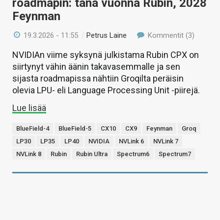
roadmapin: tänä vuonna Rubin, 2028
Feynman
19.3.2026 - 11:55
/
Petrus Laine
Kommentit (3)
NVIDIAn viime syksynä julkistama Rubin CPX on
siirtynyt vähin äänin takavasemmalle ja sen
sijasta roadmapissa nähtiin Groqilta peräisin
olevia LPU- eli Language Processing Unit -piirejä.
Lue lisää
BlueField-4
BlueField-5
CX10
CX9
Feynman
Groq
LP30
LP35
LP40
NVIDIA
NVLink 6
NVLink 7
NVLink 8
Rubin
Rubin Ultra
Spectrum6
Spectrum7