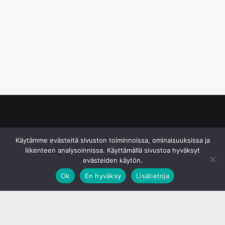
© S&J Media Oy
Käytämme evästeitä sivuston toiminnoissa, ominaisuuksissa ja
liikenteen analysoinnissa. Käyttämällä sivustoa hyväksyt
evästeiden käytön.
Ok
En hyväksy
Lisätietoja
;