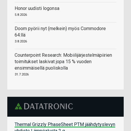
Honor uudisti logonsa
5.8.2026
Doom pyörii nyt (melkein) myös Commodore
64:llä
3.8.2026
Counterpoint Research: Mobiilijärjestelmäpiirien
toimitukset laskivat jopa 15 % vuoden
ensimmäisellä puoliskolla
31.7.2026
Thermal Grizzly PhaseSheet PTM jäähdytyslevyn
yhdiste Lämpöalusta 2 g