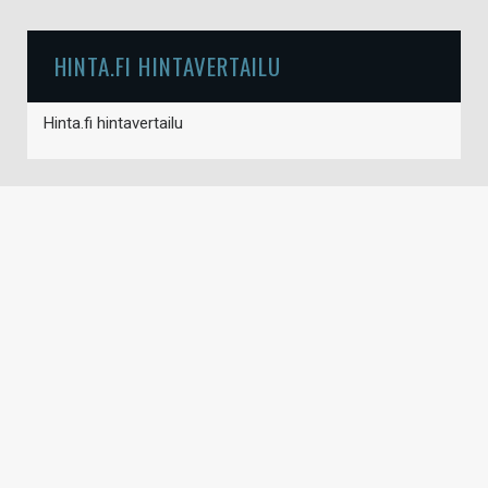
HINTA.FI HINTAVERTAILU
Hinta.fi hintavertailu