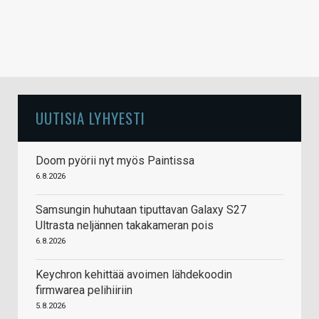
UUTISIA LYHYESTI
Doom pyörii nyt myös Paintissa
6.8.2026
Samsungin huhutaan tiputtavan Galaxy S27
Ultrasta neljännen takakameran pois
6.8.2026
Keychron kehittää avoimen lähdekoodin
firmwarea pelihiiriin
5.8.2026