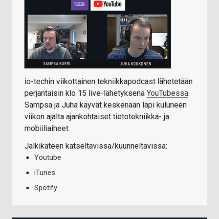
io-techin viikottainen tekniikkapodcast lähetetään
perjantaisin klo 15 live-lähetyksenä
YouTubessa
.
Sampsa ja Juha käyvät keskenään läpi kuluneen
viikon ajalta ajankohtaiset tietotekniikka- ja
mobiiliaiheet.
Jälkikäteen katseltavissa/kuunneltavissa:
Youtube
iTunes
Spotify