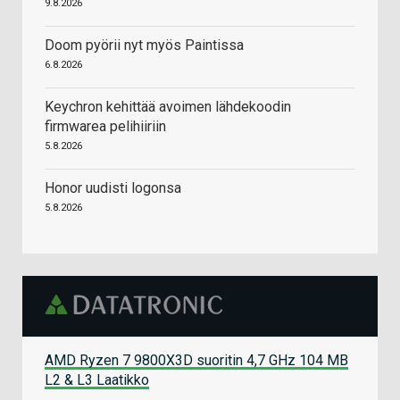
9.8.2026
Doom pyörii nyt myös Paintissa
6.8.2026
Keychron kehittää avoimen lähdekoodin
firmwarea pelihiiriin
5.8.2026
Honor uudisti logonsa
5.8.2026
AMD Ryzen 7 9800X3D suoritin 4,7 GHz 104 MB
L2 & L3 Laatikko