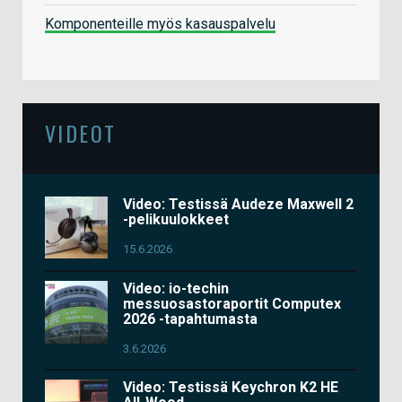
Komponenteille myös kasauspalvelu
VIDEOT
Video: Testissä Audeze Maxwell 2
-pelikuulokkeet
15.6.2026
Video: io-techin
messuosastoraportit Computex
2026 -tapahtumasta
3.6.2026
Video: Testissä Keychron K2 HE