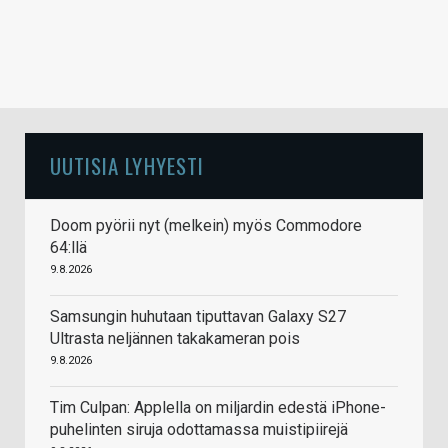
UUTISIA LYHYESTI
Doom pyörii nyt (melkein) myös Commodore
64:llä
9.8.2026
Samsungin huhutaan tiputtavan Galaxy S27
Ultrasta neljännen takakameran pois
9.8.2026
Tim Culpan: Applella on miljardin edestä iPhone-
puhelinten siruja odottamassa muistipiirejä