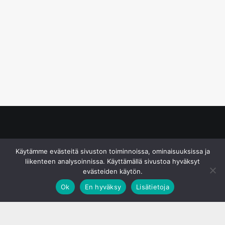
© S&J Media Oy
Käytämme evästeitä sivuston toiminnoissa, ominaisuuksissa ja
liikenteen analysoinnissa. Käyttämällä sivustoa hyväksyt
evästeiden käytön.
Ok
En hyväksy
Lisätietoja
;