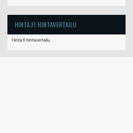
HINTA.FI HINTAVERTAILU
Hinta.fi hintavertailu