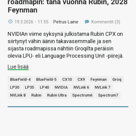
roadmapin: tänä vuonna Rubin, 2028
Feynman
19.3.2026 - 11:55
/
Petrus Laine
Kommentit (3)
NVIDIAn viime syksynä julkistama Rubin CPX on
siirtynyt vähin äänin takavasemmalle ja sen
sijasta roadmapissa nähtiin Groqilta peräisin
olevia LPU- eli Language Processing Unit -piirejä.
Lue lisää
BlueField-4
BlueField-5
CX10
CX9
Feynman
Groq
LP30
LP35
LP40
NVIDIA
NVLink 6
NVLink 7
NVLink 8
Rubin
Rubin Ultra
Spectrum6
Spectrum7