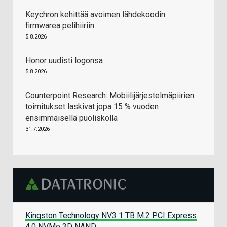
Keychron kehittää avoimen lähdekoodin
firmwarea pelihiiriin
5.8.2026
Honor uudisti logonsa
5.8.2026
Counterpoint Research: Mobiilijärjestelmäpiirien
toimitukset laskivat jopa 15 % vuoden
ensimmäisellä puoliskolla
31.7.2026
Kingston Technology NV3 1 TB M.2 PCI Express
4.0 NVMe 3D NAND