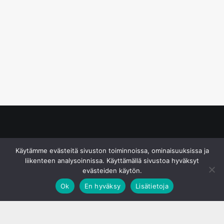
© S&J Media Oy
Käytämme evästeitä sivuston toiminnoissa, ominaisuuksissa ja
liikenteen analysoinnissa. Käyttämällä sivustoa hyväksyt
evästeiden käytön.
Ok
En hyväksy
Lisätietoja
;