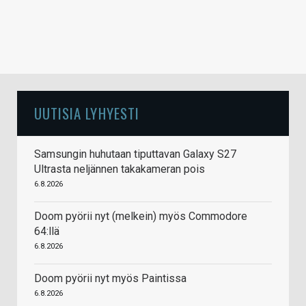
UUTISIA LYHYESTI
Samsungin huhutaan tiputtavan Galaxy S27
Ultrasta neljännen takakameran pois
6.8.2026
Doom pyörii nyt (melkein) myös Commodore
64:llä
6.8.2026
Doom pyörii nyt myös Paintissa
6.8.2026