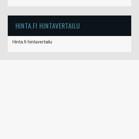
HINTA.FI HINTAVERTAILU
Hinta.fi hintavertailu