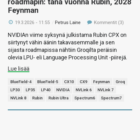
roadmapin: tänä vuonna Rubin, 2028
Feynman
19.3.2026 - 11:55
/
Petrus Laine
Kommentit (3)
NVIDIAn viime syksynä julkistama Rubin CPX on
siirtynyt vähin äänin takavasemmalle ja sen
sijasta roadmapissa nähtiin Groqilta peräisin
olevia LPU- eli Language Processing Unit -piirejä.
Lue lisää
BlueField-4
BlueField-5
CX10
CX9
Feynman
Groq
LP30
LP35
LP40
NVIDIA
NVLink 6
NVLink 7
NVLink 8
Rubin
Rubin Ultra
Spectrum6
Spectrum7