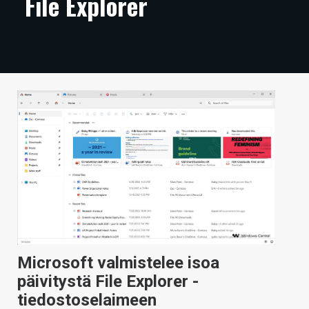
File Explorer
ARTIKKELIT
VIDEOT
TECHBBS
TIETOA
HINTA.FI
KAUPPA
VAIHDA TEEMA
Microsoft valmistelee isoa
HAKU
päivitystä File Explorer -
tiedostoselaimeen