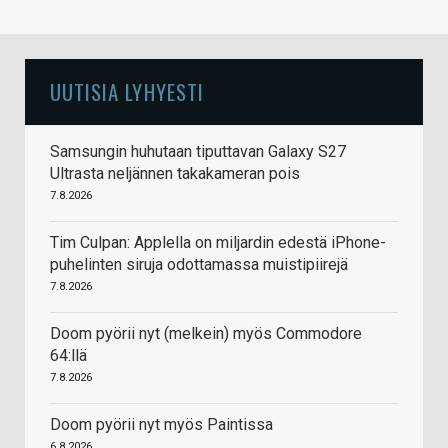
UUTISIA LYHYESTI
Samsungin huhutaan tiputtavan Galaxy S27
Ultrasta neljännen takakameran pois
7.8.2026
Tim Culpan: Applella on miljardin edestä iPhone-
puhelinten siruja odottamassa muistipiirejä
7.8.2026
Doom pyörii nyt (melkein) myös Commodore
64:llä
7.8.2026
Doom pyörii nyt myös Paintissa
6.8.2026