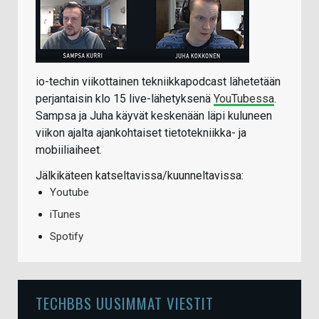
io-techin viikottainen tekniikkapodcast lähetetään
perjantaisin klo 15 live-lähetyksenä
YouTubessa
.
Sampsa ja Juha käyvät keskenään läpi kuluneen
viikon ajalta ajankohtaiset tietotekniikka- ja
mobiiliaiheet.
Jälkikäteen katseltavissa/kuunneltavissa:
Youtube
iTunes
Spotify
TECHBBS UUSIMMAT VIESTIT