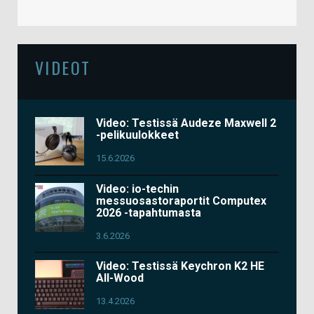
VIDEOT
Video: Testissä Audeze Maxwell 2
-pelikuulokkeet
15.6.2026
Video: io-techin
messuosastoraportit Computex
2026 -tapahtumasta
3.6.2026
Video: Testissä Keychron K2 HE
All-Wood
13.4.2026