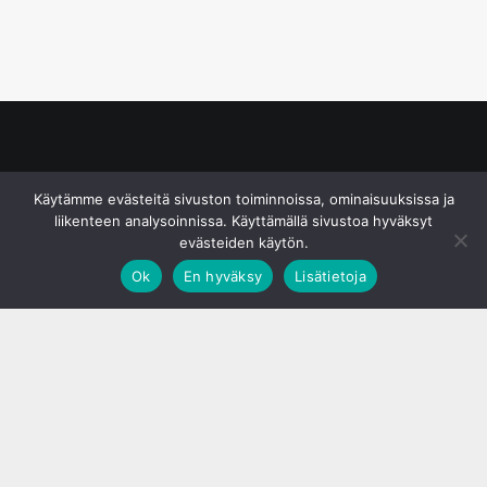
© S&J Media Oy
Käytämme evästeitä sivuston toiminnoissa, ominaisuuksissa ja
liikenteen analysoinnissa. Käyttämällä sivustoa hyväksyt
evästeiden käytön.
Ok
En hyväksy
Lisätietoja
;