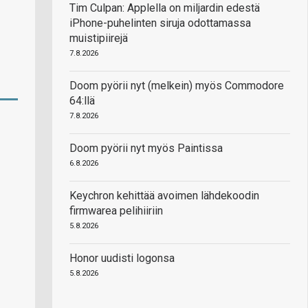
Tim Culpan: Applella on miljardin edestä
iPhone-puhelinten siruja odottamassa
muistipiirejä
7.8.2026
Doom pyörii nyt (melkein) myös Commodore
64:llä
7.8.2026
Doom pyörii nyt myös Paintissa
6.8.2026
Keychron kehittää avoimen lähdekoodin
firmwarea pelihiiriin
5.8.2026
Honor uudisti logonsa
5.8.2026