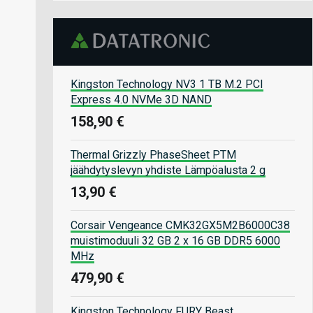
Kingston Technology NV3 1 TB M.2 PCI
Express 4.0 NVMe 3D NAND
158,90 €
Thermal Grizzly PhaseSheet PTM
jäähdytyslevyn yhdiste Lämpöalusta 2 g
13,90 €
Corsair Vengeance CMK32GX5M2B6000C38
muistimoduuli 32 GB 2 x 16 GB DDR5 6000
MHz
479,90 €
Kingston Technology FURY Beast