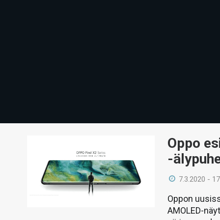
Oppo esi
-älypuhe
7.3.2020 - 17
Oppon uusiss
AMOLED-näytö