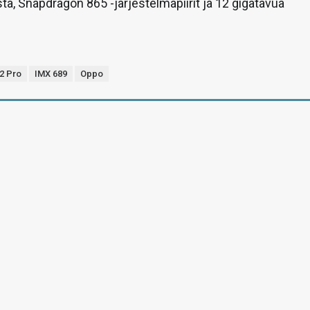
ta, Snapdragon 865 -järjestelmäpiirit ja 12 gigatavua
X2 Pro
IMX 689
Oppo