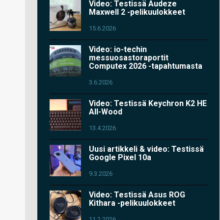
Video: Testissä Audeze
Maxwell 2 -pelikuulokkeet
15.6.2026
Video: io-techin
messuosastoraportit
Computex 2026 -tapahtumasta
3.6.2026
Video: Testissä Keychron K2 HE
All-Wood
13.4.2026
Uusi artikkeli & video: Testissä
Google Pixel 10a
9.3.2026
Video: Testissä Asus ROG
Kithara -pelikuulokkeet
11.2.2026