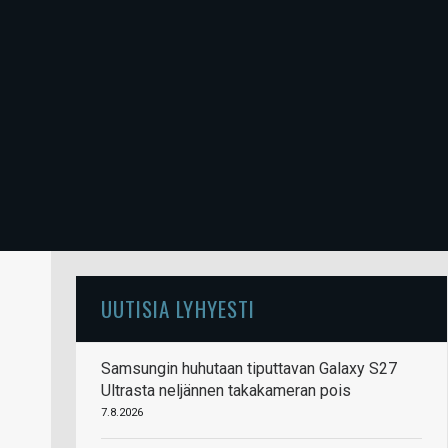
UUTISIA LYHYESTI
Samsungin huhutaan tiputtavan Galaxy S27
Ultrasta neljännen takakameran pois
7.8.2026