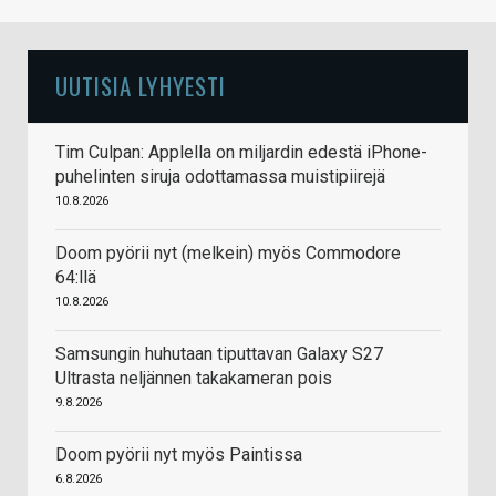
UUTISIA LYHYESTI
Tim Culpan: Applella on miljardin edestä iPhone-
puhelinten siruja odottamassa muistipiirejä
10.8.2026
Doom pyörii nyt (melkein) myös Commodore
64:llä
10.8.2026
Samsungin huhutaan tiputtavan Galaxy S27
Ultrasta neljännen takakameran pois
9.8.2026
Doom pyörii nyt myös Paintissa
6.8.2026