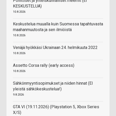
Poliittiset ja yhteiskunnalliset meemit (EI
KESKUSTELUA)
10.8.2026
Keskustelua muualla kuin Suomessa tapahtuvasta
maahanmuutosta ja sen ilmiöistä
10.8.2026
Venäjä hyökkäsi Ukrainaan 24. helmikuuta 2022
10.8.2026
Assetto Corsa rally (early access)
10.8.2026
Sähkönmyyntisopimukset ja niiden hinnat (EI
yleistä sähkökeskustelua!)
9.8.2026
GTA VI (19.11.2026) (Playstation 5, Xbox Series
X/S)