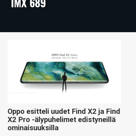
IMX 689
ARTIKKELIT
VIDEOT
TECHBBS
TIETOA
HINTA.FI
KAUPPA
VAIHDA TEEMA
Oppo esitteli uudet Find X2 ja Find
HAKU
X2 Pro -älypuhelimet edistyneillä
ominaisuuksilla