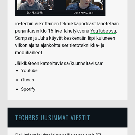
io-techin viikottainen tekniikkapodcast lähetetään
perjantaisin klo 15 live-lähetyksenä
YouTubessa
.
Sampsa ja Juha käyvät keskenään läpi kuluneen
viikon ajalta ajankohtaiset tietotekniikka- ja
mobiiliaiheet.
Jälkikäteen katseltavissa/kuunneltavissa:
Youtube
iTunes
Spotify
TECHBBS UUSIMMAT VIESTIT