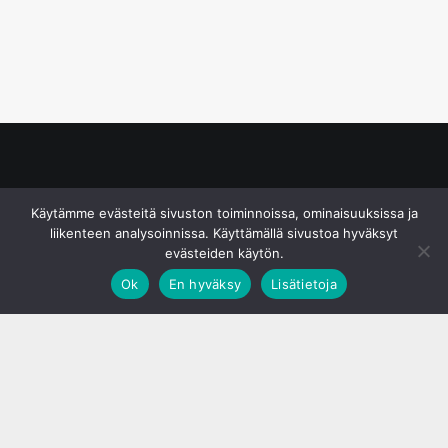
© S&J Media Oy
Käytämme evästeitä sivuston toiminnoissa, ominaisuuksissa ja
liikenteen analysoinnissa. Käyttämällä sivustoa hyväksyt
evästeiden käytön.
Ok
En hyväksy
Lisätietoja
;