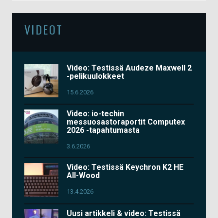
VIDEOT
Video: Testissä Audeze Maxwell 2
-pelikuulokkeet
15.6.2026
Video: io-techin
messuosastoraportit Computex
2026 -tapahtumasta
3.6.2026
Video: Testissä Keychron K2 HE
All-Wood
13.4.2026
Uusi artikkeli & video: Testissä