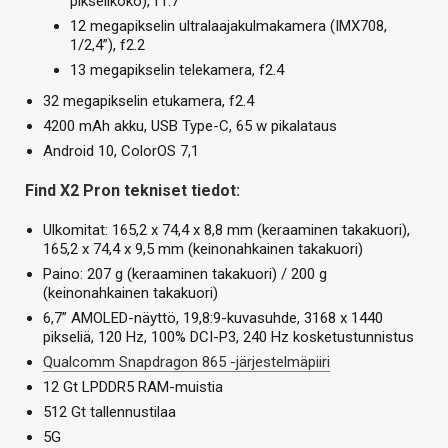
pikselikoko), f1.7
12 megapikselin ultralaajakulmakamera (IMX708,
1/2,4”), f2.2
13 megapikselin telekamera, f2.4
32 megapikselin etukamera, f2.4
4200 mAh akku, USB Type-C, 65 w pikalataus
Android 10, ColorOS 7,1
Find X2 Pron tekniset tiedot:
Ulkomitat: 165,2 x 74,4 x 8,8 mm (keraaminen takakuori),
165,2 x 74,4 x 9,5 mm (keinonahkainen takakuori)
Paino: 207 g (keraaminen takakuori) / 200 g
(keinonahkainen takakuori)
6,7” AMOLED-näyttö, 19,8:9-kuvasuhde, 3168 x 1440
pikseliä, 120 Hz, 100% DCI-P3, 240 Hz kosketustunnistus
Qualcomm Snapdragon 865 -järjestelmäpiiri
12 Gt LPDDR5 RAM-muistia
512 Gt tallennustilaa
5G