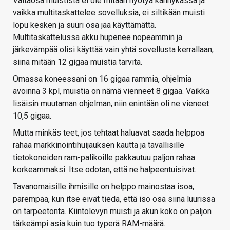
Valtaosa muistista ei ole mitään hyötyä kännykässä ja
vaikka multitaskattelee sovelluksia, ei siltikään muisti
lopu kesken ja suuri osa jää käyttämättä.
Multitaskattelussa akku hupenee nopeammin ja
järkevämpää olisi käyttää vain yhtä sovellusta kerrallaan,
siinä mitään 12 gigaa muistia tarvita.
Omassa koneessani on 16 gigaa rammia, ohjelmia
avoinna 3 kpl, muistia on nämä vienneet 8 gigaa. Vaikka
lisäisin muutaman ohjelman, niin enintään oli ne vieneet
10,5 gigaa.
Mutta minkäs teet, jos tehtaat haluavat saada helppoa
rahaa markkinointihuijauksen kautta ja tavallisille
tietokoneiden ram-palikoille pakkautuu paljon rahaa
korkeammaksi. Itse odotan, että ne halpeentuisivat.
Tavanomaisille ihmisille on helppo mainostaa isoa,
parempaa, kun itse eivät tiedä, että iso osa siinä luurissa
on tarpeetonta. Kiintolevyn muisti ja akun koko on paljon
tärkeämpi asia kuin tuo typerä RAM-määrä.