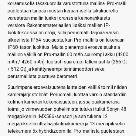
keraamisella takakuorella varustettuna mallina. Pro-malli
puolestaan tarjoaa mustan keraamisella takakuorella
varustetun mallin tueksi oranssia keinonahkaista
versiota. Rakennemateriaalien lisäksi mallien IP-
luokituksessa on eroja, sillä perusmalli tarjoaa varsin
alkeellista IP54-suojausta, kun Pro-mallilla on tukenaan
IP68-tason luokitus. Muita pienempiä eroavaisuuksia
mallien välillä on Pro-mallin 60 mAh suurempi akku (4200
mAh / 4260 mAh), tuplasti suurempi tallennustila (256 Gt
/ 512 Gt) ja kehittyneempi tärinämoottori sekä
perusmallista puuttuva barometri.
Suurimpana eroavaisuutena laitteiden välillä toimii niiden
kamerajärjestelmät. Perusmalli luottaa varsin standardiin
kolmen kameran kokonaisuuteen, jossa pääkamerana
toimii jo viimevuoden puhelimista tutuksi tullut Sonyn 48
megapikselin IMX586-sensori ja sen tukena 12
megapikselin ultralaajakulmakamera ja 13 megapikselin
telekamera 5x hybridizoomilla. Pro-mallista puolestaan