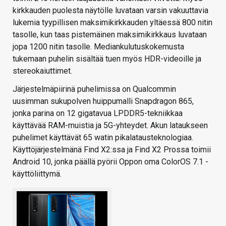
kirkkauden puolesta näytölle luvataan varsin vakuuttavia
lukemia tyypillisen maksimikirkkauden yltäessä 800 nitin
tasolle, kun taas pistemäinen maksimikirkkaus luvataan
jopa 1200 nitin tasolle. Mediankulutuskokemusta
tukemaan puhelin sisältää tuen myös HDR-videoille ja
stereokaiuttimet.
Järjestelmäpiirinä puhelimissa on Qualcommin
uusimman sukupolven huippumalli Snapdragon 865,
jonka parina on 12 gigatavua LPDDR5-tekniikkaa
käyttävää RAM-muistia ja 5G-yhteydet. Akun lataukseen
puhelimet käyttävät 65 watin pikalatausteknologiaa.
Käyttöjärjestelmänä Find X2:ssa ja Find X2 Prossa toimii
Android 10, jonka päällä pyörii Oppon oma ColorOS 7.1 -
käyttöliittymä.