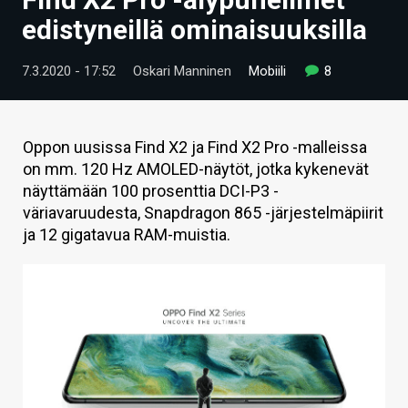
ARTIKKELIT
edistyneillä ominaisuuksilla
VIDEOT
7.3.2020 - 17:52
Oskari Manninen
Mobiili
8
TECHBBS
TIETOA
Oppon uusissa Find X2 ja Find X2 Pro -malleissa
on mm. 120 Hz AMOLED-näytöt, jotka kykenevät
HINTA.FI
näyttämään 100 prosenttia DCI-P3 -
väriavaruudesta, Snapdragon 865 -järjestelmäpiirit
KAUPPA
ja 12 gigatavua RAM-muistia.
VAIHDA TEEMA
HAKU