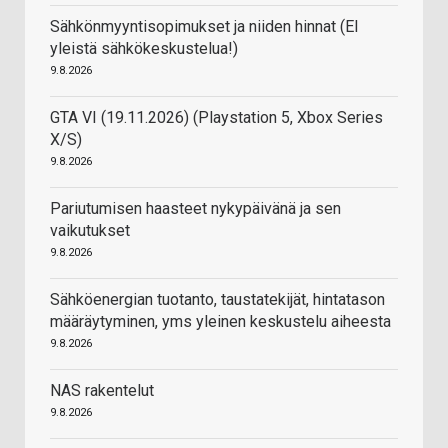
Sähkönmyyntisopimukset ja niiden hinnat (EI
yleistä sähkökeskustelua!)
9.8.2026
GTA VI (19.11.2026) (Playstation 5, Xbox Series
X/S)
9.8.2026
Pariutumisen haasteet nykypäivänä ja sen
vaikutukset
9.8.2026
Sähköenergian tuotanto, taustatekijät, hintatason
määräytyminen, yms yleinen keskustelu aiheesta
9.8.2026
NAS rakentelut
9.8.2026