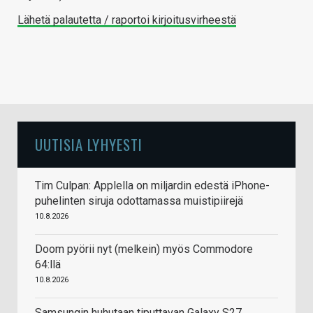
Lähetä palautetta / raportoi kirjoitusvirheestä
UUTISIA LYHYESTI
Tim Culpan: Applella on miljardin edestä iPhone-
puhelinten siruja odottamassa muistipiirejä
10.8.2026
Doom pyörii nyt (melkein) myös Commodore
64:llä
10.8.2026
Samsungin huhutaan tiputtavan Galaxy S27