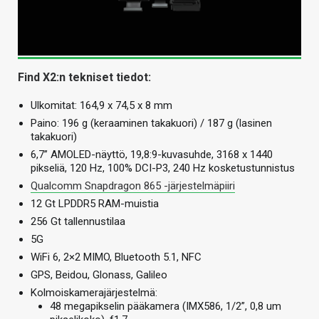
Find X2:n tekniset tiedot:
Ulkomitat: 164,9 x 74,5 x 8 mm
Paino: 196 g (keraaminen takakuori) / 187 g (lasinen
takakuori)
6,7” AMOLED-näyttö, 19,8:9-kuvasuhde, 3168 x 1440
pikseliä, 120 Hz, 100% DCI-P3, 240 Hz kosketustunnistus
Qualcomm Snapdragon 865 -järjestelmäpiiri
12 Gt LPDDR5 RAM-muistia
256 Gt tallennustilaa
5G
WiFi 6, 2×2 MIMO, Bluetooth 5.1, NFC
GPS, Beidou, Glonass, Galileo
Kolmoiskamerajärjestelmä:
48 megapikselin pääkamera (IMX586, 1/2”, 0,8 um