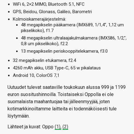
WiFi 6, 2×2 MIMO, Bluetooth 5.1, NFC
GPS, Beidou, Glonass, Galileo, Barometri
Kolmoiskamerajärjestelmä:
48 megapikselin pääkamera (IMX689, 1/1,4”, 1,12 um
pikselikoko), f1.7
48 megapikselin ultralaajakulmakamera (IMX586, 1/2,”,
0,8 um pikselikoko), f2.2
13 megapikselin periskooppitelekamera, f3.0
32 megapikselin etukamera, f2.4
4260 mAh akku, USB Type-C, 65 w pikalataus
Android 10, ColorOS 7,1
Uutuudet tulevat saataville toukokuun alussa 999 ja 1199
euron suositushinnoilla. Toistaiseksi Oppolla ei ole
suomalaista maahantuojaa tai jälleenmyyjää, joten
kotimarkkinoiltamme laitteita ei todennäköisesti tule
löytymään.
Lähteet ja kuvat: Oppo
(1),
(2)