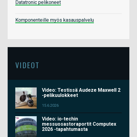
Datatronic pelikoneet
Komponenteille myös kasauspalvelu
VIDEOT
Video: Testissä Audeze Maxwell 2
-pelikuulokkeet
15.6.2026
Video: io-techin
messuosastoraportit Computex
2026 -tapahtumasta