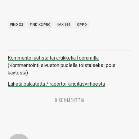
FIND X2
FIND X2 PRO
IMX 689
OPPO
Kommentoi uutista tai artikkelia foorumilla
(Kommentointi sivuston puolella toistaiseksi pois
käytöstä)
Lähetä palautetta / raportoi kirjoitusvirheestä
8 KOMMENTTIA