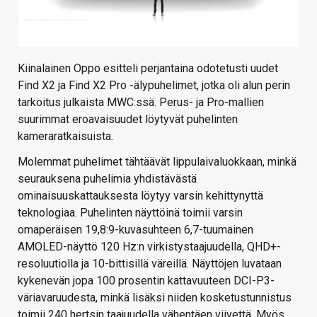
Kiinalainen Oppo esitteli perjantaina odotetusti uudet
Find X2 ja Find X2 Pro -älypuhelimet, jotka oli alun perin
tarkoitus julkaista MWC:ssä. Perus- ja Pro-mallien
suurimmat eroavaisuudet löytyvät puhelinten
kameraratkaisuista.
Molemmat puhelimet tähtäävät lippulaivaluokkaan, minkä
seurauksena puhelimia yhdistävästä
ominaisuuskattauksesta löytyy varsin kehittynyttä
teknologiaa. Puhelinten näyttöinä toimii varsin
omaperäisen 19,8:9-kuvasuhteen 6,7-tuumainen
AMOLED-näyttö 120 Hz:n virkistystaajuudella, QHD+-
resoluutiolla ja 10-bittisillä väreillä. Näyttöjen luvataan
kykenevän jopa 100 prosentin kattavuuteen DCI-P3-
väriavaruudesta, minkä lisäksi niiden kosketustunnistus
toimii 240 hertsin taajuudella vähentäen viivettä. Myös