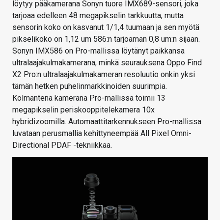
löytyy pääkamerana Sonyn tuore IMX689-sensori, joka
tarjoaa edelleen 48 megapikselin tarkkuutta, mutta
sensorin koko on kasvanut 1/1,4 tuumaan ja sen myötä
pikselikoko on 1,12 um 586:n tarjoaman 0,8 um:n sijaan.
Sonyn IMX586 on Pro-mallissa löytänyt paikkansa
ultralaajakulmakamerana, minkä seurauksena Oppo Find
X2 Pro:n ultralaajakulmakameran resoluutio onkin yksi
tämän hetken puhelinmarkkinoiden suurimpia.
Kolmantena kamerana Pro-mallissa toimii 13
megapikselin periskooppitelekamera 10x
hybridizoomilla. Automaattitarkennukseen Pro-mallissa
luvataan perusmallia kehittyneempää All Pixel Omni-
Directional PDAF -tekniikkaa.