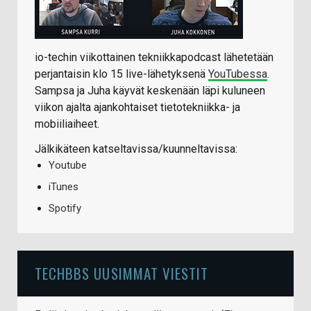
io-techin viikottainen tekniikkapodcast lähetetään
perjantaisin klo 15 live-lähetyksenä
YouTubessa
.
Sampsa ja Juha käyvät keskenään läpi kuluneen
viikon ajalta ajankohtaiset tietotekniikka- ja
mobiiliaiheet.
Jälkikäteen katseltavissa/kuunneltavissa:
Youtube
iTunes
Spotify
TECHBBS UUSIMMAT VIESTIT