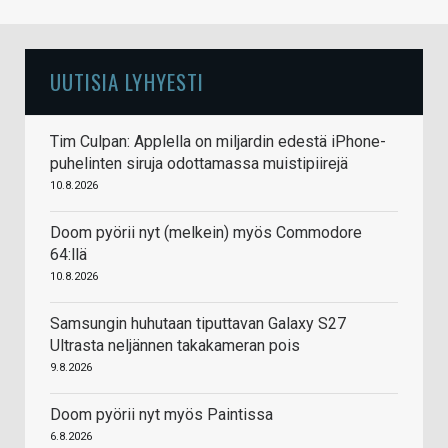
UUTISIA LYHYESTI
Tim Culpan: Applella on miljardin edestä iPhone-
puhelinten siruja odottamassa muistipiirejä
10.8.2026
Doom pyörii nyt (melkein) myös Commodore
64:llä
10.8.2026
Samsungin huhutaan tiputtavan Galaxy S27
Ultrasta neljännen takakameran pois
9.8.2026
Doom pyörii nyt myös Paintissa
6.8.2026