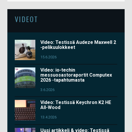
VIDEOT
Video: Testissä Audeze Maxwell 2
-pelikuulokkeet
15.6.2026
Video: io-techin
messuosastoraportit Computex
2026 -tapahtumasta
3.6.2026
Video: Testissä Keychron K2 HE
All-Wood
13.4.2026
Uusi artikkeli & video: Testissä