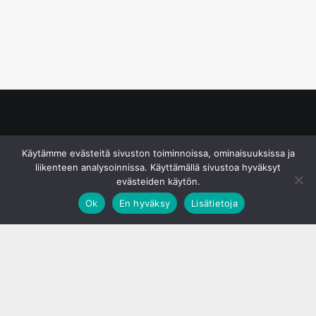
© S&J Media Oy
Käytämme evästeitä sivuston toiminnoissa, ominaisuuksissa ja
liikenteen analysoinnissa. Käyttämällä sivustoa hyväksyt
evästeiden käytön.
Ok
En hyväksy
Lisätietoja
;