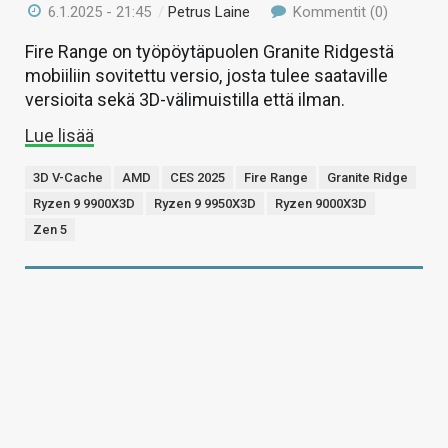
6.1.2025 - 21:45
/
Petrus Laine
Kommentit (0)
Fire Range on työpöytäpuolen Granite Ridgestä
mobiiliin sovitettu versio, josta tulee saataville
versioita sekä 3D-välimuistilla että ilman.
Lue lisää
3D V-Cache
AMD
CES 2025
Fire Range
Granite Ridge
Ryzen 9 9900X3D
Ryzen 9 9950X3D
Ryzen 9000X3D
Zen 5