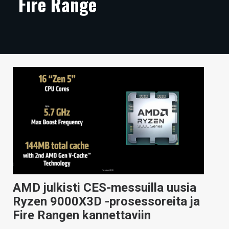
Fire Range
ARTIKKELIT
VIDEOT
TECHBBS
TIETOA
HINTA.FI
KAUPPA
VAIHDA TEEMA
AMD julkisti CES-messuilla uusia
HAKU
Ryzen 9000X3D -prosessoreita ja
Fire Rangen kannettaviin