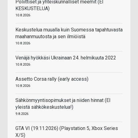
Poliittiset ja yhteiskunnalliset meemit (EI
KESKUSTELUA)
10.8.2026
Keskustelua muualla kuin Suomessa tapahtuvasta
maahanmuutosta ja sen ilmiöistä
10.8.2026
Venäjä hyökkäsi Ukrainaan 24. helmikuuta 2022
10.8.2026
Assetto Corsa rally (early access)
10.8.2026
Sähkönmyyntisopimukset ja niiden hinnat (EI
yleistä sähkökeskustelua!)
9.8.2026
GTA VI (19.11.2026) (Playstation 5, Xbox Series
X/S)