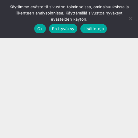
© S&J Media Oy
Käytämme evästeitä sivuston toiminnoissa, ominaisuuksissa ja
liikenteen analysoinnissa. Käyttämällä sivustoa hyväksyt
evästeiden käytön.
Ok
En hyväksy
Lisätietoja
;