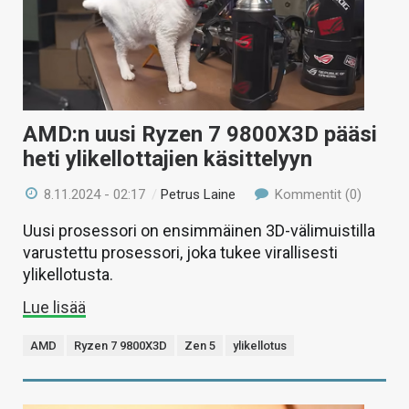
AMD:n uusi Ryzen 7 9800X3D pääsi
heti ylikellottajien käsittelyyn
8.11.2024 - 02:17
/
Petrus Laine
Kommentit (0)
Uusi prosessori on ensimmäinen 3D-välimuistilla
varustettu prosessori, joka tukee virallisesti
ylikellotusta.
Lue lisää
AMD
Ryzen 7 9800X3D
Zen 5
ylikellotus