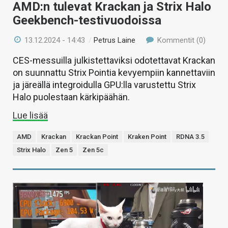
AMD:n tulevat Krackan ja Strix Halo
Geekbench-testivuodoissa
13.12.2024 - 14:43
/
Petrus Laine
Kommentit (0)
CES-messuilla julkistettaviksi odotettavat Krackan
on suunnattu Strix Pointia kevyempiin kannettaviin
ja järeällä integroidulla GPU:lla varustettu Strix
Halo puolestaan kärkipäähän.
Lue lisää
AMD
Krackan
Krackan Point
Kraken Point
RDNA 3.5
Strix Halo
Zen 5
Zen 5c