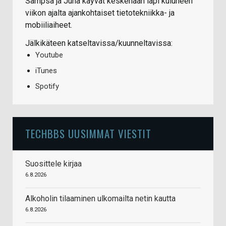
Sampsa ja Juha käyvät keskenään läpi kuluneen
viikon ajalta ajankohtaiset tietotekniikka- ja
mobiiliaiheet.
Jälkikäteen katseltavissa/kuunneltavissa:
Youtube
iTunes
Spotify
TECHBBS UUSIMMAT VIESTIT
Suosittele kirjaa
6.8.2026
Alkoholin tilaaminen ulkomailta netin kautta
6.8.2026