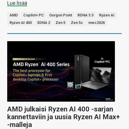
Lue lisää
AMD
Copilot+ PC
Gorgon Point
RDNA 3.5
Ryzen AI
Ryzen AI 400
XDNA 2
Zen 5
Zen 5c
mwc2026
AMD julkaisi Ryzen AI 400 -sarjan
kannettaviin ja uusia Ryzen AI Max+
-malleja