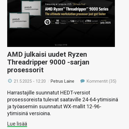
AMD julkaisi uudet Ryzen
Threadripper 9000 -sarjan
prosessorit
21.5.2025 - 12:20
/
Petrus Laine
Kommentit (35)
Harrastajille suunnatut HEDT-versiot
prosessoreista tulevat saataville 24-64-ytimisinä
ja työasemiin suunnatut WX-mallit 12-96-
ytimisinä versioina.
Lue lisää