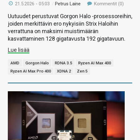
21.5.2026 - 05:03
/
Petrus Laine
Kommentit (0)
Uutuudet perustuvat Gorgon Halo -prosessoreihin,
joiden merkittävin ero nykyisiin Strix Haloihin
verrattuna on maksimi muistimäärän
kasvattaminen 128 gigatavusta 192 gigatavuun.
Lue lisää
AMD
Gorgon Halo
RDNA 3.5
Ryzen AI Max 400
Ryzen AI Max Pro 400
XDNA 2
Zen 5