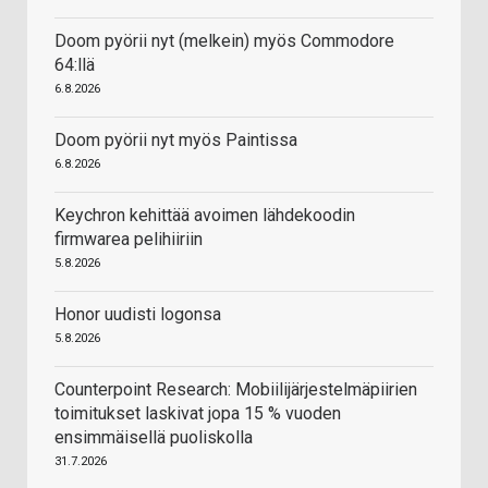
Doom pyörii nyt (melkein) myös Commodore
64:llä
6.8.2026
Doom pyörii nyt myös Paintissa
6.8.2026
Keychron kehittää avoimen lähdekoodin
firmwarea pelihiiriin
5.8.2026
Honor uudisti logonsa
5.8.2026
Counterpoint Research: Mobiilijärjestelmäpiirien
toimitukset laskivat jopa 15 % vuoden
ensimmäisellä puoliskolla
31.7.2026