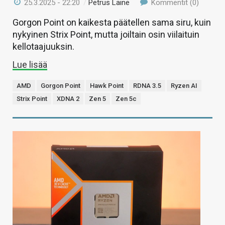
25.3.2025 - 22:20
/
Petrus Laine
Kommentit (0)
Gorgon Point on kaikesta päätellen sama siru, kuin
nykyinen Strix Point, mutta joiltain osin viilaituin
kellotaajuuksin.
Lue lisää
AMD
Gorgon Point
Hawk Point
RDNA 3.5
Ryzen AI
Strix Point
XDNA 2
Zen 5
Zen 5c