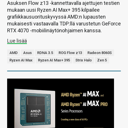
Asuksen Flow z13 -kannettavalla ajettujen testien
mukaan uusi Ryzen AI Max+ 395 kilpailee
grafiikkausuorituskyvyssä AMD:n lupausten
mukaisesti vastaavalla TDP:llä varustetun GeForce
RTX 4070 -mobiilinäytönohjaimen kanssa.
Lue lisää
AMD
Asus
RDNA 3.5
ROG Flow z13
Radeon 8060S
Ryzen AI Max
Ryzen AI Max+ 395
Strix Halo
Zen 5