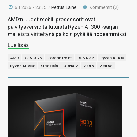
6.1.2026 - 23:35
/
Petrus Laine
Kommentit (2)
AMD:n uudet mobiiliprosessorit ovat
päivitysversioita tutuista Ryzen AI 300 -sarjan
malleista viriteltynä paikoin pykälää nopeammiksi.
Lue lisää
AMD
CES 2026
Gorgon Point
RDNA 3.5
Ryzen AI 400
Ryzen AI Max
Strix Halo
XDNA 2
Zen 5
Zen 5c