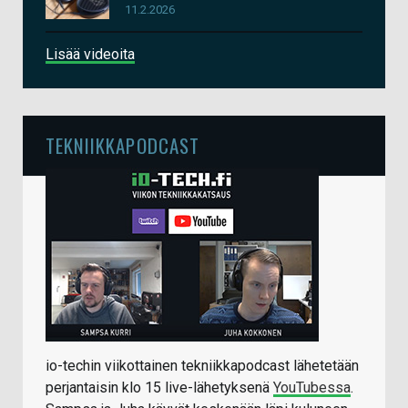
11.2.2026
Lisää videoita
TEKNIIKKAPODCAST
io-techin viikottainen tekniikkapodcast lähetetään
perjantaisin klo 15 live-lähetyksenä
YouTubessa
.