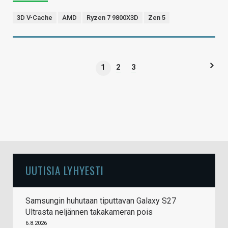
3D V-Cache
AMD
Ryzen 7 9800X3D
Zen 5
1
2
3
UUTISIA LYHYESTI
Samsungin huhutaan tiputtavan Galaxy S27
Ultrasta neljännen takakameran pois
6.8.2026