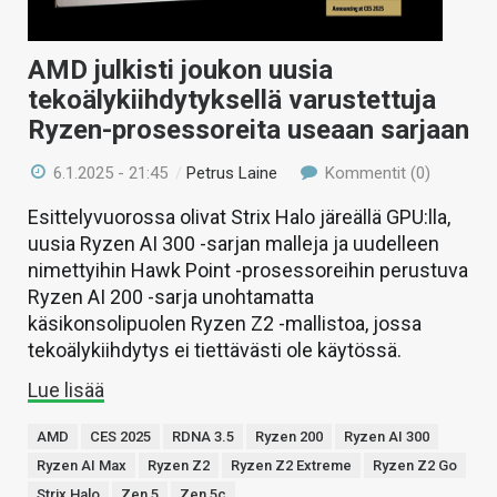
AMD julkisti joukon uusia
tekoälykiihdytyksellä varustettuja
Ryzen-prosessoreita useaan sarjaan
6.1.2025 - 21:45
/
Petrus Laine
Kommentit (0)
Esittelyvuorossa olivat Strix Halo järeällä GPU:lla,
uusia Ryzen AI 300 -sarjan malleja ja uudelleen
nimettyihin Hawk Point -prosessoreihin perustuva
Ryzen AI 200 -sarja unohtamatta
käsikonsolipuolen Ryzen Z2 -mallistoa, jossa
tekoälykiihdytys ei tiettävästi ole käytössä.
Lue lisää
AMD
CES 2025
RDNA 3.5
Ryzen 200
Ryzen AI 300
Ryzen AI Max
Ryzen Z2
Ryzen Z2 Extreme
Ryzen Z2 Go
Strix Halo
Zen 5
Zen 5c