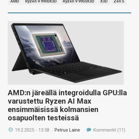
AMD
Ryzen 9 9900X3D
Ryzen 9 9950X3D
X3D
Zen 5
AMD:n järeällä integroidulla GPU:lla
varustettu Ryzen AI Max
ensimmäisissä kolmansien
osapuolten testeissä
19.2.2025 - 13:58
/
Petrus Laine
Kommentit (11)