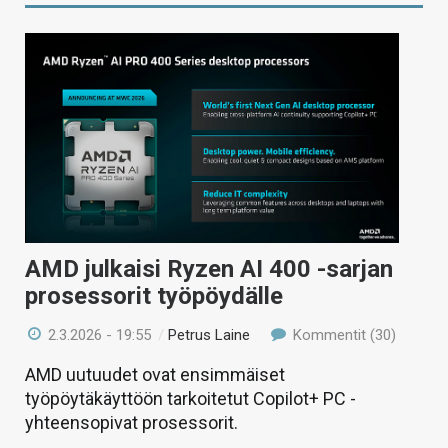
AMD julkaisi Ryzen AI 400 -sarjan
prosessorit työpöydälle
2.3.2026 - 19:55
/
Petrus Laine
Kommentit (30)
AMD uutuudet ovat ensimmäiset
työpöytäkäyttöön tarkoitetut Copilot+ PC -
yhteensopivat prosessorit.