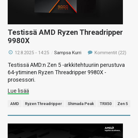
Testissä AMD Ryzen Threadripper
9980X
12.8.2025 - 14:25
/
Sampsa Kurri
Kommentit (22)
Testissä AMD:n Zen 5 -arkkitehtuuriin perustuva
64-ytiminen Ryzen Threadripper 9980X -
prosessori.
Lue lisää
AMD
Ryzen Threadripper
Shimada Peak
TRX50
Zen 5