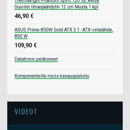
Thermalright Phantom Spirit 120 SE ARGB
Suoritin Ilmanjäähdytin 12 cm Musta 1 kpl
46,90 €
ASUS Prime 850W Gold ATX 3.1 -ATX-virtalähde,
850 W
109,90 €
Datatronic pelikoneet
Komponenteille myös kasauspalvelu
VIDEOT