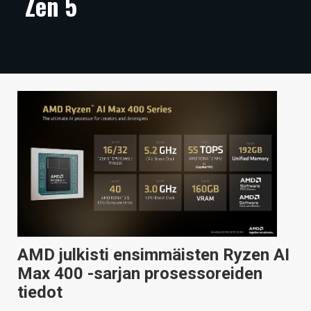
Zen 5
ARTIKKELIT
VIDEOT
TECHBBS
TIETOA
HINTA.FI
KAUPPA
VAIHDA TEEMA
AMD julkisti ensimmäisten Ryzen AI
HAKU
Max 400 -sarjan prosessoreiden
tiedot