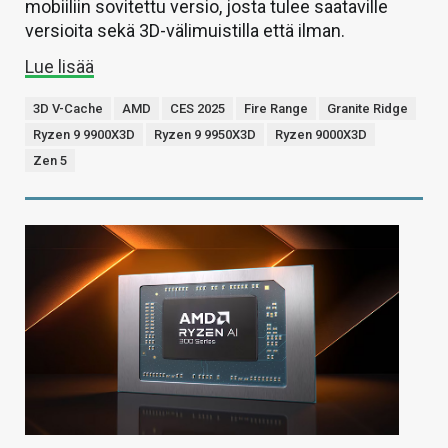
mobiiliin sovitettu versio, josta tulee saataville
versioita sekä 3D-välimuistilla että ilman.
Lue lisää
3D V-Cache
AMD
CES 2025
Fire Range
Granite Ridge
Ryzen 9 9900X3D
Ryzen 9 9950X3D
Ryzen 9000X3D
Zen 5