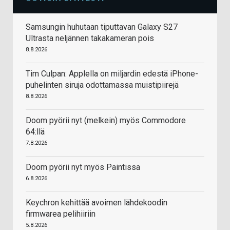
Samsungin huhutaan tiputtavan Galaxy S27
Ultrasta neljännen takakameran pois
8.8.2026
Tim Culpan: Applella on miljardin edestä iPhone-
puhelinten siruja odottamassa muistipiirejä
8.8.2026
Doom pyörii nyt (melkein) myös Commodore
64:llä
7.8.2026
Doom pyörii nyt myös Paintissa
6.8.2026
Keychron kehittää avoimen lähdekoodin
firmwarea pelihiiriin
5.8.2026