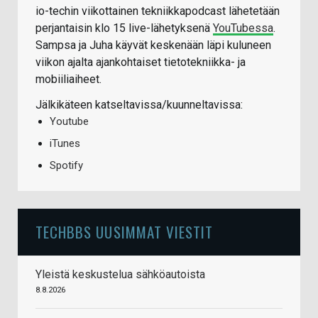
io-techin viikottainen tekniikkapodcast lähetetään
perjantaisin klo 15 live-lähetyksenä
YouTubessa
.
Sampsa ja Juha käyvät keskenään läpi kuluneen
viikon ajalta ajankohtaiset tietotekniikka- ja
mobiiliaiheet.
Jälkikäteen katseltavissa/kuunneltavissa:
Youtube
iTunes
Spotify
TECHBBS UUSIMMAT VIESTIT
Yleistä keskustelua sähköautoista
8.8.2026