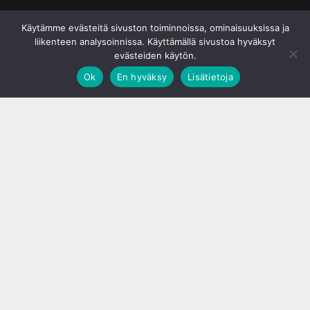
© S&J Media Oy
Käytämme evästeitä sivuston toiminnoissa, ominaisuuksissa ja
liikenteen analysoinnissa. Käyttämällä sivustoa hyväksyt
evästeiden käytön.
Ok
En hyväksy
Lisätietoja
;