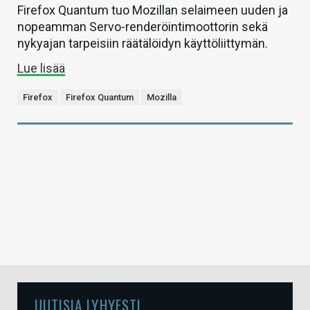
Firefox Quantum tuo Mozillan selaimeen uuden ja
nopeamman Servo-renderöintimoottorin sekä
nykyajan tarpeisiin räätälöidyn käyttöliittymän.
Lue lisää
Firefox
Firefox Quantum
Mozilla
UUTISIA LYHYESTI