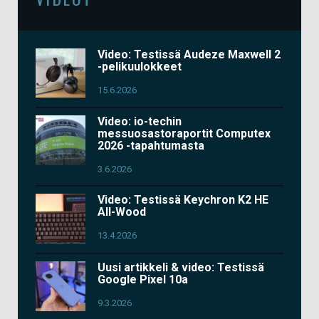
Video: Testissä Audeze Maxwell 2
-pelikuulokkeet
15.6.2026
Video: io-techin
messuosastoraportit Computex
2026 -tapahtumasta
3.6.2026
Video: Testissä Keychron K2 HE
All-Wood
13.4.2026
Uusi artikkeli & video: Testissä
Google Pixel 10a
9.3.2026