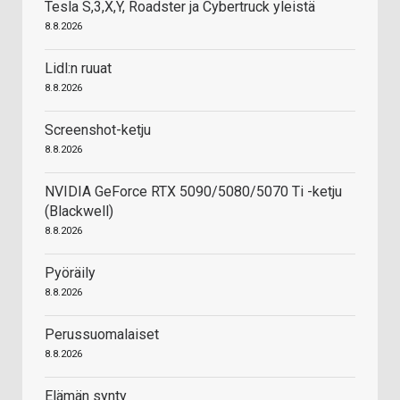
Tesla S,3,X,Y, Roadster ja Cybertruck yleistä
8.8.2026
Lidl:n ruuat
8.8.2026
Screenshot-ketju
8.8.2026
NVIDIA GeForce RTX 5090/5080/5070 Ti -ketju
(Blackwell)
8.8.2026
Pyöräily
8.8.2026
Perussuomalaiset
8.8.2026
Elämän synty