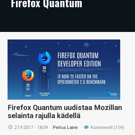
Firefox Quantum
ARTIKKELIT
VIDEOT
TECHBBS
TIETOA
HINTA.FI
KAUPPA
VAIHDA TEEMA
Firefox Quantum uudistaa Mozillan
HAKU
selainta rajulla kädellä
27.9.2017 - 18:09
/
Petrus Laine
Kommentit (159)