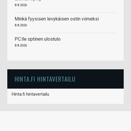
8.8.2026
Minkä fyysisen levykäisen ostin viimeksi
8.8.2026
PC:lle optinen ulostulo
8.8.2026
HINTA.FI HINTAVERTAILU
Hinta.fi hintavertailu