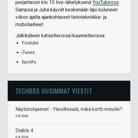
perjantaisin klo 15 live-lähetyksenä
YouTubessa
.
Sampsa ja Juha käyvät keskenään läpi kuluneen
viikon ajalta ajankohtaiset tietotekniikka- ja
mobiiliaiheet.
Jälkikäteen katseltavissa/kuunneltavissa:
Youtube
iTunes
Spotify
TECHBBS UUSIMMAT VIESTIT
Näytönohjaimet - Yleisthreadi, mikä kortti minulle?
6.8.2026
Diablo 4
6.8.2026