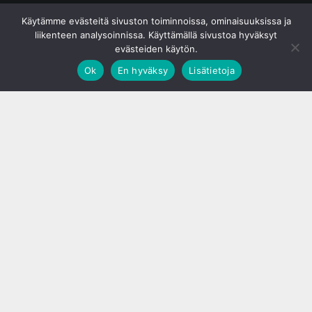
© S&J Media Oy
Käytämme evästeitä sivuston toiminnoissa, ominaisuuksissa ja
liikenteen analysoinnissa. Käyttämällä sivustoa hyväksyt
evästeiden käytön.
Ok
En hyväksy
Lisätietoja
;