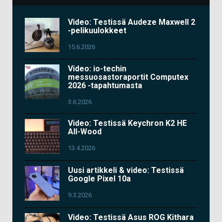
Video: Testissä Audeze Maxwell 2
-pelikuulokkeet
15.6.2026
Video: io-techin
messuosastoraportit Computex
2026 -tapahtumasta
3.6.2026
Video: Testissä Keychron K2 HE
All-Wood
13.4.2026
Uusi artikkeli & video: Testissä
Google Pixel 10a
9.3.2026
Video: Testissä Asus ROG Kithara