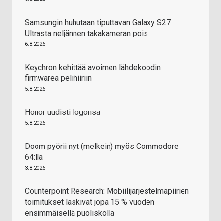
Samsungin huhutaan tiputtavan Galaxy S27
Ultrasta neljännen takakameran pois
6.8.2026
Keychron kehittää avoimen lähdekoodin
firmwarea pelihiiriin
5.8.2026
Honor uudisti logonsa
5.8.2026
Doom pyörii nyt (melkein) myös Commodore
64:llä
3.8.2026
Counterpoint Research: Mobiilijärjestelmäpiirien
toimitukset laskivat jopa 15 % vuoden
ensimmäisellä puoliskolla