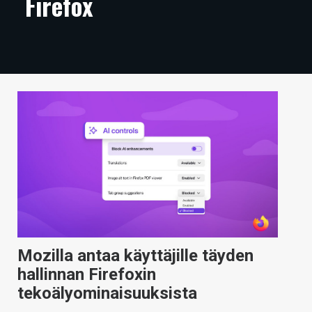
Firefox
ARTIKKELIT
VIDEOT
TECHBBS
TIETOA
HINTA.FI
KAUPPA
VAIHDA TEEMA
Mozilla antaa käyttäjille täyden
HAKU
hallinnan Firefoxin
tekoälyominaisuuksista