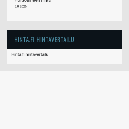
Polttoaineen hinta
5.8.2026
HINTA.FI HINTAVERTAILU
Hinta.fi hintavertailu