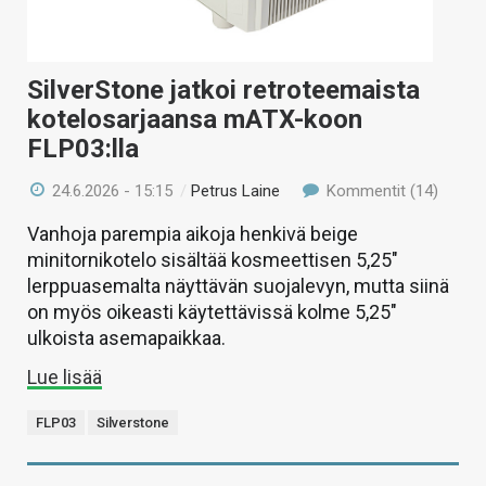
SilverStone jatkoi retroteemaista
kotelosarjaansa mATX-koon
FLP03:lla
24.6.2026 - 15:15
/
Petrus Laine
Kommentit (14)
Vanhoja parempia aikoja henkivä beige
minitornikotelo sisältää kosmeettisen 5,25″
lerppuasemalta näyttävän suojalevyn, mutta siinä
on myös oikeasti käytettävissä kolme 5,25″
ulkoista asemapaikkaa.
Lue lisää
FLP03
Silverstone