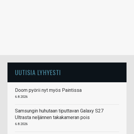
UUTISIA LYHYESTI
Doom pyörii nyt myös Paintissa
6.8.2026
Samsungin huhutaan tiputtavan Galaxy S27
Ultrasta neljännen takakameran pois
6.8.2026