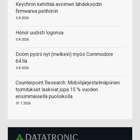
Keychron kehittää avoimen lähdekoodin
firmwarea pelihiiriin
5.8.2026
Honor uudisti logonsa
5.8.2026
Doom pyörii nyt (melkein) myös Commodore
64:llä
3.8.2026
Counterpoint Research: Mobiilijärjestelmäpiirien
toimitukset laskivat jopa 15 % vuoden
ensimmäisellä puoliskolla
31.7.2026