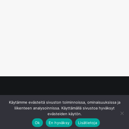
© S&J Media Oy
Käytämme evästeitä sivuston toiminnoissa, ominaisuuksissa ja
liikenteen analysoinnissa. Käyttämällä sivustoa hyväksyt
evästeiden käytön.
Ok
En hyväksy
Lisätietoja