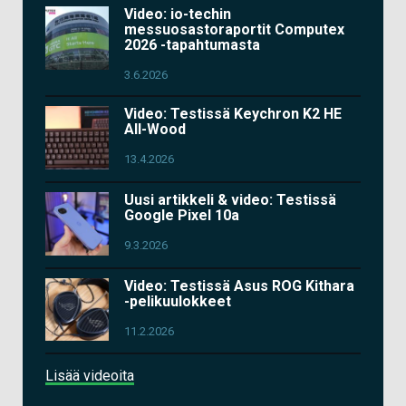
Video: io-techin
messuosastoraportit Computex
2026 -tapahtumasta
3.6.2026
Video: Testissä Keychron K2 HE
All-Wood
13.4.2026
Uusi artikkeli & video: Testissä
Google Pixel 10a
9.3.2026
Video: Testissä Asus ROG Kithara
-pelikuulokkeet
11.2.2026
Lisää videoita