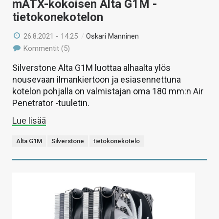
mATX-kokoisen Alta G1M -
tietokonekotelon
26.8.2021 - 14:25
/
Oskari Manninen
Kommentit (5)
Silverstone Alta G1M luottaa alhaalta ylös
nousevaan ilmankiertoon ja esiasennettuna
kotelon pohjalla on valmistajan oma 180 mm:n Air
Penetrator -tuuletin.
Lue lisää
Alta G1M
Silverstone
tietokonekotelo