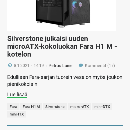
Silverstone julkaisi uuden
microATX-kokoluokan Fara H1 M -
kotelon
8.1.2021 - 14:19
/
Petrus Laine
Kommentit (17)
Edullisen Fara-sarjan tuorein vesa on myös joukon
pienikokoisin.
Lue lisää
Fara
Fara H1 M
Silverstone
micro-ATX
mini-DTX
mini-ITX