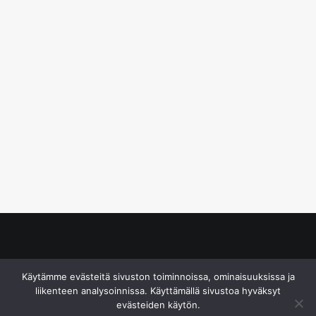
© S&J Media Oy
Käytämme evästeitä sivuston toiminnoissa, ominaisuuksissa ja
liikenteen analysoinnissa. Käyttämällä sivustoa hyväksyt
evästeiden käytön.