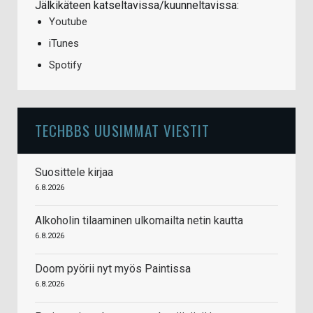
Jälkikäteen katseltavissa/kuunneltavissa:
Youtube
iTunes
Spotify
TECHBBS UUSIMMAT VIESTIT
Suosittele kirjaa
6.8.2026
Alkoholin tilaaminen ulkomailta netin kautta
6.8.2026
Doom pyörii nyt myös Paintissa
6.8.2026