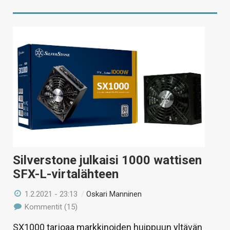
Silverstone julkaisi 1000 wattisen
SFX-L-virtalähteen
1.2.2021 - 23:13
/
Oskari Manninen
Kommentit (15)
SX1000 tarjoaa markkinoiden huippuun yltävän