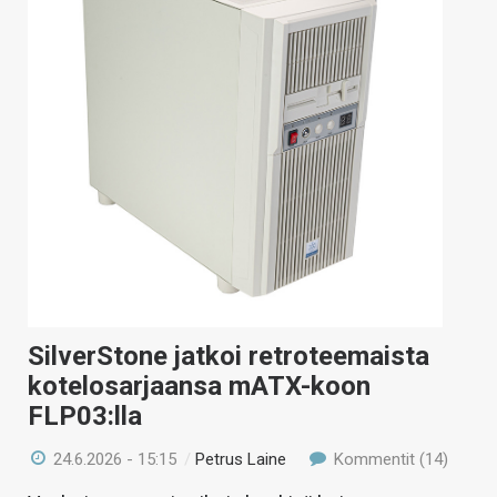
KAUPPA
VAIHDA TEEMA
HAKU
SilverStone jatkoi retroteemaista
kotelosarjaansa mATX-koon
FLP03:lla
24.6.2026 - 15:15
/
Petrus Laine
Kommentit (14)