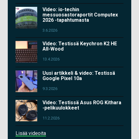
Video: io-techin
messuosastoraportit Computex
2026 -tapahtumasta
3.6.2026
Video: Testissä Keychron K2 HE
All-Wood
13.4.2026
Uusi artikkeli & video: Testissä
Google Pixel 10a
9.3.2026
Video: Testissä Asus ROG Kithara
-pelikuulokkeet
11.2.2026
Lisää videoita