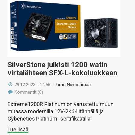
SilverStone julkisti 1200 watin
virtalähteen SFX-L-kokoluokkaan
29.12.2023 - 14:56
/
Timo Niemenmaa
Kommentit (0)
Extreme1200R Platinum on varustettu muun
muassa modernilla 12V-2×6-liitännällä ja
Cybenetics Platinum -sertifikaatilla.
Lue lisää