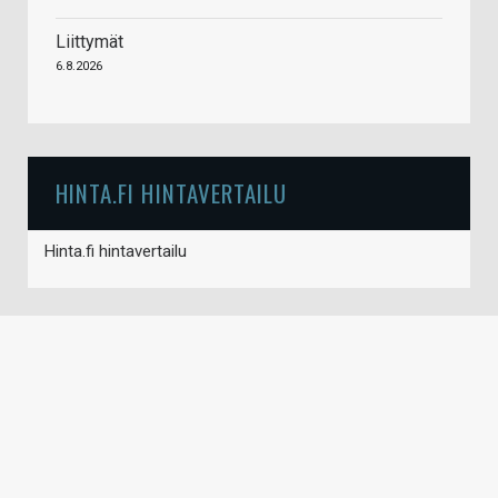
Liittymät
6.8.2026
HINTA.FI HINTAVERTAILU
Hinta.fi hintavertailu