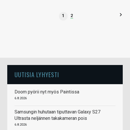
1
2
UUTISIA LYHYESTI
Doom pyörii nyt myös Paintissa
6.8.2026
Samsungin huhutaan tiputtavan Galaxy S27
Ultrasta neljännen takakameran pois
6.8.2026