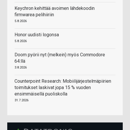
Keychron kehittää avoimen lähdekoodin
firmwarea pelihiiriin
5.8.2026
Honor uudisti logonsa
5.8.2026
Doom pyörii nyt (melkein) myös Commodore
64:llä
3.8.2026
Counterpoint Research: Mobiilijärjestelmäpiirien
toimitukset laskivat jopa 15 % vuoden
ensimmäisellä puoliskolla
31.7.2026