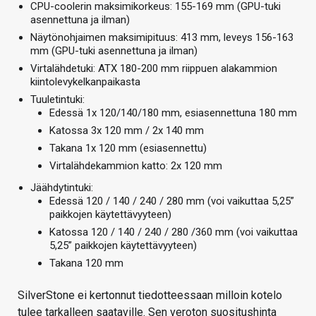
CPU-coolerin maksimikorkeus: 155-169 mm (GPU-tuki
asennettuna ja ilman)
Näytönohjaimen maksimipituus: 413 mm, leveys 156-163
mm (GPU-tuki asennettuna ja ilman)
Virtalähdetuki: ATX 180-200 mm riippuen alakammion
kiintolevykelkanpaikasta
Tuuletintuki:
Edessä 1x 120/140/180 mm, esiasennettuna 180 mm
Katossa 3x 120 mm / 2x 140 mm
Takana 1x 120 mm (esiasennettu)
Virtalähdekammion katto: 2x 120 mm
Jäähdytintuki:
Edessä 120 / 140 / 240 / 280 mm (voi vaikuttaa 5,25”
paikkojen käytettävyyteen)
Katossa 120 / 140 / 240 / 280 /360 mm (voi vaikuttaa
5,25” paikkojen käytettävyyteen)
Takana 120 mm
SilverStone ei kertonnut tiedotteessaan milloin kotelo
tulee tarkalleen saataville. Sen veroton suositushinta