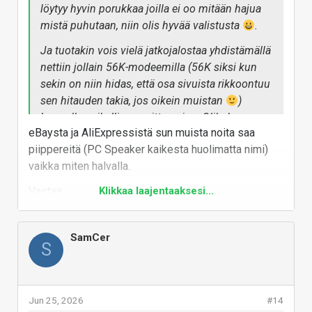
löytyy hyvin porukkaa joilla ei oo mitään hajua
mistä puhutaan, niin olis hyvää valistusta
.
Ja tuotakin vois vielä jatkojalostaa yhdistämällä
nettiin jollain 56K-modeemilla (56K siksi kun
sekin on niin hidas, että osa sivuista rikkoontuu
sen hitauden takia, jos oikein muistan
)
luomalla paikallisen soittosarjan. Olikohan se
eBaysta ja AliExpressistä sun muista noita saa
nyt
The Serial Port
, vai
clabretro
joka tuon teki,
piippereitä (PC Speaker kaikesta huolimatta nimi)
koitin etsiä, mutta ei nyt osunut silmään sitä
vaikka miten halvalla.
videota. Jotkut vanhat Ciscon reitittimet
hanskaa tuon muunnokset esim. parikaapeli <--
Vastaa
Klikkaa laajentaaksesi...
> soittosarja.
SamCer
S
Jun 25, 2026
#14