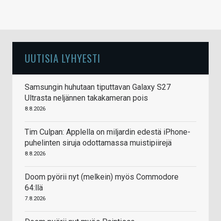
UUTISIA LYHYESTI
Samsungin huhutaan tiputtavan Galaxy S27
Ultrasta neljännen takakameran pois
8.8.2026
Tim Culpan: Applella on miljardin edestä iPhone-
puhelinten siruja odottamassa muistipiirejä
8.8.2026
Doom pyörii nyt (melkein) myös Commodore
64:llä
7.8.2026