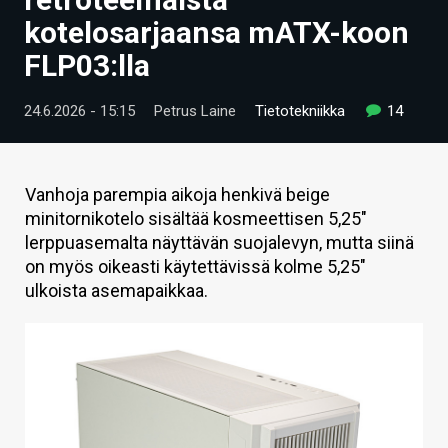
ARTIKKELIT
kotelosarjaansa mATX-koon
FLP03:lla
VIDEOT
TECHBBS
24.6.2026 - 15:15
Petrus Laine
Tietotekniikka
14
TIETOA
HINTA.FI
Vanhoja parempia aikoja henkivä beige
minitornikotelo sisältää kosmeettisen 5,25"
KAUPPA
lerppuasemalta näyttävän suojalevyn, mutta siinä
on myös oikeasti käytettävissä kolme 5,25"
VAIHDA TEEMA
ulkoista asemapaikkaa.
HAKU