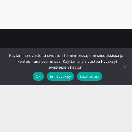
© S&J Media Oy
Käytämme evästeitä sivuston toiminnoissa, ominaisuuksissa ja
liikenteen analysoinnissa. Käyttämällä sivustoa hyväksyt
evästeiden käytön.
Ok
En hyväksy
Lisätietoja
;