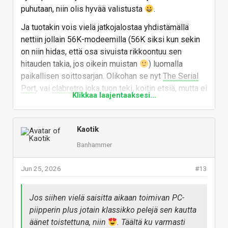
puhutaan, niin olis hyvää valistusta
.
Ja tuotakin vois vielä jatkojalostaa yhdistämällä
nettiin jollain 56K-modeemilla (56K siksi kun sekin
on niin hidas, että osa sivuista rikkoontuu sen
hitauden takia, jos oikein muistan
) luomalla
paikallisen soittosarjan. Olikohan se nyt
The Serial
Port
, vai
clabretro
joka tuon teki, koitin etsiä, mutta ei
Klikkaa laajentaaksesi...
nyt osunut silmään sitä videota. Jotkut vanhat
Ciscon reitittimet hanskaa tuon muunnokset esim.
parikaapeli <--> soittosarja.
Kaotik
Vastaa
Banhammer
Jun 25, 2026
#13
Jos siihen vielä saisitta aikaan toimivan PC-
piipperin plus jotain klassikko pelejä sen kautta
äänet toistettuna, niin
. Täältä ku varmasti