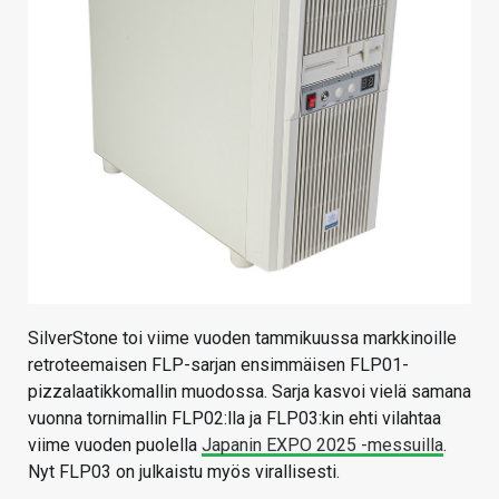
SilverStone toi viime vuoden tammikuussa markkinoille
retroteemaisen FLP-sarjan ensimmäisen FLP01-
pizzalaatikkomallin muodossa. Sarja kasvoi vielä samana
vuonna tornimallin FLP02:lla ja FLP03:kin ehti vilahtaa
viime vuoden puolella
Japanin EXPO 2025 -messuilla
.
Nyt FLP03 on julkaistu myös virallisesti.