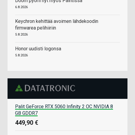
Doom pyörii nyt myös Paintissa
6.8.2026
Keychron kehittää avoimen lähdekoodin
firmwarea pelihiiriin
5.8.2026
Honor uudisti logonsa
5.8.2026
Palit GeForce RTX 5060 Infinity 2 OC NVIDIA 8
GB GDDR7
449,90 €