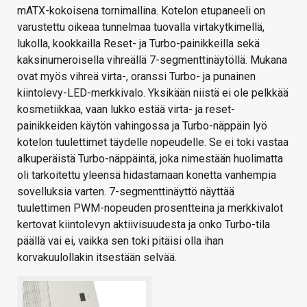
mATX-kokoisena tornimallina. Kotelon etupaneeli on
varustettu oikeaa tunnelmaa tuovalla virtakytkimellä,
lukolla, kookkailla Reset- ja Turbo-painikkeilla sekä
kaksinumeroisella vihreällä 7-segmenttinäytöllä. Mukana
ovat myös vihreä virta-, oranssi Turbo- ja punainen
kiintolevy-LED-merkkivalo. Yksikään niistä ei ole pelkkää
kosmetiikkaa, vaan lukko estää virta- ja reset-
painikkeiden käytön vahingossa ja Turbo-näppäin lyö
kotelon tuulettimet täydelle nopeudelle. Se ei toki vastaa
alkuperäistä Turbo-näppäintä, joka nimestään huolimatta
oli tarkoitettu yleensä hidastamaan konetta vanhempia
sovelluksia varten. 7-segmenttinäyttö näyttää
tuulettimen PWM-nopeuden prosentteina ja merkkivalot
kertovat kiintolevyn aktiivisuudesta ja onko Turbo-tila
päällä vai ei, vaikka sen toki pitäisi olla ihan
korvakuulollakin itsestään selvää.