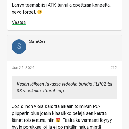
Larryn teemabiisi ATK-tunnilla opettajan koneelta,
nevö forget.
Vastaa
SamCer
S
Jun 25, 2026
#12
Kesän jälkeen luvassa videolla buildia FLP02 tai
03 sisuksiin :thumbsup:
Jos siihen vielä saisitta aikaan toimivan PC-
piipperin plus jotain klassikko pelejä sen kautta
äänet toistettuna, niin
. Täältä ku varmasti löytyy
hyvin porukkaa joilla ei oo mitään hajua mistä