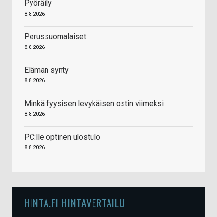
Pyöräily
8.8.2026
Perussuomalaiset
8.8.2026
Elämän synty
8.8.2026
Minkä fyysisen levykäisen ostin viimeksi
8.8.2026
PC:lle optinen ulostulo
8.8.2026
HINTA.FI HINTAVERTAILU