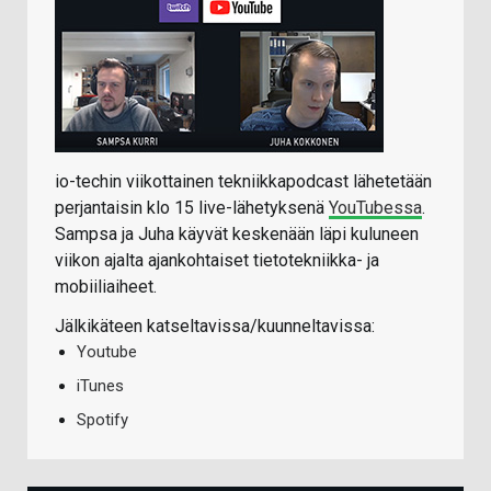
io-techin viikottainen tekniikkapodcast lähetetään
perjantaisin klo 15 live-lähetyksenä
YouTubessa
.
Sampsa ja Juha käyvät keskenään läpi kuluneen
viikon ajalta ajankohtaiset tietotekniikka- ja
mobiiliaiheet.
Jälkikäteen katseltavissa/kuunneltavissa:
Youtube
iTunes
Spotify