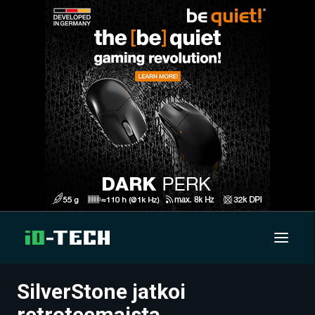
SilverStone jatkoi
UUTISET
retroteemaista