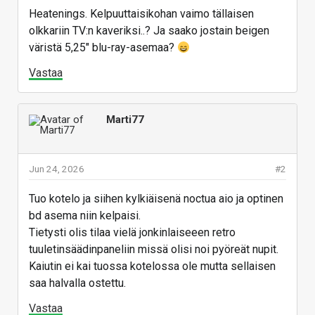
Heatenings. Kelpuuttaisikohan vaimo tällaisen
olkkariin TV:n kaveriksi..? Ja saako jostain beigen
väristä 5,25" blu-ray-asemaa?
Vastaa
Marti77
Jun 24, 2026
#2
Tuo kotelo ja siihen kylkiäisenä noctua aio ja optinen
bd asema niin kelpaisi.
Tietysti olis tilaa vielä jonkinlaiseeen retro
tuuletinsäädinpaneliin missä olisi noi pyöreät nupit.
Kaiutin ei kai tuossa kotelossa ole mutta sellaisen
saa halvalla ostettu.
Vastaa