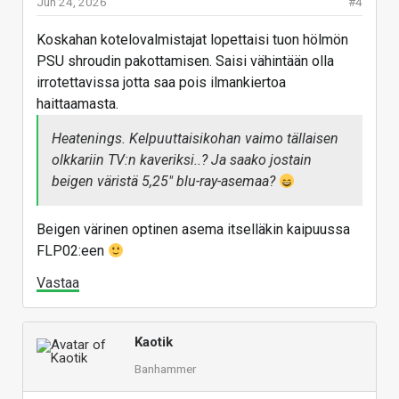
Jun 24, 2026
#4
Koskahan kotelovalmistajat lopettaisi tuon hölmön
PSU shroudin pakottamisen. Saisi vähintään olla
irrotettavissa jotta saa pois ilmankiertoa
haittaamasta.
Heatenings. Kelpuuttaisikohan vaimo tällaisen
olkkariin TV:n kaveriksi..? Ja saako jostain
beigen väristä 5,25" blu-ray-asemaa?
Beigen värinen optinen asema itselläkin kaipuussa
FLP02:een
Vastaa
Kaotik
Banhammer