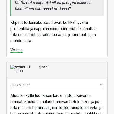
Mutta onko klipsut, kelkka ja nappi kaikissa
täsmälleen samassa kohdassa?
Klipsut todennäköisesti ovat, kelkka hyvällä
prosentilla ja nappikin sinnepäin, mutta kannattaa
toki ensin koittaa tarkistaa asiaa jotain kautta jos
mahdollista.
Vastaa
djtob
Jun 25, 2026
#8
Muistan kyllä tuollaisen kauan sitten. Kaverini
ammattikoulussa halusi toimivan tietokoneen ja jos
sitä ei saisi toimimaan, niin kaikki sisuskalut veks ja
hänen nahkabootsit sinne toimien säilytyslaatikkona.