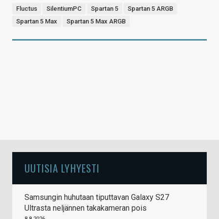
Fluctus
SilentiumPC
Spartan 5
Spartan 5 ARGB
Spartan 5 Max
Spartan 5 Max ARGB
UUTISIA LYHYESTI
Samsungin huhutaan tiputtavan Galaxy S27
Ultrasta neljännen takakameran pois
8.8.2026