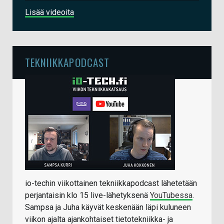
Lisää videoita
TEKNIIKKAPODCAST
io-techin viikottainen tekniikkapodcast lähetetään
perjantaisin klo 15 live-lähetyksenä
YouTubessa
.
Sampsa ja Juha käyvät keskenään läpi kuluneen
viikon ajalta ajankohtaiset tietotekniikka- ja