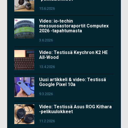
15.6.2026
Video: io-techin
messuosastoraportit Computex
2026 -tapahtumasta
3.6.2026
Video: Testissä Keychron K2 HE
All-Wood
13.4.2026
Uusi artikkeli & video: Testissä
Google Pixel 10a
9.3.2026
Video: Testissä Asus ROG Kithara
-pelikuulokkeet
11.2.2026