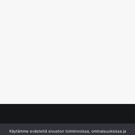
© S&J Media Oy
Käytämme evästeitä sivuston toiminnoissa, ominaisuuksissa ja