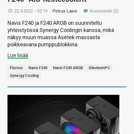
22.4.2022 - 02:19
/
Petrus Laine
Kommentit (2)
Navis F240 ja F240 ARGB on suunniteltu
yhteistyössä Synergy Coolingin kanssa, mikä
näkyy muun muassa Asetek-massasta
poikkeavana pumppublokkina.
Lue lisää
Fluctus
Navis F240
Navis F240 ARGB
SilentiumPC
Synergy Cooling