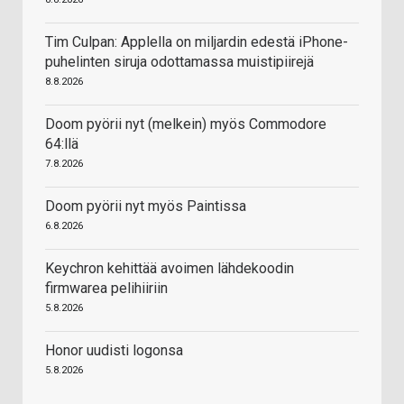
Tim Culpan: Applella on miljardin edestä iPhone-
puhelinten siruja odottamassa muistipiirejä
8.8.2026
Doom pyörii nyt (melkein) myös Commodore
64:llä
7.8.2026
Doom pyörii nyt myös Paintissa
6.8.2026
Keychron kehittää avoimen lähdekoodin
firmwarea pelihiiriin
5.8.2026
Honor uudisti logonsa
5.8.2026