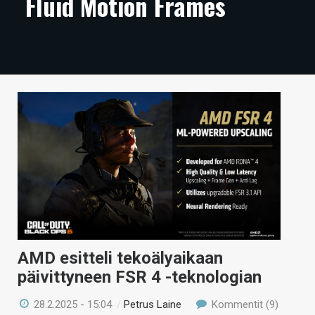
Fluid Motion Frames
ARTIKKELIT
VIDEOT
TECHBBS
TIETOA
HINTA.FI
KAUPPA
VAIHDA TEEMA
AMD esitteli tekoälyaikaan
HAKU
päivittyneen FSR 4 -teknologian
28.2.2025 - 15:04
/
Petrus Laine
Kommentit (9)