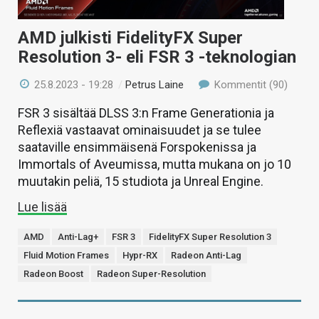
AMD julkisti FidelityFX Super
Resolution 3- eli FSR 3 -teknologian
25.8.2023 - 19:28
/
Petrus Laine
Kommentit (90)
FSR 3 sisältää DLSS 3:n Frame Generationia ja
Reflexiä vastaavat ominaisuudet ja se tulee
saataville ensimmäisenä Forspokenissa ja
Immortals of Aveumissa, mutta mukana on jo 10
muutakin peliä, 15 studiota ja Unreal Engine.
Lue lisää
AMD
Anti-Lag+
FSR 3
FidelityFX Super Resolution 3
Fluid Motion Frames
Hypr-RX
Radeon Anti-Lag
Radeon Boost
Radeon Super-Resolution