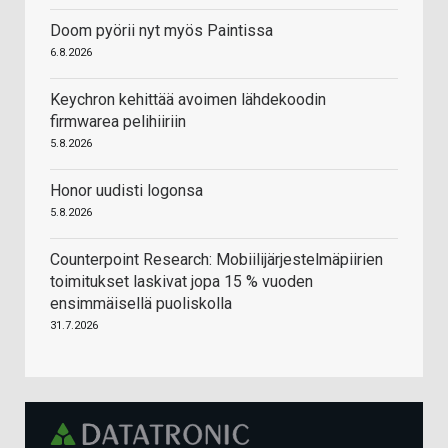
Doom pyörii nyt myös Paintissa
6.8.2026
Keychron kehittää avoimen lähdekoodin
firmwarea pelihiiriin
5.8.2026
Honor uudisti logonsa
5.8.2026
Counterpoint Research: Mobiilijärjestelmäpiirien
toimitukset laskivat jopa 15 % vuoden
ensimmäisellä puoliskolla
31.7.2026