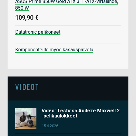
ASUS Prime 850W Gold ATX 3.1 -ATX-virtalähde,
850 W
109,90 €
Datatronic pelikoneet
Komponenteille myös kasauspalvelu
VIDEOT
Video: Testissä Audeze Maxwell 2
-pelikuulokkeet
15.6.2026