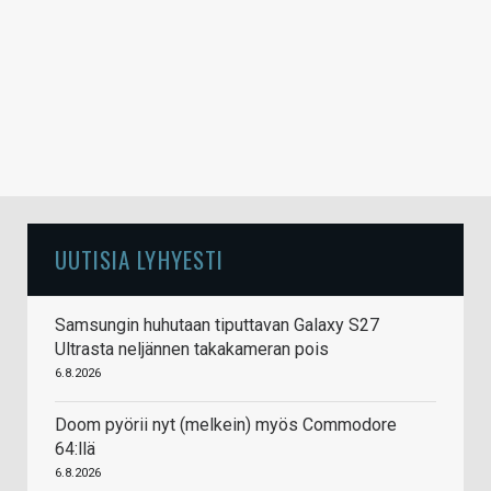
UUTISIA LYHYESTI
Samsungin huhutaan tiputtavan Galaxy S27
Ultrasta neljännen takakameran pois
6.8.2026
Doom pyörii nyt (melkein) myös Commodore
64:llä
6.8.2026