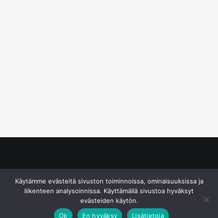
© S&J Media Oy
Käytämme evästeitä sivuston toiminnoissa, ominaisuuksissa ja
liikenteen analysoinnissa. Käyttämällä sivustoa hyväksyt
evästeiden käytön.
Ok
En hyväksy
Lisätietoja