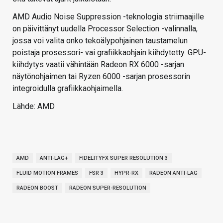
AMD Audio Noise Suppression -teknologia striimaajille
on päivittänyt uudella Processor Selection -valinnalla,
jossa voi valita onko tekoälypohjainen taustamelun
poistaja prosessori- vai grafiikkaohjain kiihdytetty. GPU-
kiihdytys vaatii vähintään Radeon RX 6000 -sarjan
näytönohjaimen tai Ryzen 6000 -sarjan prosessorin
integroidulla grafiikkaohjaimella.
Lähde: AMD
AMD
ANTI-LAG+
FIDELITYFX SUPER RESOLUTION 3
FLUID MOTION FRAMES
FSR 3
HYPR-RX
RADEON ANTI-LAG
RADEON BOOST
RADEON SUPER-RESOLUTION