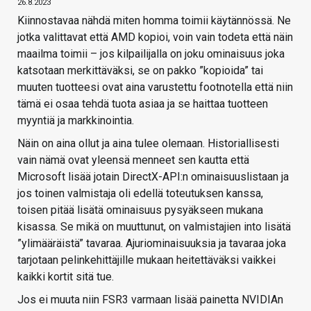
26.8.2023
Kiinnostavaa nähdä miten homma toimii käytännössä. Ne
jotka valittavat että AMD kopioi, voin vain todeta että näin
maailma toimii – jos kilpailijalla on joku ominaisuus joka
katsotaan merkittäväksi, se on pakko ”kopioida” tai
muuten tuotteesi ovat aina varustettu footnotella että niin
tämä ei osaa tehdä tuota asiaa ja se haittaa tuotteen
myyntiä ja markkinointia.
Näin on aina ollut ja aina tulee olemaan. Historiallisesti
vain nämä ovat yleensä menneet sen kautta että
Microsoft lisää jotain DirectX-API:n ominaisuuslistaan ja
jos toinen valmistaja oli edellä toteutuksen kanssa,
toisen pitää lisätä ominaisuus pysyäkseen mukana
kisassa. Se mikä on muuttunut, on valmistajien into lisätä
”ylimääräistä” tavaraa. Ajuriominaisuuksia ja tavaraa joka
tarjotaan pelinkehittäjille mukaan heitettäväksi vaikkei
kaikki kortit sitä tue.
Jos ei muuta niin FSR3 varmaan lisää painetta NVIDIAn