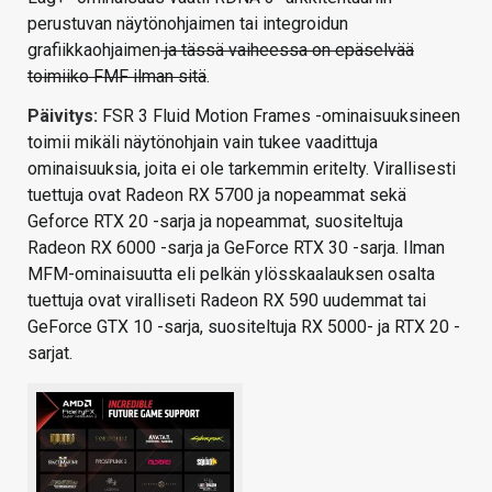
perustuvan näytönohjaimen tai integroidun
grafiikkaohjaimen
ja tässä vaiheessa on epäselvää
toimiiko FMF ilman sitä
.
Päivitys:
FSR 3 Fluid Motion Frames -ominaisuuksineen
toimii mikäli näytönohjain vain tukee vaadittuja
ominaisuuksia, joita ei ole tarkemmin eritelty. Virallisesti
tuettuja ovat Radeon RX 5700 ja nopeammat sekä
Geforce RTX 20 -sarja ja nopeammat, suositeltuja
Radeon RX 6000 -sarja ja GeForce RTX 30 -sarja. Ilman
MFM-ominaisuutta eli pelkän ylösskaalauksen osalta
tuettuja ovat viralliseti Radeon RX 590 uudemmat tai
GeForce GTX 10 -sarja, suositeltuja RX 5000- ja RTX 20 -
sarjat.