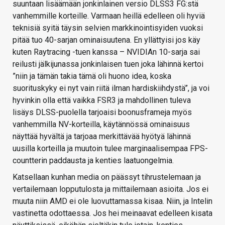
suuntaan lisäämään jonkinlainen versio DLSS3 FG:stä
vanhemmille korteille. Varmaan heillä edelleen oli hyviä
teknisiä syitä täysin selvien markkinointisyiden vuoksi
pitää tuo 40-sarjan ominaisuutena. En yllättyisi jos käy
kuten Raytracing -tuen kanssa – NVIDIAn 10-sarja sai
reilusti jälkijunassa jonkinlaisen tuen joka lähinnä kertoi
”niin ja tämän takia tämä oli huono idea, koska
suorituskyky ei nyt vain riitä ilman hardiskiihdystä”, ja voi
hyvinkin olla että vaikka FSR3 ja mahdollinen tuleva
lisäys DLSS-puolella tarjoaisi boonusframeja myös
vanhemmilla NV-korteilla, käytännössä ominaisuus
näyttää hyvältä ja tarjoaa merkittävää hyötyä lähinnä
uusilla korteilla ja muutoin tulee marginaalisempaa FPS-
countterin paddausta ja kenties laatuongelmia.
Katsellaan kunhan media on päässyt tihrustelemaan ja
vertailemaan lopputulosta ja mittailemaan asioita. Jos ei
muuta niin AMD ei ole luovuttamassa kisaa. Niin, ja Intelin
vastinetta odottaessa. Jos hei meinaavat edelleen kisata