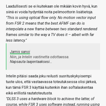
Laadullisesti se ei kuitekaan ole mikään kovin hyvä, kun
siinä ei voida hydyntää noita pelimoottorin lisätietoja.
"This is using optical flow only. No motion vector input
from FSR 2 means that the best AFMF can do is
interpolate a new frame between two standard rendered
frames similar to the way a TV does it – albeit with far
less latency."
Jarnis sanoi
Niin, ja Intelin vastinetta odottaessa.
Napsauta laajentaaksesi…
Intelin pitäisi saada joku reilusti suorituskykyisempi
tuote ulos, että vastaavassa toteutuksessa olisi järkeä,
kun tämä FSR 3 käyttää kuitenkin ihan softalaskentaa
eikä erillistä rautatoteutusta.
"DLSS 3 uses a hardware block to achieve the latter, of
course, while FSR 3 uses software instead, running using