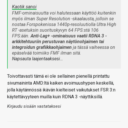
Kaotik sanoi
FMF-ominaisuutta voi halutessaan käyttöö kuitenkin
myös ilman Super Resolution -skaalausta, jolloin se
nostaa Forspokenissa 1440p-resoluutiolla Ultra High
RT -asetuksin suorituskyvyn 64 FPS:stä 106
FPS:ään.
Anti-Lag+ -ominaisuus vaatii RDNA 3 -
arkkitehtuuriin perustuvan näytönohjaimen tai
integroidun grafiikkaohjaimen
ja tässä vaiheessa on
epäselvää toimiiko FMF ilman sitä.
Napsauta laajentaaksesi…
Toivottavasti tämä ei ole sellainen pienellä printattu
sivumaininta AMD:ltä kaiken avoimuushypen keskellä,
jolla käytännössä ikävän kielteiset vaikutukset FSR 3:n
käytettävyyteen muilla kuin RDNA 3 -näyttiksillä.
Kirjaudu sisään vastataksesi