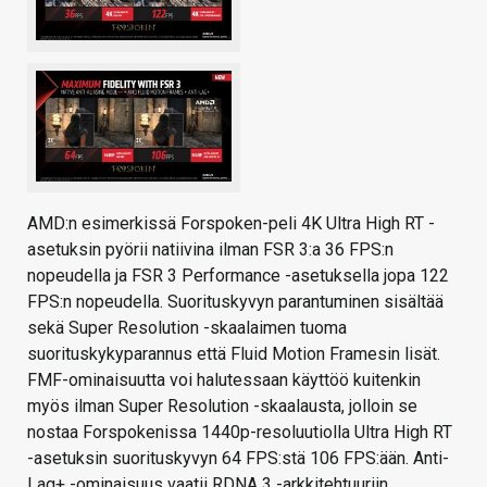
AMD:n esimerkissä Forspoken-peli 4K Ultra High RT -
asetuksin pyörii natiivina ilman FSR 3:a 36 FPS:n
nopeudella ja FSR 3 Performance -asetuksella jopa 122
FPS:n nopeudella. Suorituskyvyn parantuminen sisältää
sekä Super Resolution -skaalaimen tuoma
suorituskykyparannus että Fluid Motion Framesin lisät.
FMF-ominaisuutta voi halutessaan käyttöö kuitenkin
myös ilman Super Resolution -skaalausta, jolloin se
nostaa Forspokenissa 1440p-resoluutiolla Ultra High RT
-asetuksin suorituskyvyn 64 FPS:stä 106 FPS:ään. Anti-
Lag+ -ominaisuus vaatii RDNA 3 -arkkitehtuuriin