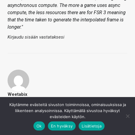
asynchronous compute. The more a game uses async
compute, the less resources there are for FSR 3 meaning
that the time taken to generate the interpolated frame is
longer."
Kirjaudu sisään vastataksesi
Weetabix
26.8.2023
Käytämme evästeitä sivuston toiminnoissa, ominaisuuksissa ja
Periaatteessa jos toiminto tapahtuu softa/ajuritasolla
liikenteen analysoinnissa. Käyttämällä sivustoa hyväksyt
niin radeonilla saattaa toimia fsr3 paremmin kuin
evästeiden käytön.
NVIDIAn vanhemmilla korteilla ihan ajurioverheadin takia.
Ok
En hyväksy
Lisätietoja
Erinomainen lisä valikoimaan ja toivottavasti laatu vaan