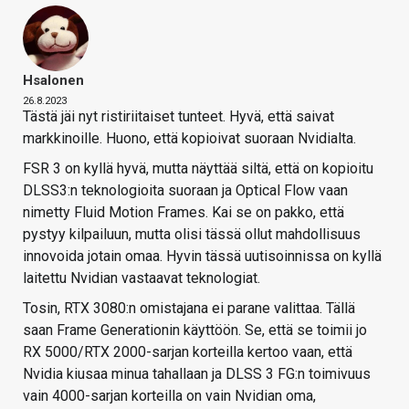
Hsalonen
26.8.2023
Tästä jäi nyt ristiriitaiset tunteet. Hyvä, että saivat
markkinoille. Huono, että kopioivat suoraan Nvidialta.
FSR 3 on kyllä hyvä, mutta näyttää siltä, että on kopioitu
DLSS3:n teknologioita suoraan ja Optical Flow vaan
nimetty Fluid Motion Frames. Kai se on pakko, että
pystyy kilpailuun, mutta olisi tässä ollut mahdollisuus
innovoida jotain omaa. Hyvin tässä uutisoinnissa on kyllä
laitettu Nvidian vastaavat teknologiat.
Tosin, RTX 3080:n omistajana ei parane valittaa. Tällä
saan Frame Generationin käyttöön. Se, että se toimii jo
RX 5000/RTX 2000-sarjan korteilla kertoo vaan, että
Nvidia kiusaa minua tahallaan ja DLSS 3 FG:n toimivuus
vain 4000-sarjan korteilla on vain Nvidian oma,