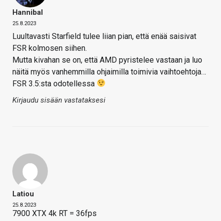
Hannibal
25.8.2023
Luultavasti Starfield tulee liian pian, että enää saisivat
FSR kolmosen siihen.
Mutta kivahan se on, että AMD pyristelee vastaan ja luo
näitä myös vanhemmilla ohjaimilla toimivia vaihtoehtoja…
FSR 3.5:sta odotellessa
Kirjaudu sisään vastataksesi
Latiou
25.8.2023
7900 XTX 4k RT = 36fps