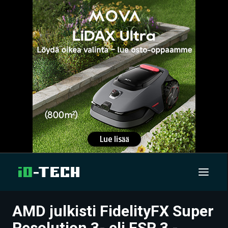
AMD julkisti FidelityFX Super
UUTISET
Resolution 3- eli FSR 3 -