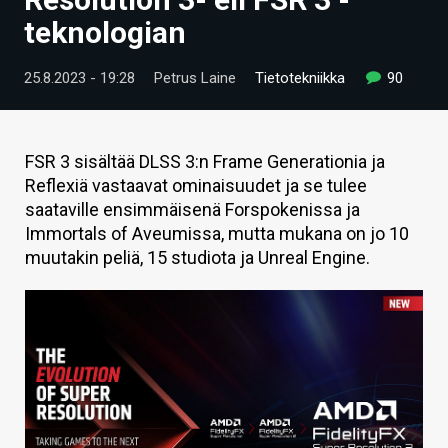
ARTIKKELIT
teknologian
VIDEOT
25.8.2023 - 19:28
Petrus Laine
Tietotekniikka
90
TECHBBS
TIETOA
FSR 3 sisältää DLSS 3:n Frame Generationia ja
Reflexiä vastaavat ominaisuudet ja se tulee
HINTA.FI
saataville ensimmäisenä Forspokenissa ja
Immortals of Aveumissa, mutta mukana on jo 10
KAUPPA
muutakin peliä, 15 studiota ja Unreal Engine.
VAIHDA TEEMA
HAKU