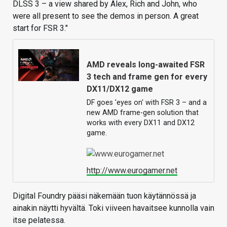
DLSS 3 – a view shared by Alex, Rich and John, who
were all present to see the demos in person. A great
start for FSR 3."
AMD reveals long-awaited FSR
3 tech and frame gen for every
DX11/DX12 game
DF goes 'eyes on' with FSR 3 – and a
new AMD frame-gen solution that
works with every DX11 and DX12
game.
http://www.eurogamer.net
Digital Foundry pääsi näkemään tuon käytännössä ja
ainakin näytti hyvältä. Toki viiveen havaitsee kunnolla vain
itse pelatessa.