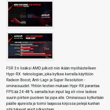
FSR 3:n lisäksi AMD julkisti niin ikään myöhästelleen
Hypr-RX -teknologian, joka kytkee kerralla käyttöön
Radeon Boost, Anti-Lag+ ja Super Resolution -
ominaisuudet. Yhtiön testien mukaan Hypr-RX parantaa
FPS:ää 24-48 % samalla kun input lag eli viive laskee
suurin piirtein puoleen tai jopa alle. Ominaisuus kytketään
päälle ajureista ja toimii laajassa kirjossa pelejä kunhan
sitä tukevat ajurit julkaistaan.