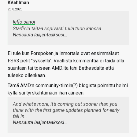
KVahlman
25.8.2023
leffo sanoi
Starfield taitaa sopivasti tulla tuon kanssa.
Napsauta laajentaaksesi…
Ei tule kun Forspoken ja Inmortals ovat ensimmäiset
FSR3 pelit "syksyllä". Virallista kommenttia ei taida olla
suuntaan tai toiseen AMD:ltä tahi Bethesdalta että
tuleeko ollenkaan.
Tämä AMD:n community-tiimin(?) blogista poimittu helmi
kyllä sai tyrskähtämään ihan ääneen:
And what’s more, it’s coming out sooner than you
think with the first game updates planned for early
fall in…
Napsauta laajentaaksesi…