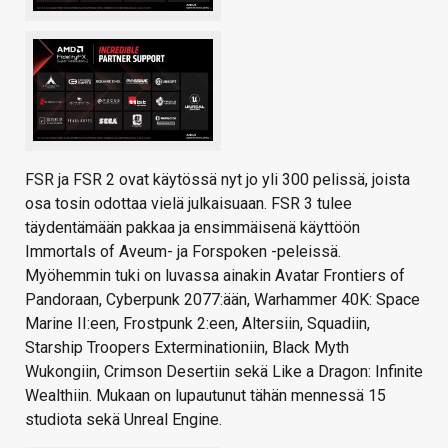
FSR ja FSR 2 ovat käytössä nyt jo yli 300 pelissä, joista
osa tosin odottaa vielä julkaisuaan. FSR 3 tulee
täydentämään pakkaa ja ensimmäisenä käyttöön
Immortals of Aveum- ja Forspoken -peleissä.
Myöhemmin tuki on luvassa ainakin Avatar Frontiers of
Pandoraan, Cyberpunk 2077:ään, Warhammer 40K: Space
Marine II:een, Frostpunk 2:een, Altersiin, Squadiin,
Starship Troopers Exterminationiin, Black Myth
Wukongiin, Crimson Desertiin sekä Like a Dragon: Infinite
Wealthiin. Mukaan on lupautunut tähän mennessä 15
studiota sekä Unreal Engine.