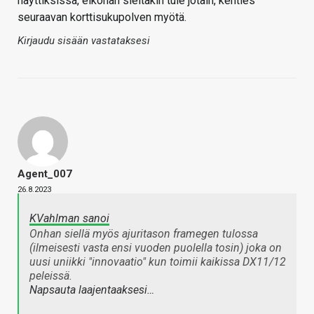
näyttiksissä, eiköhän sieltäkin tule jotain, kenties
seuraavan korttisukupolven myötä.
Kirjaudu sisään vastataksesi
Agent_007
26.8.2023
KVahlman sanoi
Onhan siellä myös ajuritason framegen tulossa
(ilmeisesti vasta ensi vuoden puolella tosin) joka on
uusi uniikki "innovaatio" kun toimii kaikissa DX11/12
peleissä.
Napsauta laajentaaksesi…