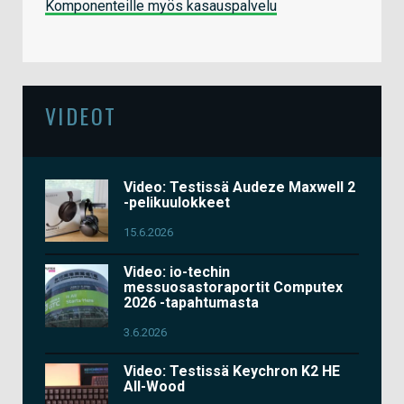
Komponenteille myös kasauspalvelu
VIDEOT
Video: Testissä Audeze Maxwell 2
-pelikuulokkeet
15.6.2026
Video: io-techin
messuosastoraportit Computex
2026 -tapahtumasta
3.6.2026
Video: Testissä Keychron K2 HE
All-Wood