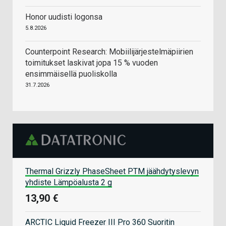
Honor uudisti logonsa
5.8.2026
Counterpoint Research: Mobiilijärjestelmäpiirien
toimitukset laskivat jopa 15 % vuoden
ensimmäisellä puoliskolla
31.7.2026
Thermal Grizzly PhaseSheet PTM jäähdytyslevyn
yhdiste Lämpöalusta 2 g
13,90 €
ARCTIC Liquid Freezer III Pro 360 Suoritin