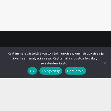
© S&J Media Oy
Käytämme evästeitä sivuston toiminnoissa, ominaisuuksissa ja
liikenteen analysoinnissa. Käyttämällä sivustoa hyväksyt
evästeiden käytön.
Ok
En hyväksy
Lisätietoja
;