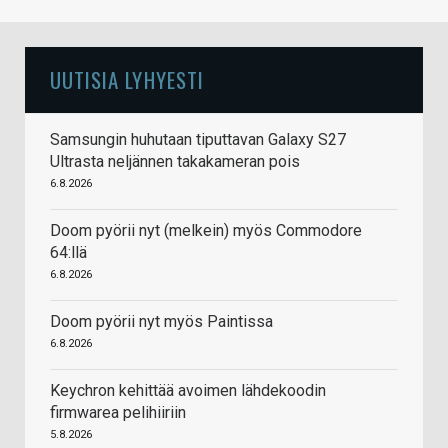
UUTISIA LYHYESTI
Samsungin huhutaan tiputtavan Galaxy S27
Ultrasta neljännen takakameran pois
6.8.2026
Doom pyörii nyt (melkein) myös Commodore
64:llä
6.8.2026
Doom pyörii nyt myös Paintissa
6.8.2026
Keychron kehittää avoimen lähdekoodin
firmwarea pelihiiriin
5.8.2026