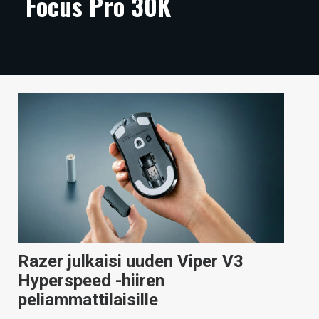
Focus Pro 30K
ARTIKKELIT
VIDEOT
TECHBBS
TIETOA
HINTA.FI
KAUPPA
VAIHDA TEEMA
Razer julkaisi uuden Viper V3
HAKU
Hyperspeed -hiiren
peliammattilaisille