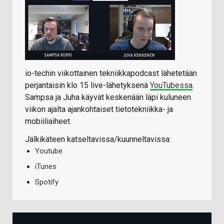
io-techin viikottainen tekniikkapodcast lähetetään
perjantaisin klo 15 live-lähetyksenä
YouTubessa
.
Sampsa ja Juha käyvät keskenään läpi kuluneen
viikon ajalta ajankohtaiset tietotekniikka- ja
mobiiliaiheet.
Jälkikäteen katseltavissa/kuunneltavissa:
Youtube
iTunes
Spotify