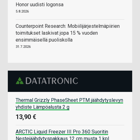
Honor uudisti logonsa
5.8.2026
Counterpoint Research: Mobiilijärjestelmäpiirien
toimitukset laskivat jopa 15 % vuoden
ensimmäisellä puoliskolla
31.7.2026
Thermal Grizzly PhaseSheet PTM jäähdytyslevyn
yhdiste Lämpöalusta 2 g
13,90 €
ARCTIC Liquid Freezer III Pro 360 Suoritin
Nestejäähdytyspakkaus 12 cm musta 1 kpl