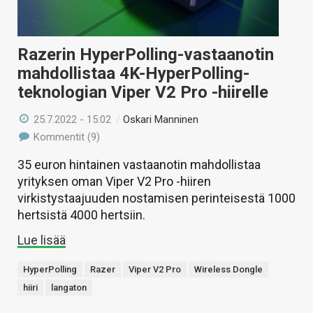
Razerin HyperPolling-vastaanotin
mahdollistaa 4K-HyperPolling-
teknologian Viper V2 Pro -hiirelle
25.7.2022 - 15:02
/
Oskari Manninen
Kommentit (9)
35 euron hintainen vastaanotin mahdollistaa
yrityksen oman Viper V2 Pro -hiiren
virkistystaajuuden nostamisen perinteisestä 1000
hertsistä 4000 hertsiin.
Lue lisää
HyperPolling
Razer
Viper V2 Pro
Wireless Dongle
hiiri
langaton