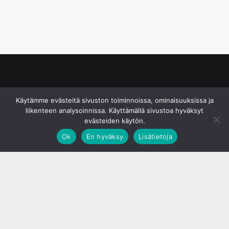
© S&J Media Oy
Käytämme evästeitä sivuston toiminnoissa, ominaisuuksissa ja
liikenteen analysoinnissa. Käyttämällä sivustoa hyväksyt
evästeiden käytön.
Ok
En hyväksy
Lisätietoja
;