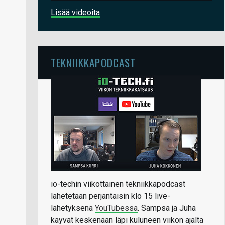
Lisää videoita
TEKNIIKKAPODCAST
io-techin viikottainen tekniikkapodcast
lähetetään perjantaisin klo 15 live-
lähetyksenä
YouTubessa
. Sampsa ja Juha
käyvät keskenään läpi kuluneen viikon ajalta