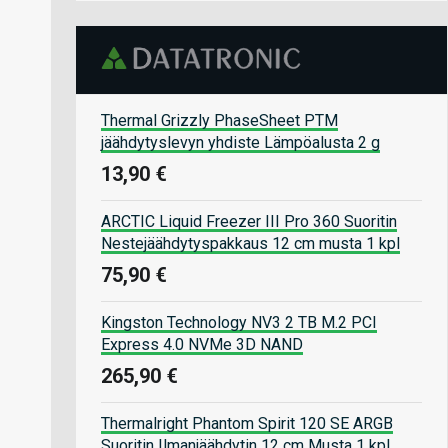
Thermal Grizzly PhaseSheet PTM
jäähdytyslevyn yhdiste Lämpöalusta 2 g
13,90 €
ARCTIC Liquid Freezer III Pro 360 Suoritin
Nestejäähdytyspakkaus 12 cm musta 1 kpl
75,90 €
Kingston Technology NV3 2 TB M.2 PCI
Express 4.0 NVMe 3D NAND
265,90 €
Thermalright Phantom Spirit 120 SE ARGB
Suoritin Ilmanjäähdytin 12 cm Musta 1 kpl