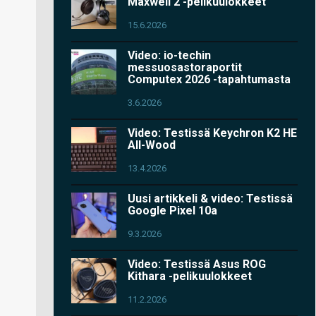
Maxwell 2 -pelikuulokkeet
15.6.2026
Video: io-techin
messuosastoraportit
Computex 2026 -tapahtumasta
3.6.2026
Video: Testissä Keychron K2 HE
All-Wood
13.4.2026
Uusi artikkeli & video: Testissä
Google Pixel 10a
9.3.2026
Video: Testissä Asus ROG
Kithara -pelikuulokkeet
11.2.2026