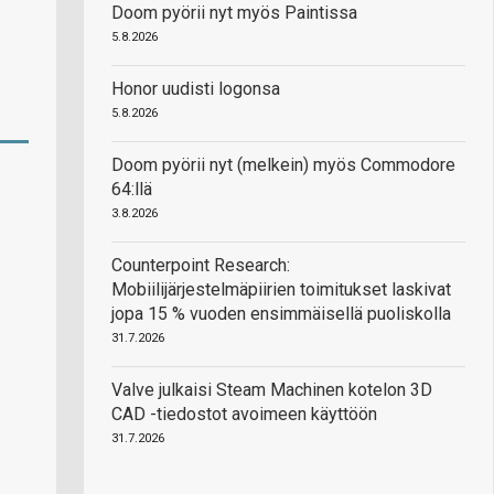
Doom pyörii nyt myös Paintissa
5.8.2026
Honor uudisti logonsa
5.8.2026
Doom pyörii nyt (melkein) myös Commodore
64:llä
3.8.2026
Counterpoint Research:
Mobiilijärjestelmäpiirien toimitukset laskivat
jopa 15 % vuoden ensimmäisellä puoliskolla
31.7.2026
Valve julkaisi Steam Machinen kotelon 3D
CAD -tiedostot avoimeen käyttöön
31.7.2026