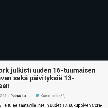
rk julkisti uuden 16-tuumaisen
van sekä päivityksiä 13-
een
02:11
/
Petrus Laine
Kommentit (32)
lle tulee saataville Intelin uudet 13. sukupolven Core-