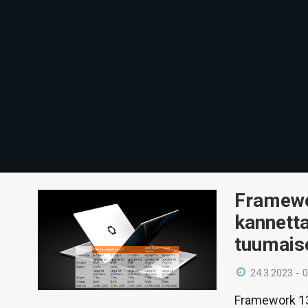
Framewo
kannetta
tuumais
24.3.2023 - 
Framework 13: