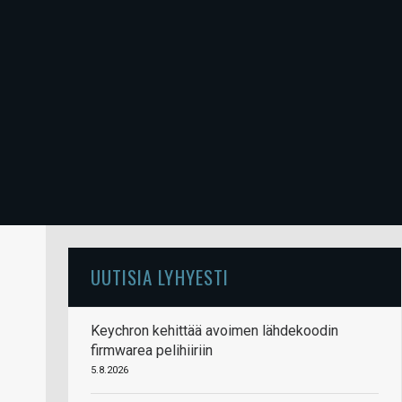
UUTISIA LYHYESTI
Keychron kehittää avoimen lähdekoodin
firmwarea pelihiiriin
5.8.2026