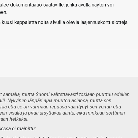
ulee dokumentaatio saataville, jonka avulla näytön voi
een.
 kuusi kappaletta noita sivuilla olevia laajennuskorttislotteja.
amalla, mutta Suomi valitettavasti tosiaan puuttuu edellen.
lli. Nykyinen läppäri ajaa muuten asiansa, mutta sen
araa että se on varmaan repussa vääntynyt sen verran että
en sisällä ja pitää ärsyttävää ääntä, eikä minkään sorttinen
taan hetkeksi.
sessa ei mainittu: