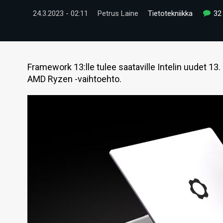
24.3.2023 - 02:11
Petrus Laine
Tietotekniikka
32
Framework 13:lle tulee saataville Intelin uudet 
AMD Ryzen -vaihtoehto.