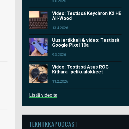
3.6.2026
Video: Testissä Keychron K2 HE
All-Wood
13.4.2026
Uusi artikkeli & video: Testissä
Google Pixel 10a
9.3.2026
Video: Testissä Asus ROG
Kithara -pelikuulokkeet
11.2.2026
Lisää videoita
TEKNIIKKAPODCAST