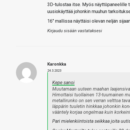
3D-tulostaa itse. Myös näyttöpaneelille t
uusiokäyttää johonkin muuhun tarkoituks
16" mallissa näyttäisi olevan neljän sijaan
Kirjaudu sisään vastataksesi
Karonkka
24.3.2023
Kepe sanoi
Muutamaan uuteen maahan laajensivat s
Himottaisi tuollainen 13-tuumainen ma
metallirunko on sen verran velttoa tav
läppärin tuuletin hinkkaa johonkin kone
vääntely korjaa ongelmaa kuin korkein
Pari mielenkiintoista seikkaa joita uuti