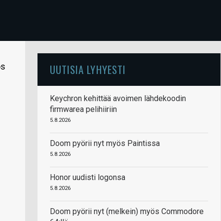
ös
UUTISIA LYHYESTI
Keychron kehittää avoimen lähdekoodin
firmwarea pelihiiriin
5.8.2026
Doom pyörii nyt myös Paintissa
5.8.2026
Honor uudisti logonsa
5.8.2026
Doom pyörii nyt (melkein) myös Commodore