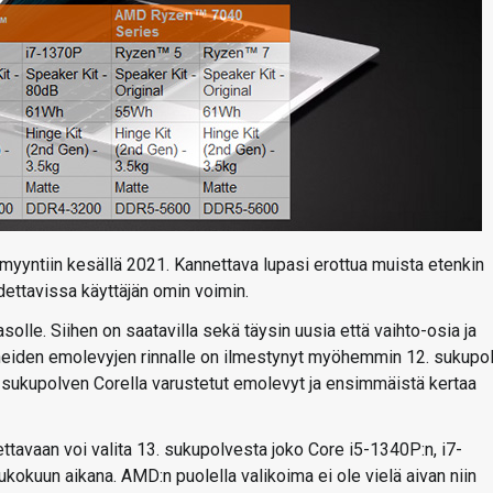
yyntiin kesällä 2021. Kannettava lupasi erottua muista etenkin
dettavissa käyttäjän omin voimin.
olle. Siihen on saatavilla sekä täysin uusia että vaihto-osia ja
äneiden emolevyjen rinnalle on ilmestynyt myöhemmin 12. sukupo
. sukupolven Corella varustetut emolevyt ja ensimmäistä kertaa
avaan voi valita 13. sukupolvesta joko Core i5-1340P:n, i7-
oukokuun aikana. AMD:n puolella valikoima ei ole vielä aivan niin