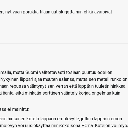
 nyt vaan porukka tilaan uutiskirjettä niin ehkä avaisivat
lla, mutta Suomi valitettavasti tosiaan puuttuu edellen.
. Nykyinen läppäri ajaa muuten asiansa, mutta sen metallirunko on
maan repussa vääntynyt sen verran että läppärin tuuletin hinkkaa
ää ääntä, eikä minkään sorttinen vääntely korjaa ongelmaa kuin
ssa ei mainittu:
arin hintainen kotelo läppärin emolevylle, jolloin läppärin emon
emolevyn voi uusiokäyttää minikokoisena PC:nä. Kotelon voi myö