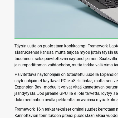
Täysin uutta on puolestaan kookkaampi Framework Lapt
sisaruksensa kanssa, mutta tarjoaa myös jotain täysin uu
tasohiiren, sekä päivitettävän näytönohjaimen. Saatavill
ja numpadittoman vaihtoehdon, mutta tarkka valikoima t
Päivitettävä näytönohjain on toteutettu uudella Expansio
näytönohjaimet käyttävät PCIe x8 -liitäntää, mutta sen ver
Expansion Bay -moduulit voivat yltää kannettavan perusr
jäähdytystä. Jos järeälle GPU:lle ei ole tarvetta, löyty
dokumentaation avulla pelikenttä on avoinna myös kolma
Framework 16:n tarkat tekniset ominaisuudet kerrotaan 
Kannettavien toimituksen pitäisi puolestaan alkaa vuoden