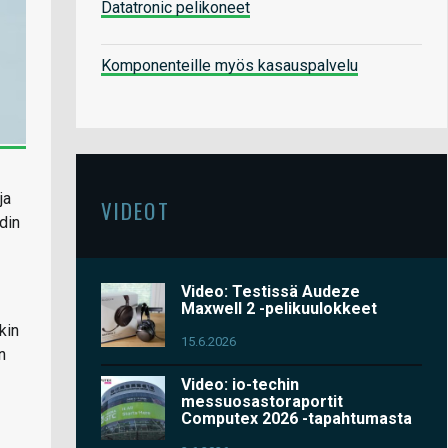
Datatronic pelikoneet
Komponenteille myös kasauspalvelu
ja
VIDEOT
din
Video: Testissä Audeze
Maxwell 2 -pelikuulokkeet
kin
15.6.2026
n
Video: io-techin
messuosastoraportit
Computex 2026 -tapahtumasta