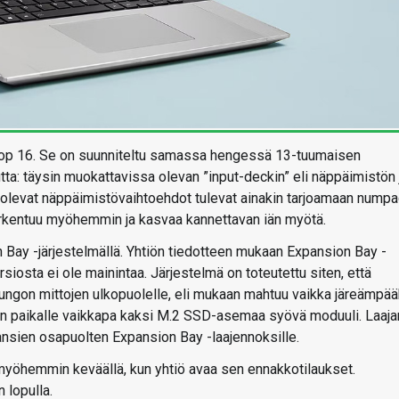
op 16. Se on suunniteltu samassa hengessä 13-tuumaisen
tta: täysin muokattavissa olevan ”input-deckin” eli näppäimistön 
a olevat näppäimistövaihtoehdot tulevat ainakin tarjoamaan numpa
arkentuu myöhemmin ja kasvaa kannettavan iän myötä.
n Bay -järjestelmällä. Yhtiön tiedotteen mukaan Expansion Bay -
siosta ei ole mainintaa. Järjestelmä on toteutettu siten, että
ungon mittojen ulkopuolelle, eli mukaan mahtuu vaikka järeämpää
y sen paikalle vaikkapa kaksi M.2 SSD-asemaa syövä moduuli. Laaja
nsien osapuolten Expansion Bay -laajennoksille.
myöhemmin keväällä, kun yhtiö avaa sen ennakkotilaukset.
 lopulla.