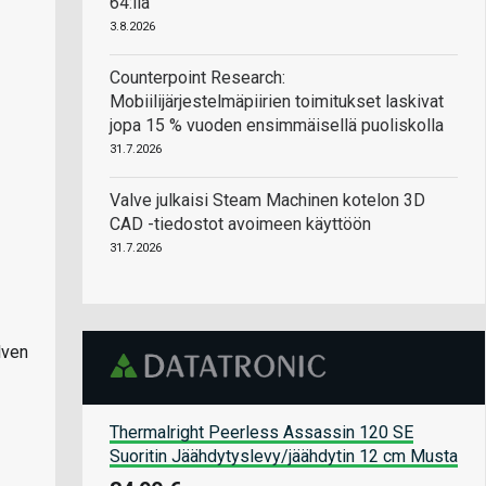
64:llä
3.8.2026
Counterpoint Research:
Mobiilijärjestelmäpiirien toimitukset laskivat
jopa 15 % vuoden ensimmäisellä puoliskolla
31.7.2026
Valve julkaisi Steam Machinen kotelon 3D
CAD -tiedostot avoimeen käyttöön
31.7.2026
lven
Thermalright Peerless Assassin 120 SE
Suoritin Jäähdytyslevy/jäähdytin 12 cm Musta