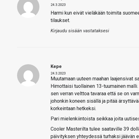
24.3.2023
Harmi kun eivät vieläkään toimita suomeen,
tilaukset.
Kirjaudu sisään vastataksesi
Kepe
24.3.2023
Muutamaan uuteen maahan laajensivat sama
Himottaisi tuollainen 13-tuumainen malli
sen verran velttoa tavaraa että se on var
johonkin koneen sisällä ja pitää ärsyttäv
korkeintaan hetkeksi.
Pari mielenkiintoista seikkaa joita uutise
Cooler Masterilta tulee saataville 39 doll
päivityksen yhteydessä turhaksi jäävän 