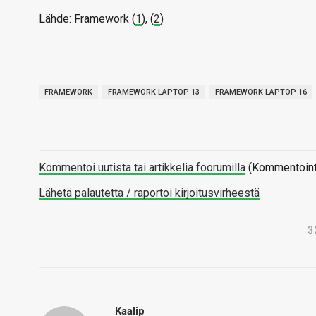
Lähde: Framework (
1
), (
2
)
FRAMEWORK
FRAMEWORK LAPTOP 13
FRAMEWORK LAPTOP 16
Kommentoi uutista tai artikkelia foorumilla
(Kommentointi 
Lähetä palautetta / raportoi kirjoitusvirheestä
3
Kaalip