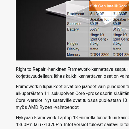
Right to Repair -henkinen Framework-kannettava saapui m
korjattavuudellaan; lähes kaikki kannettavan osat on vaih
Frameworkin lupaukset eivät ole jääneet vain puheiden tas
alkuperäisten 11. sukupolven Core -prosessorin sisält
Core -versiot. Nyt saataville ovat tulossa puolestaan 13
myös AMD Ryzen -vaihtoehdot.
Nykyään Framework Laptop 13 -nimellä tunnettuun kannett
1360P:n tai i7-1370P:n. Intel versiot tulevat saataville t