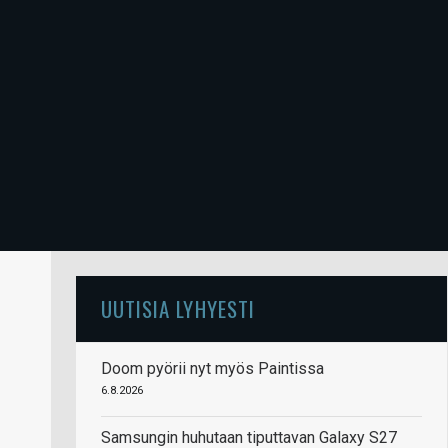
UUTISIA LYHYESTI
Doom pyörii nyt myös Paintissa
6.8.2026
Samsungin huhutaan tiputtavan Galaxy S27