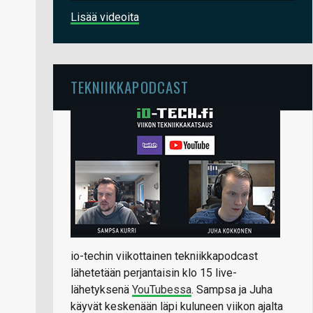
Lisää videoita
TEKNIIKKAPODCAST
io-techin viikottainen tekniikkapodcast
lähetetään perjantaisin klo 15 live-
lähetyksenä
YouTubessa
. Sampsa ja Juha
käyvät keskenään läpi kuluneen viikon ajalta