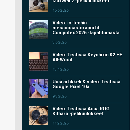
Maxwell 2 -pelikuulokkeet
15.6.2026
Video: io-techin
messuosastoraportit
Computex 2026 -tapahtumasta
3.6.2026
Video: Testissä Keychron K2 HE
All-Wood
13.4.2026
Uusi artikkeli & video: Testissä
Google Pixel 10a
9.3.2026
Video: Testissä Asus ROG
Kithara -pelikuulokkeet
11.2.2026