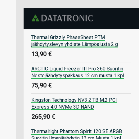
Thermal Grizzly PhaseSheet PTM
jäähdytyslevyn yhdiste Lämpöalusta 2 g
13,90 €
ARCTIC Liquid Freezer III Pro 360 Suoritin
Nestejäähdytyspakkaus 12 cm musta 1 kpl
75,90 €
Kingston Technology NV3 2 TB M.2 PCI
Express 4.0 NVMe 3D NAND
265,90 €
Thermalright Phantom Spirit 120 SE ARGB
Suoritin Ilmanjäähdytin 12 cm Musta 1 kpl