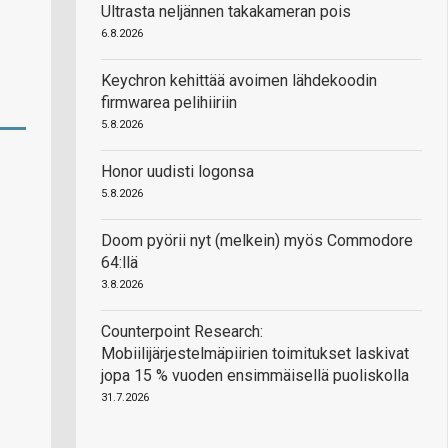
Ultrasta neljännen takakameran pois
6.8.2026
Keychron kehittää avoimen lähdekoodin
firmwarea pelihiiriin
5.8.2026
Honor uudisti logonsa
5.8.2026
Doom pyörii nyt (melkein) myös Commodore
64:llä
3.8.2026
Counterpoint Research:
Mobiilijärjestelmäpiirien toimitukset laskivat
jopa 15 % vuoden ensimmäisellä puoliskolla
31.7.2026