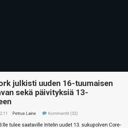
rk julkisti uuden 16-tuumaisen
van sekä päivityksiä 13-
een
02:11
/
Petrus Laine
Kommentit (32)
lle tulee saataville Intelin uudet 13. sukupolven Core-