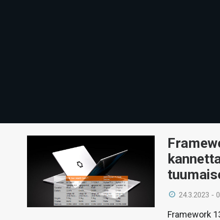
Framewo
kannetta
tuumais
24.3.2023 - 
Framework 13: