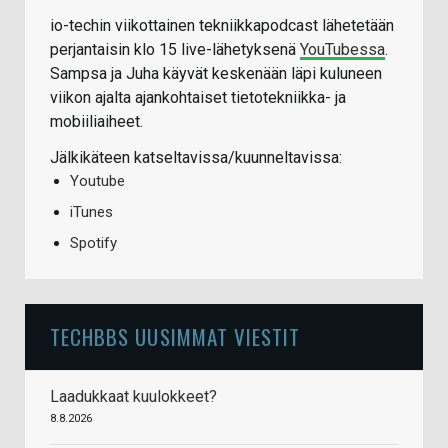
io-techin viikottainen tekniikkapodcast lähetetään
perjantaisin klo 15 live-lähetyksenä
YouTubessa
.
Sampsa ja Juha käyvät keskenään läpi kuluneen
viikon ajalta ajankohtaiset tietotekniikka- ja
mobiiliaiheet.
Jälkikäteen katseltavissa/kuunneltavissa:
Youtube
iTunes
Spotify
TECHBBS UUSIMMAT VIESTIT
Laadukkaat kuulokkeet?
8.8.2026