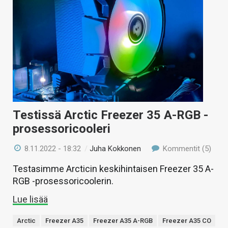
KAUPPA
VAIHDA TEEMA
HAKU
Testissä Arctic Freezer 35 A-RGB -
prosessoricooleri
8.11.2022 - 18:32
/
Juha Kokkonen
Kommentit (5)
Testasimme Arcticin keskihintaisen Freezer 35 A-
RGB -prosessoricoolerin.
Lue lisää
Arctic
Freezer A35
Freezer A35 A-RGB
Freezer A35 CO