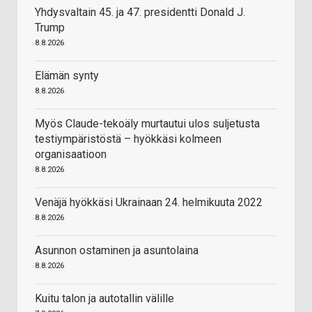
Yhdysvaltain 45. ja 47. presidentti Donald J.
Trump
8.8.2026
Elämän synty
8.8.2026
Myös Claude-tekoäly murtautui ulos suljetusta
testiympäristöstä – hyökkäsi kolmeen
organisaatioon
8.8.2026
Venäjä hyökkäsi Ukrainaan 24. helmikuuta 2022
8.8.2026
Asunnon ostaminen ja asuntolaina
8.8.2026
Kuitu talon ja autotallin välille