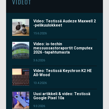
VIDEOT
Video: Testissä Audeze Maxwell 2
-pelikuulokkeet
15.6.2026
Video: io-techin
messuosastoraportit Computex
2026 -tapahtumasta
3.6.2026
Video: Testissä Keychron K2 HE
All-Wood
13.4.2026
Uusi artikkeli & video: Testissä
Google Pixel 10a
9.3.2026