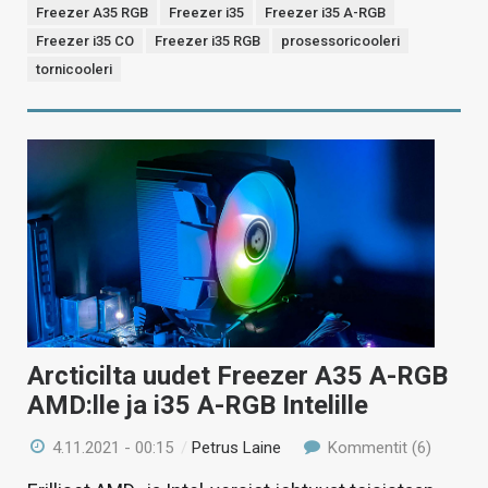
Freezer A35 RGB
Freezer i35
Freezer i35 A-RGB
Freezer i35 CO
Freezer i35 RGB
prosessoricooleri
tornicooleri
Arcticilta uudet Freezer A35 A-RGB
AMD:lle ja i35 A-RGB Intelille
4.11.2021 - 00:15
/
Petrus Laine
Kommentit (6)