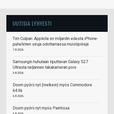
UUTISIA LYHYESTI
Tim Culpan: Applella on miljardin edestä iPhone-
puhelinten siruja odottamassa muistipiirejä
7.8.2026
Samsungin huhutaan tiputtavan Galaxy S27
Ultrasta neljännen takakameran pois
6.8.2026
Doom pyörii nyt (melkein) myös Commodore
64:llä
6.8.2026
Doom pyörii nyt myös Paintissa
6.8.2026