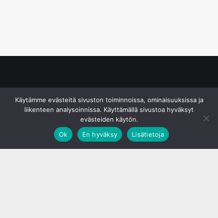
© S&J Media Oy
Käytämme evästeitä sivuston toiminnoissa, ominaisuuksissa ja
liikenteen analysoinnissa. Käyttämällä sivustoa hyväksyt
evästeiden käytön.
Ok
En hyväksy
Lisätietoja
;