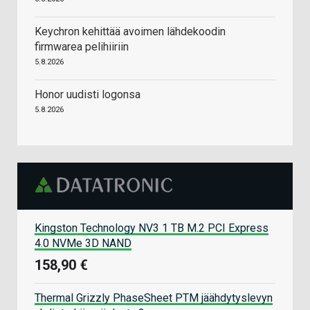
Keychron kehittää avoimen lähdekoodin
firmwarea pelihiiriin
5.8.2026
Honor uudisti logonsa
5.8.2026
Kingston Technology NV3 1 TB M.2 PCI Express
4.0 NVMe 3D NAND
158,90 €
Thermal Grizzly PhaseSheet PTM jäähdytyslevyn