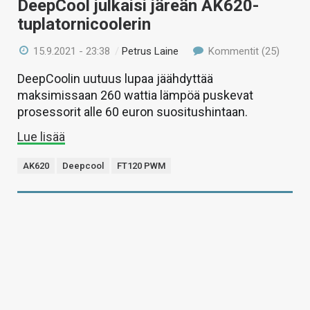
DeepCool julkaisi järeän AK620-
tuplatornicoolerin
15.9.2021 - 23:38
/
Petrus Laine
Kommentit (25)
DeepCoolin uutuus lupaa jäähdyttää
maksimissaan 260 wattia lämpöä puskevat
prosessorit alle 60 euron suositushintaan.
Lue lisää
AK620
Deepcool
FT120 PWM