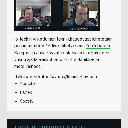
io-techin viikottainen tekniikkapodcast lähetetään
perjantaisin klo 15 live-lähetyksenä
YouTubessa
.
Sampsa ja Juha käyvät keskenään läpi kuluneen
viikon ajalta ajankohtaiset tietotekniikka- ja
mobiiliaiheet.
Jälkikäteen katseltavissa/kuunneltavissa:
Youtube
iTunes
Spotify
TECHBBS UUSIMMAT VIESTIT