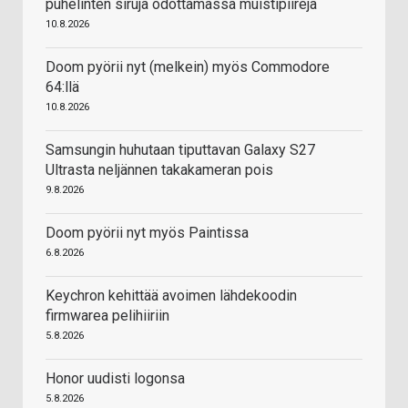
puhelinten siruja odottamassa muistipiirejä
10.8.2026
Doom pyörii nyt (melkein) myös Commodore
64:llä
10.8.2026
Samsungin huhutaan tiputtavan Galaxy S27
Ultrasta neljännen takakameran pois
9.8.2026
Doom pyörii nyt myös Paintissa
6.8.2026
Keychron kehittää avoimen lähdekoodin
firmwarea pelihiiriin
5.8.2026
Honor uudisti logonsa
5.8.2026