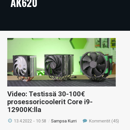
AK620
ARTIKKELIT
VIDEOT
TECHBBS
TIETOA
HINTA.FI
KAUPPA
VAIHDA TEEMA
Video: Testissä 30-100€
prosessoricoolerit Core i9-
12900K:lla
HAKU
13.4.2022 - 10:58
/
Sampsa Kurri
Kommentit (45)