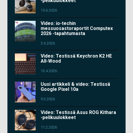
-pelikuulokkeet
15.6.2026
Video: io-techin
messuosastoraportit Computex
2026 -tapahtumasta
3.6.2026
Video: Testissä Keychron K2 HE
All-Wood
13.4.2026
Uusi artikkeli & video: Testissä
Google Pixel 10a
9.3.2026
Video: Testissä Asus ROG Kithara
-pelikuulokkeet
11.2.2026