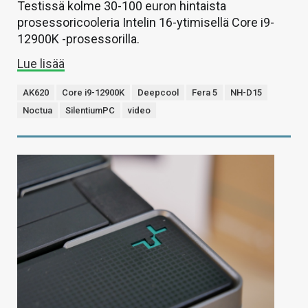
Testissä kolme 30-100 euron hintaista
prosessoricooleria Intelin 16-ytimisellä Core i9-
12900K -prosessorilla.
Lue lisää
AK620
Core i9-12900K
Deepcool
Fera 5
NH-D15
Noctua
SilentiumPC
video