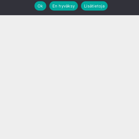
Ok
En hyväksy
Lisätietoja
;