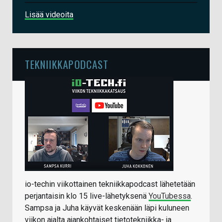
Lisää videoita
TEKNIIKKAPODCAST
io-techin viikottainen tekniikkapodcast lähetetään
perjantaisin klo 15 live-lähetyksenä
YouTubessa
.
Sampsa ja Juha käyvät keskenään läpi kuluneen
viikon ajalta ajankohtaiset tietotekniikka- ja