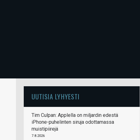
UUTISIA LYHYESTI
Tim Culpan: Applella on miljardin edestä
iPhone-puhelinten siruja odottamassa
muistipiirejä
7.8.2026