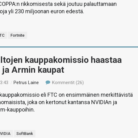
COPPA:n rikkomisesta sekä joutuu palauttamaan
hoja yli 230 miljoonan euron edestä.
TC
Fortnite
ltojen kauppakomissio haastaa
 ja Armin kaupat
23:43
/
Petrus Laine
Kommentit (26)
 kauppakomissio eli FTC on ensimmäinen merkittävistä
omaisista, joka on kertonut kantansa NVIDIAn ja
rm-kauppoihin.
VIDIA
SoftBank