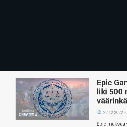
Epic Ga
liki 500
väärinkä
22.12.2022 -
Epic maksaa v