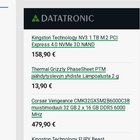
Kingston Technology NV3 1 TB M.2 PCI
Express 4.0 NVMe 3D NAND
158,90 €
Thermal Grizzly PhaseSheet PTM
jäähdytyslevyn yhdiste Lämpöalusta 2 g
13,90 €
Corsair Vengeance CMK32GX5M2B6000C38
muistimoduuli 32 GB 2 x 16 GB DDR5 6000
MHz
479,90 €
Kingston Technology FURY Beast