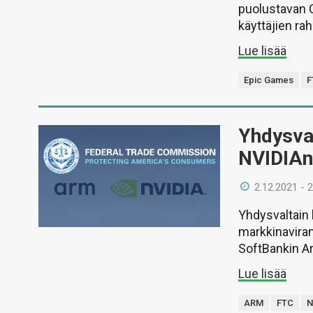
puolustavan 
käyttäjien ra
Lue lisää
Epic Games
F
Yhdysva
NVIDIAn
2.12.2021 - 
Yhdysvaltain
markkinaviran
SoftBankin A
Lue lisää
ARM
FTC
N