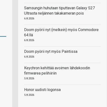
Samsungin huhutaan tiputtavan Galaxy S27
Ultrasta neljännen takakameran pois
6.8.2026
Doom pyörii nyt (melkein) myös Commodore
64:llä
6.8.2026
Doom pyörii nyt myös Paintissa
6.8.2026
Keychron kehittää avoimen lähdekoodin
firmwarea pelihiiriin
5.8.2026
Honor uudisti logonsa
5.8.2026