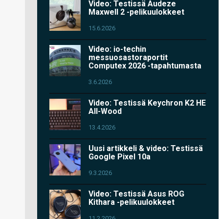
Video: Testissä Audeze
Maxwell 2 -pelikuulokkeet
15.6.2026
Video: io-techin
messuosastoraportit
Computex 2026 -tapahtumasta
3.6.2026
Video: Testissä Keychron K2 HE
All-Wood
13.4.2026
Uusi artikkeli & video: Testissä
Google Pixel 10a
9.3.2026
Video: Testissä Asus ROG
Kithara -pelikuulokkeet
11.2.2026