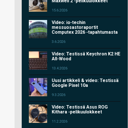
Maxwell 2 -pelikuulokkeet
15.6.2026
Video: io-techin
messuosastoraportit
Computex 2026 -tapahtumasta
3.6.2026
Video: Testissä Keychron K2 HE
All-Wood
13.4.2026
Uusi artikkeli & video: Testissä
Google Pixel 10a
9.3.2026
Video: Testissä Asus ROG
Kithara -pelikuulokkeet
11.2.2026