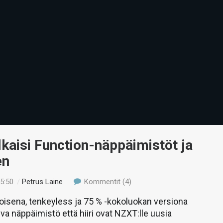
kaisi Function-näppäimistöt ja
en
05:50
/
Petrus Laine
Kommentit (4)
isena, tenkeyless ja 75 % -kokoluokan versiona
eva näppäimistö että hiiri ovat NZXT:lle uusia