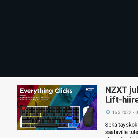
NZXT jul
Lift-hiir
16.3.2022 - 
Sekä täyskoko
saataville tul