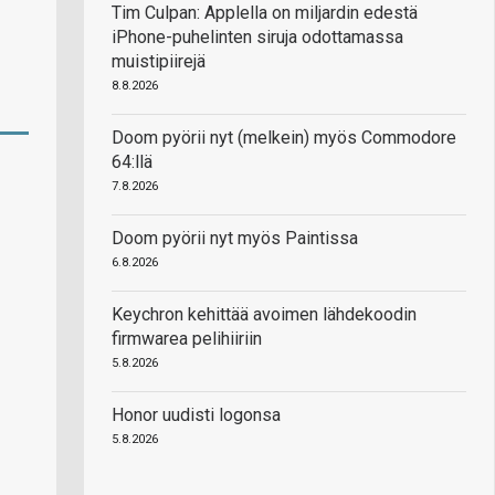
Tim Culpan: Applella on miljardin edestä
iPhone-puhelinten siruja odottamassa
muistipiirejä
8.8.2026
Doom pyörii nyt (melkein) myös Commodore
64:llä
7.8.2026
Doom pyörii nyt myös Paintissa
6.8.2026
Keychron kehittää avoimen lähdekoodin
firmwarea pelihiiriin
5.8.2026
Honor uudisti logonsa
5.8.2026