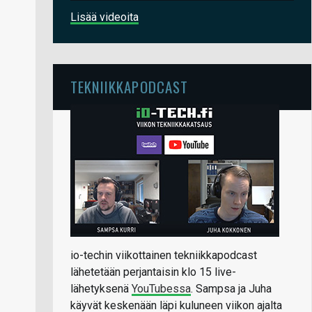
Lisää videoita
TEKNIIKKAPODCAST
io-techin viikottainen tekniikkapodcast
lähetetään perjantaisin klo 15 live-
lähetyksenä
YouTubessa
. Sampsa ja Juha
käyvät keskenään läpi kuluneen viikon ajalta