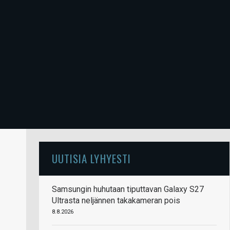
UUTISIA LYHYESTI
Samsungin huhutaan tiputtavan Galaxy S27
Ultrasta neljännen takakameran pois
8.8.2026