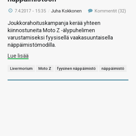
7.4.2017 - 15:35
/
Juha Kokkonen
Kommentit (32)
Joukkorahoituskampanja kerää yhteen
kiinnostuneita Moto Z -älypuhelimen
varustamiseksi fyysisellä vaakasuuntaisella
näppäimistömodilla.
Lue lisää
Livermorium
Moto Z
fyysinen näppäimistö
näppäimistö