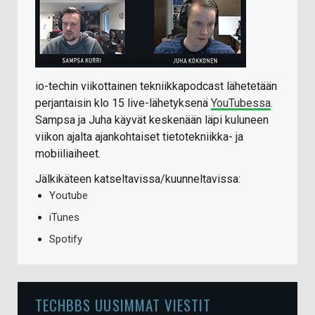
io-techin viikottainen tekniikkapodcast lähetetään
perjantaisin klo 15 live-lähetyksenä
YouTubessa
.
Sampsa ja Juha käyvät keskenään läpi kuluneen
viikon ajalta ajankohtaiset tietotekniikka- ja
mobiiliaiheet.
Jälkikäteen katseltavissa/kuunneltavissa:
Youtube
iTunes
Spotify
TECHBBS UUSIMMAT VIESTIT