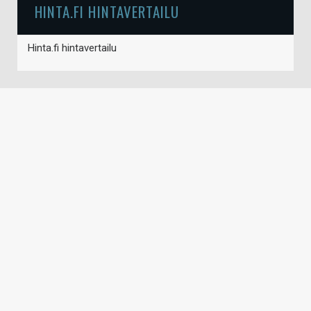
HINTA.FI HINTAVERTAILU
Hinta.fi hintavertailu