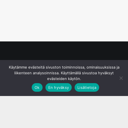
© S&J Media Oy
Käytämme evästeitä sivuston toiminnoissa, ominaisuuksissa ja
liikenteen analysoinnissa. Käyttämällä sivustoa hyväksyt
evästeiden käytön.
Ok
En hyväksy
Lisätietoja
;