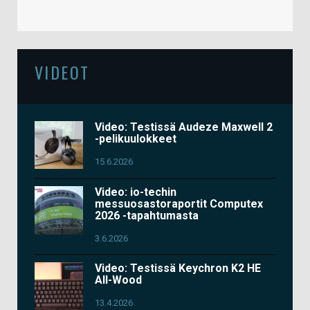
VIDEOT
Video: Testissä Audeze Maxwell 2
-pelikuulokkeet
15.6.2026
Video: io-techin
messuosastoraportit Computex
2026 -tapahtumasta
3.6.2026
Video: Testissä Keychron K2 HE
All-Wood
13.4.2026