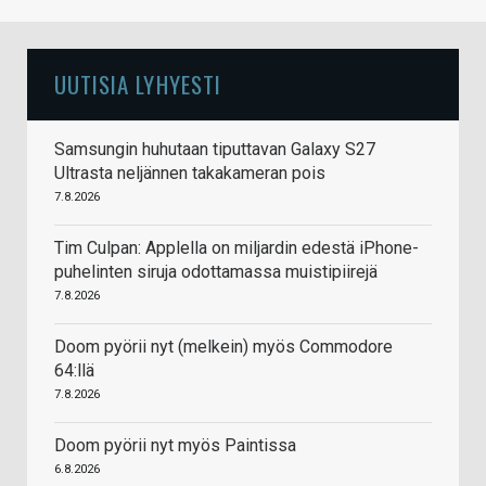
UUTISIA LYHYESTI
Samsungin huhutaan tiputtavan Galaxy S27
Ultrasta neljännen takakameran pois
7.8.2026
Tim Culpan: Applella on miljardin edestä iPhone-
puhelinten siruja odottamassa muistipiirejä
7.8.2026
Doom pyörii nyt (melkein) myös Commodore
64:llä
7.8.2026
Doom pyörii nyt myös Paintissa
6.8.2026