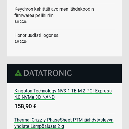
Keychron kehittää avoimen lähdekoodin
firmwarea pelihiiriin
5.8.2026
Honor uudisti logonsa
5.8.2026
Kingston Technology NV3 1 TB M.2 PCI Express
4.0 NVMe 3D NAND
158,90 €
Thermal Grizzly PhaseSheet PTM jäähdytyslevyn
yhdiste Lämpöalusta 2 g