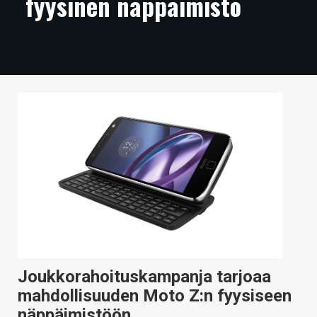
fyysinen näppäimistö
ARTIKKELIT
VIDEOT
TECHBBS
TIETOA
HINTA.FI
KAUPPA
VAIHDA TEEMA
HAKU
Joukkorahoituskampanja tarjoaa
mahdollisuuden Moto Z:n fyysiseen
näppäimistöön