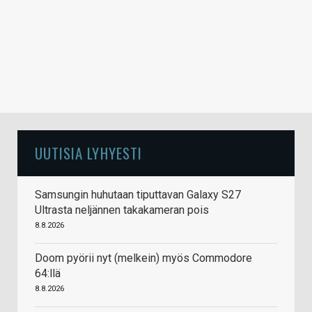
UUTISIA LYHYESTI
Samsungin huhutaan tiputtavan Galaxy S27
Ultrasta neljännen takakameran pois
8.8.2026
Doom pyörii nyt (melkein) myös Commodore
64:llä
8.8.2026