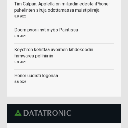
Tim Culpan: Applella on miljardin edestä iPhone-
puhelinten siruja odottamassa muistipiirejä
8.8.2026
Doom pyörii nyt myös Paintissa
6.8.2026
Keychron kehittää avoimen lähdekoodin
firmwarea pelihiiriin
5.8.2026
Honor uudisti logonsa
5.8.2026