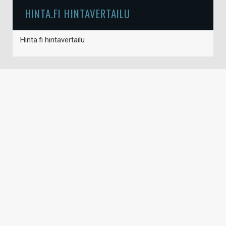
HINTA.FI HINTAVERTAILU
Hinta.fi hintavertailu