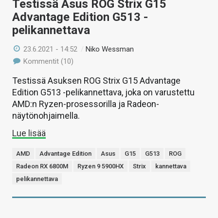
Testissä Asus ROG Strix G15
Advantage Edition G513 -
pelikannettava
23.6.2021 - 14:52
/
Niko Wessman
Kommentit (10)
Testissä Asuksen ROG Strix G15 Advantage
Edition G513 -pelikannettava, joka on varustettu
AMD:n Ryzen-prosessorilla ja Radeon-
näytönohjaimella.
Lue lisää
AMD
Advantage Edition
Asus
G15
G513
ROG
Radeon RX 6800M
Ryzen 9 5900HX
Strix
kannettava
pelikannettava