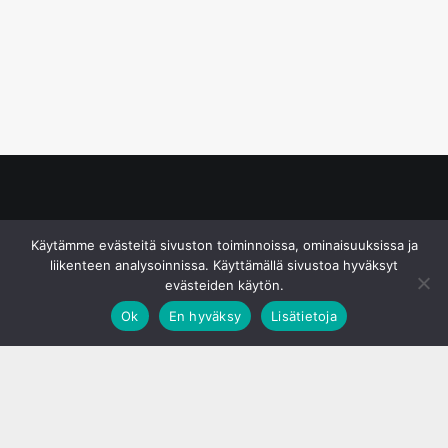
© S&J Media Oy
Käytämme evästeitä sivuston toiminnoissa, ominaisuuksissa ja
liikenteen analysoinnissa. Käyttämällä sivustoa hyväksyt
evästeiden käytön.
Ok
En hyväksy
Lisätietoja
;