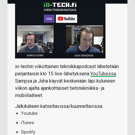
io-techin viikottainen tekniikkapodcast lähetetään
perjantaisin klo 15 live-lähetyksenä
YouTubessa
.
Sampsa ja Juha käyvät keskenään läpi kuluneen
viikon ajalta ajankohtaiset tietotekniikka- ja
mobiiliaiheet.
Jälkikäteen katseltavissa/kuunneltavissa:
Youtube
iTunes
Spotify