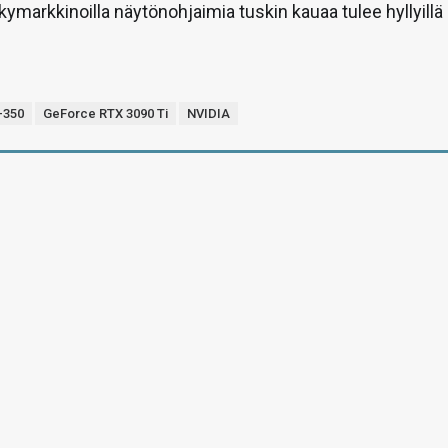
ykymarkkinoilla näytönohjaimia tuskin kauaa tulee hyllyillä
-350
GeForce RTX 3090 Ti
NVIDIA