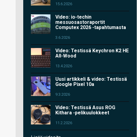
15.6.2026
Video: io-techin
messuosastoraportit
Computex 2026 -tapahtumasta
3.6.2026
Video: Testissä Keychron K2 HE
All-Wood
13.4.2026
Uusi artikkeli & video: Testissä
Google Pixel 10a
9.3.2026
Video: Testissä Asus ROG
Kithara -pelikuulokkeet
11.2.2026