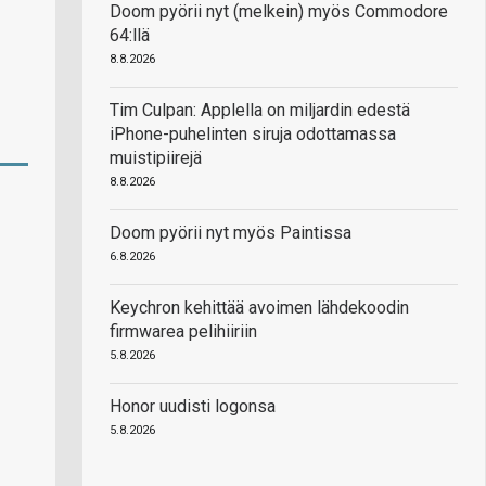
Doom pyörii nyt (melkein) myös Commodore
64:llä
8.8.2026
Tim Culpan: Applella on miljardin edestä
iPhone-puhelinten siruja odottamassa
muistipiirejä
8.8.2026
Doom pyörii nyt myös Paintissa
6.8.2026
Keychron kehittää avoimen lähdekoodin
firmwarea pelihiiriin
5.8.2026
Honor uudisti logonsa
5.8.2026