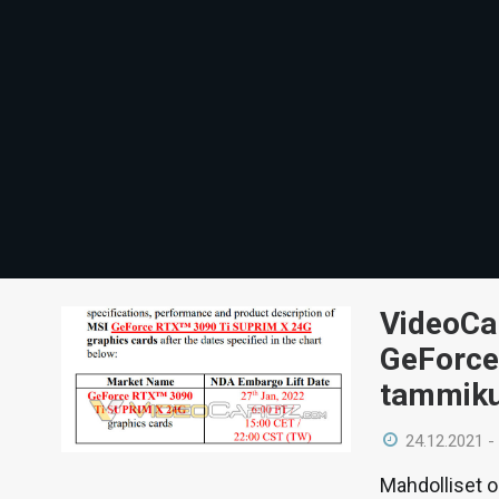
VideoCa
GeForce 
tammiku
24.12.2021 -
Mahdolliset o