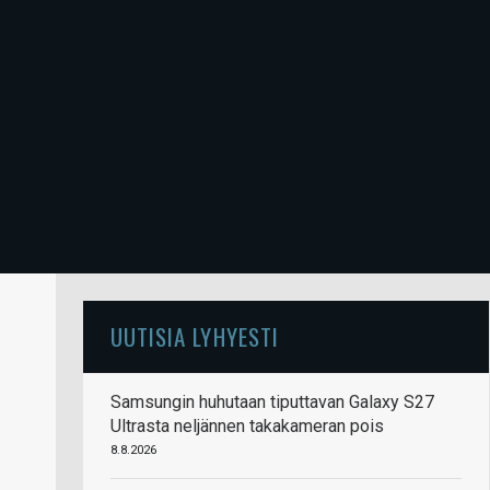
UUTISIA LYHYESTI
Samsungin huhutaan tiputtavan Galaxy S27
Ultrasta neljännen takakameran pois
8.8.2026