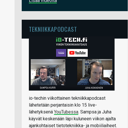
Lisää videoita
TEKNIIKKAPODCAST
io-techin viikottainen tekniikkapodcast
lähetetään perjantaisin klo 15 live-
lähetyksenä
YouTubessa
. Sampsa ja Juha
käyvät keskenään läpi kuluneen viikon ajalta
ajankohtaiset tietotekniikka- ja mobiiliaiheet.