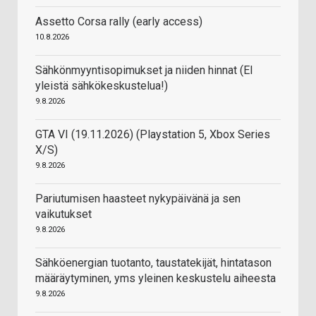
Assetto Corsa rally (early access)
10.8.2026
Sähkönmyyntisopimukset ja niiden hinnat (EI
yleistä sähkökeskustelua!)
9.8.2026
GTA VI (19.11.2026) (Playstation 5, Xbox Series
X/S)
9.8.2026
Pariutumisen haasteet nykypäivänä ja sen
vaikutukset
9.8.2026
Sähköenergian tuotanto, taustatekijät, hintatason
määräytyminen, yms yleinen keskustelu aiheesta
9.8.2026