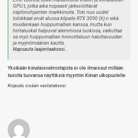
GPU:t, jotka aika nopeasti järkevöittävät
näytönohjainten markkinoita. Toki nuo uudet
tulokkaat eivät alussa kilpaile RTX 3090 (ti):n eikä
muidenkaan huippumallien kanssa, mutta kun
hintaluokat halpuvat alemmissa luokissa, vaikuttaa
se myö huippumallien hinnoitteluun haluttavuuden
ja myyntimäärien kautta.
Napsauta laajentaaksesi…
Yksikään kiinalaisvalmistajista ei ole ilmaissut millään
tasolla tuovansa näyttiksiä myyntiin Kiinan ulkopuolelle.
Kirjaudu sisään vastataksesi