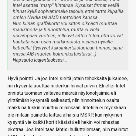
Intel asettaa "msrp" hintansa. Kyseiset firmat vetää
hinnat kyllä sopivammalle tasolle, ettei tartte kilpailla
omien Nvidia tai AMD tuotteiden kanssa…
Nuo kiinan graffakortit voi sitten oikeasti muuttaa
markkinoita ja hinnoittelua, mutta ei vielä
useampaan vuoteen, jolleivat sitten totea, että voivat
haukata ison osan markkinoista, vieläpä hyvällä
katteella! (tyytyvät kaksinkertaistamaan hinnan, siinä
missä AIB muuten kolminkertaistavat…)
Napsauta laajentaaksesi…
Hyvä pointti. Ja jos Intel sieltä jotain tehokkaita julkaisee,
niin kysyntä asettaa niidenkin hinnat pilviin. Eli ellei Intel
onnistu tuomaan valtavaa määrää näytönohjaimia eli
ylittämään kysyntää selkeästi, niin hinnoittelun osalta
markkina tuskin muuttuu mihinkään. Intelillä ei myöskään
ole mitään painetta laittaa alhaisia MSRP, kun nykyinen
kysyntä vie kaikki kortit käsistä eli hekin voi rahastaa
ekstraa. Jos Intel taas lähtisi hulluttelemaan, niin mainitut