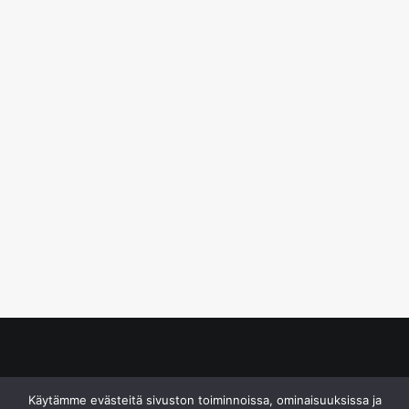
© S&J Media Oy
Käytämme evästeitä sivuston toiminnoissa, ominaisuuksissa ja