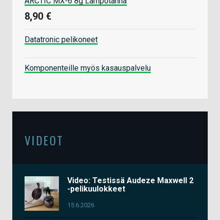
ARCTIC MX-6 8g Lämpötahna
8,90 €
Datatronic pelikoneet
Komponenteille myös kasauspalvelu
VIDEOT
Video: Testissä Audeze Maxwell 2
-pelikuulokkeet
15.6.2026