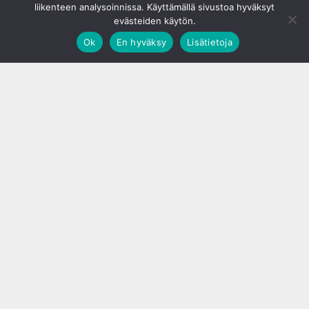
liikenteen analysoinnissa. Käyttämällä sivustoa hyväksyt
evästeiden käytön.
Ok
En hyväksy
Lisätietoja
;