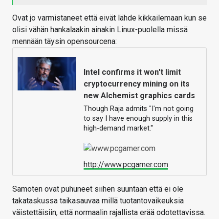
Ovat jo varmistaneet että eivät lähde kikkailemaan kun se
olisi vähän hankalaakin ainakin Linux-puolella missä
mennään täysin opensourcena:
Intel confirms it won't limit
cryptocurrency mining on its
new Alchemist graphics cards
Though Raja admits "I'm not going
to say I have enough supply in this
high-demand market."
http://www.pcgamer.com
Samoten ovat puhuneet siihen suuntaan että ei ole
takataskussa taikasauvaa millä tuotantovaikeuksia
väistettäisiin, että normaalin rajallista erää odotettavissa.