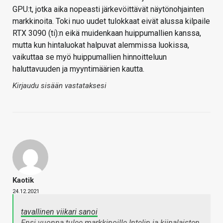
GPU:t, jotka aika nopeasti järkevöittävät näytönohjainten
markkinoita. Toki nuo uudet tulokkaat eivät alussa kilpaile
RTX 3090 (ti):n eikä muidenkaan huippumallien kanssa,
mutta kun hintaluokat halpuvat alemmissa luokissa,
vaikuttaa se myö huippumallien hinnoitteluun
haluttavuuden ja myyntimäärien kautta.
Kirjaudu sisään vastataksesi
Kaotik
24.12.2021
tavallinen viikari sanoi
Ensi vuonna tulee markkinoille Intelin ja kiinalaisten