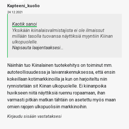
Kapteeni_kuolio
24.12.2021
Kaotik sanoi
Yksikään kiinalaisvalmistajista ei ole ilmaissut
millään tasolla tuovansa näyttiksiä myyntiin Kiinan
ulkopuolelle.
Napsauta laajentaaksesi…
Näinhän tuo Kiinalainen tuotekehitys on toiminut mm.
autoteollisuudessa ja laivanrakennuksessa, että ensin
kokeillaan kotimarkkinoilla ja kun on harjoiteltu niin
rynnistetään sit Kiinan ulkopuolelle. Ei kiinanpoika
huvikseen niitä näyttiksiä ruennu ropaamaan, ihan
varmasti pitkän matkan tähtäin on asetettu myös maan
omien rajojen ulkopuolisiin markkinoihin.
Kirjaudu sisään vastataksesi