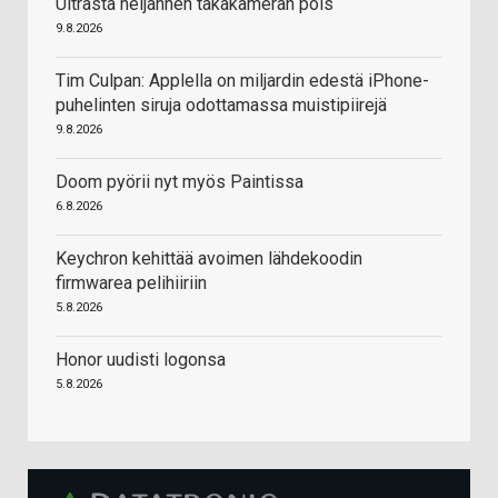
Ultrasta neljännen takakameran pois
9.8.2026
Tim Culpan: Applella on miljardin edestä iPhone-
puhelinten siruja odottamassa muistipiirejä
9.8.2026
Doom pyörii nyt myös Paintissa
6.8.2026
Keychron kehittää avoimen lähdekoodin
firmwarea pelihiiriin
5.8.2026
Honor uudisti logonsa
5.8.2026