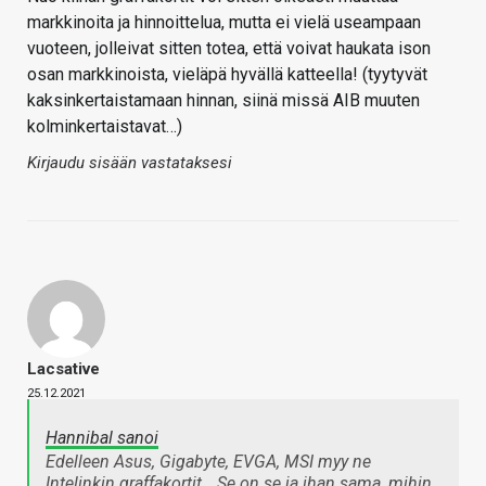
markkinoita ja hinnoittelua, mutta ei vielä useampaan
vuoteen, jolleivat sitten totea, että voivat haukata ison
osan markkinoista, vieläpä hyvällä katteella! (tyytyvät
kaksinkertaistamaan hinnan, siinä missä AIB muuten
kolminkertaistavat…)
Kirjaudu sisään vastataksesi
Lacsative
25.12.2021
Hannibal sanoi
Edelleen Asus, Gigabyte, EVGA, MSI myy ne
Intelinkin graffakortit… Se on se ja ihan sama, mihin