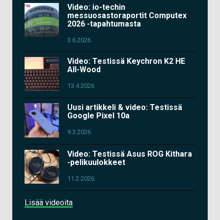
Video: io-techin
messuosastoraportit Computex
2026 -tapahtumasta
3.6.2026
Video: Testissä Keychron K2 HE
All-Wood
13.4.2026
Uusi artikkeli & video: Testissä
Google Pixel 10a
9.3.2026
Video: Testissä Asus ROG Kithara
-pelikuulokkeet
11.2.2026
Lisää videoita