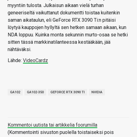
myyntiin tulosta. Julkaisun aikaan vielä turhan
geneeriseltä vaikuttanut dokumentti toistaa kuitenkin
saman aikataulun, eli GeForce RTX 3090 Ti:n pitäisi
löytyä kauppojen hyllyltä sen hetken samaan aikaan, kun
NDA loppuu. Kuinka monta sekunnin murto-osaa se hetki
sitten tässä markkinatilanteessa kestääkään, jää
nähtäväksi.
Lähde:
VideoCardz
GA102
GA102-350
GEFORCE RTX 3090 TI
NVIDIA
Kommentoi uutista tai artikkelia foorumilla
(Kommentointi sivuston puolella toistaiseksi pois