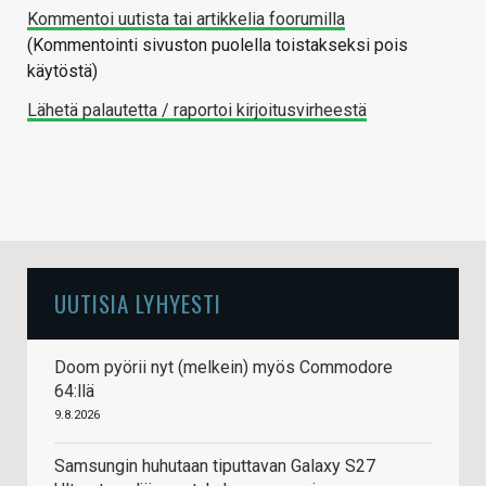
Kommentoi uutista tai artikkelia foorumilla
(Kommentointi sivuston puolella toistakseksi pois
käytöstä)
Lähetä palautetta / raportoi kirjoitusvirheestä
UUTISIA LYHYESTI
Doom pyörii nyt (melkein) myös Commodore
64:llä
9.8.2026
Samsungin huhutaan tiputtavan Galaxy S27