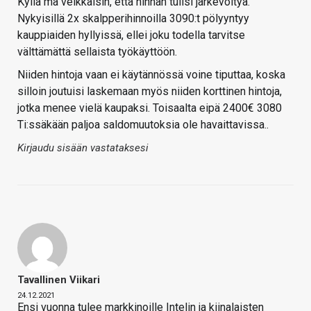
Kyllä mä veikkaisin, että hinnan tulisi järkevöityä.
Nykyisillä 2x skalpperihinnoilla 3090:t pölyyntyy
kauppiaiden hyllyissä, ellei joku todella tarvitse
välttämättä sellaista työkäyttöön.
Niiden hintoja vaan ei käytännössä voine tiputtaa, koska
silloin joutuisi laskemaan myös niiden korttinen hintoja,
jotka menee vielä kaupaksi. Toisaalta eipä 2400€ 3080
Ti:ssäkään paljoa saldomuutoksia ole havaittavissa..
Kirjaudu sisään vastataksesi
Tavallinen Viikari
24.12.2021
Ensi vuonna tulee markkinoille Intelin ja kiinalaisten