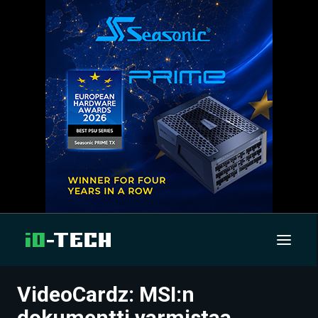
VideoCardz: MSI:n
UUTISET
dokumentti varmistaa