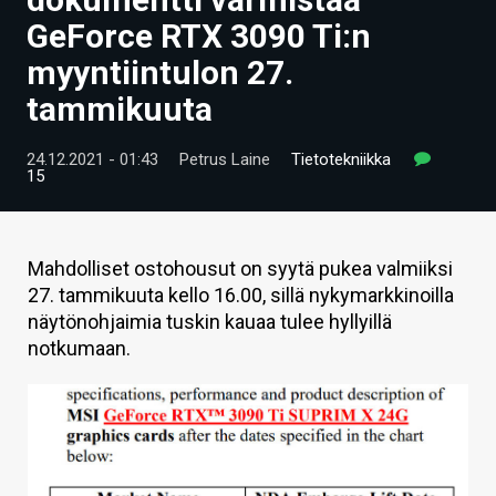
ARTIKKELIT
GeForce RTX 3090 Ti:n
myyntiintulon 27.
VIDEOT
tammikuuta
TECHBBS
24.12.2021 - 01:43
Petrus Laine
Tietotekniikka
TIETOA
15
HINTA.FI
KAUPPA
Mahdolliset ostohousut on syytä pukea valmiiksi
27. tammikuuta kello 16.00, sillä nykymarkkinoilla
VAIHDA TEEMA
näytönohjaimia tuskin kauaa tulee hyllyillä
notkumaan.
HAKU