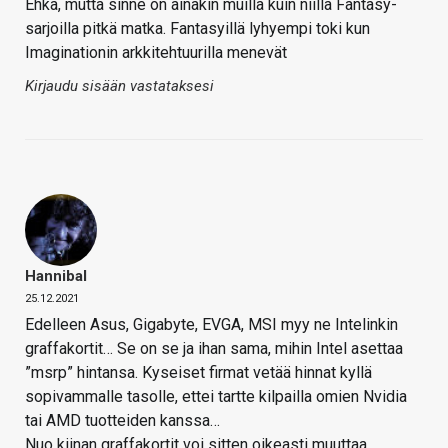
Ehkä, mutta sinne on ainakin muilla kuin niillä Fantasy-
sarjoilla pitkä matka. Fantasyillä lyhyempi toki kun
Imaginationin arkkitehtuurilla menevät
Kirjaudu sisään vastataksesi
Hannibal
25.12.2021
Edelleen Asus, Gigabyte, EVGA, MSI myy ne Intelinkin
graffakortit… Se on se ja ihan sama, mihin Intel asettaa
”msrp” hintansa. Kyseiset firmat vetää hinnat kyllä
sopivammalle tasolle, ettei tartte kilpailla omien Nvidia
tai AMD tuotteiden kanssa…
Nuo kiinan graffakortit voi sitten oikeasti muuttaa