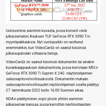
Uutisoimme aiemmin kuvasta, jossa komeili vielä
julkaisematon Asuksen TUF GeForce RTX 3090 Ti:n
myyntipakkauksia. Nyt vuotopurkki on raottunut
enemmänkin, kun VideoCardz on saanut käsiinsä
julkaisupäivään viittaavia tietoja.
VideoCardz on saanut käsiinsä dokumentin tai ainakin
kuvankaappauksen dokumentista, jossa kerrotaan MSI:n
GeForce RTX 3090 Ti Suprim X 24G -näytönohjaimen
salassapitovelvollisuuksista. Dokumentin mukaan
salassapitovelvollisuudet näytönohjaimen osalta päättyy
27. tammikuuta 2022 kello 16.00 Suomen aikaa.
NDA:n päättyminen sopii yksiin yhtiön aiemmin
julkaiseman kanssa, jossa kerrottiin näytönohjainten