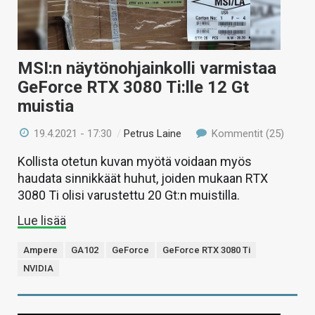
MSI:n näytönohjainkolli varmistaa
GeForce RTX 3080 Ti:lle 12 Gt
muistia
19.4.2021 - 17:30
/
Petrus Laine
Kommentit (25)
Kollista otetun kuvan myötä voidaan myös
haudata sinnikkäät huhut, joiden mukaan RTX
3080 Ti olisi varustettu 20 Gt:n muistilla.
Lue lisää
Ampere
GA102
GeForce
GeForce RTX 3080 Ti
NVIDIA