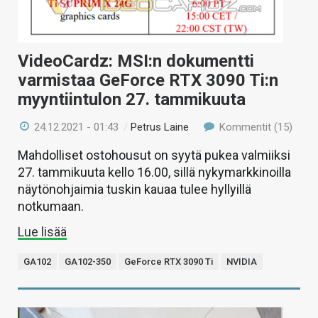
VideoCardz: MSI:n dokumentti
varmistaa GeForce RTX 3090 Ti:n
myyntiintulon 27. tammikuuta
24.12.2021 - 01:43
/
Petrus Laine
Kommentit (15)
Mahdolliset ostohousut on syytä pukea valmiiksi
27. tammikuuta kello 16.00, sillä nykymarkkinoilla
näytönohjaimia tuskin kauaa tulee hyllyillä
notkumaan.
Lue lisää
GA102
GA102-350
GeForce RTX 3090 Ti
NVIDIA