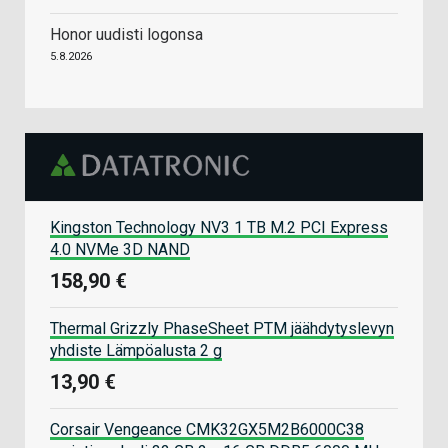
Honor uudisti logonsa
5.8.2026
Kingston Technology NV3 1 TB M.2 PCI Express
4.0 NVMe 3D NAND
158,90 €
Thermal Grizzly PhaseSheet PTM jäähdytyslevyn
yhdiste Lämpöalusta 2 g
13,90 €
Corsair Vengeance CMK32GX5M2B6000C38