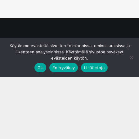
© S&J Media Oy
Käytämme evästeitä sivuston toiminnoissa, ominaisuuksissa ja
liikenteen analysoinnissa. Käyttämällä sivustoa hyväksyt
evästeiden käytön.
Ok
En hyväksy
Lisätietoja
;