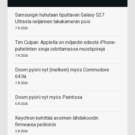
Samsungin huhutaan tiputtavan Galaxy S27
Ultrasta neljännen takakameran pois
7.8.2026
Tim Culpan: Applella on miljardin edestä iPhone-
puhelinten siruja odottamassa muistipiirejä
7.8.2026
Doom pyörii nyt (melkein) myös Commodore
64:llä
7.8.2026
Doom pyörii nyt myös Paintissa
6.8.2026
Keychron kehittää avoimen lähdekoodin
firmwarea pelihiiriin
5.8.2026