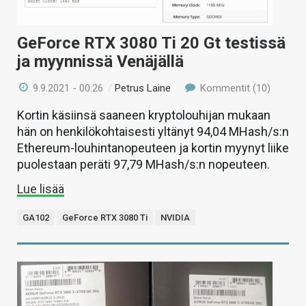
GeForce RTX 3080 Ti 20 Gt testissä
ja myynnissä Venäjällä
9.9.2021 - 00:26
/
Petrus Laine
Kommentit (10)
Kortin käsiinsä saaneen kryptolouhijan mukaan
hän on henkilökohtaisesti yltänyt 94,04 MHash/s:n
Ethereum-louhintanopeuteen ja kortin myynyt liike
puolestaan peräti 97,79 MHash/s:n nopeuteen.
Lue lisää
GA102
GeForce RTX 3080 Ti
NVIDIA