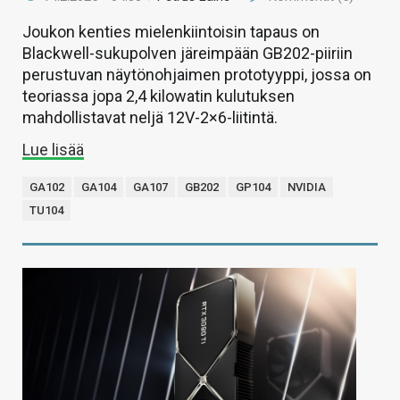
Joukon kenties mielenkiintoisin tapaus on
Blackwell-sukupolven järeimpään GB202-piiriin
perustuvan näytönohjaimen prototyyppi, jossa on
teoriassa jopa 2,4 kilowatin kulutuksen
mahdollistavat neljä 12V-2×6-liitintä.
Lue lisää
GA102
GA104
GA107
GB202
GP104
NVIDIA
TU104