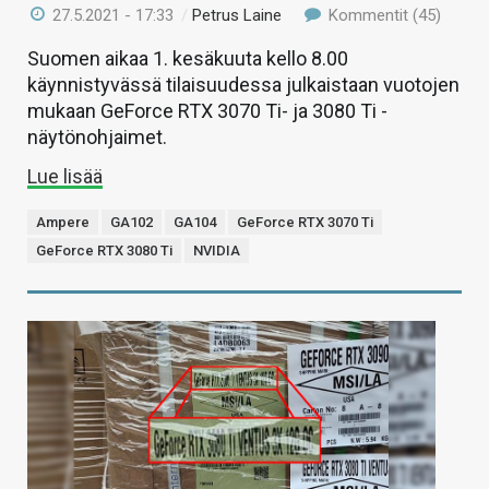
27.5.2021 - 17:33
/
Petrus Laine
Kommentit (45)
Suomen aikaa 1. kesäkuuta kello 8.00
käynnistyvässä tilaisuudessa julkaistaan vuotojen
mukaan GeForce RTX 3070 Ti- ja 3080 Ti -
näytönohjaimet.
Lue lisää
Ampere
GA102
GA104
GeForce RTX 3070 Ti
GeForce RTX 3080 Ti
NVIDIA