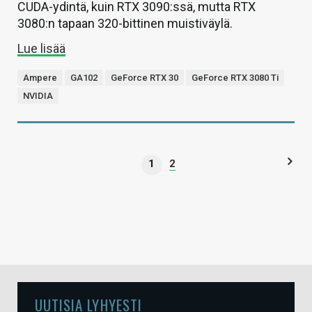
CUDA-ydintä, kuin RTX 3090:ssä, mutta RTX
3080:n tapaan 320-bittinen muistiväylä.
Lue lisää
Ampere
GA102
GeForce RTX 30
GeForce RTX 3080 Ti
NVIDIA
1
2
UUTISIA LYHYESTI