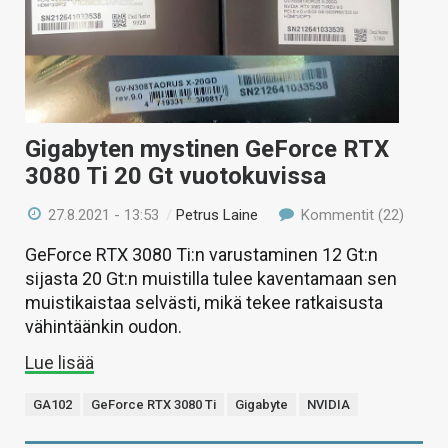
Gigabyten mystinen GeForce RTX
3080 Ti 20 Gt vuotokuvissa
27.8.2021 - 13:53
/
Petrus Laine
Kommentit (22)
GeForce RTX 3080 Ti:n varustaminen 12 Gt:n
sijasta 20 Gt:n muistilla tulee kaventamaan sen
muistikaistaa selvästi, mikä tekee ratkaisusta
vähintäänkin oudon.
Lue lisää
GA102
GeForce RTX 3080 Ti
Gigabyte
NVIDIA