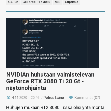
GA102
GeForce RTX 3080
MSI
Suprim X
NVIDIAn huhutaan valmistelevan
GeForce RTX 3080 Ti 20 Gt -
näytönohjainta
4.11.2020 - 20:46
/
Petrus Laine
Kommentit (37)
Huhujen mukaan RTX 3080 Ti:ssä olisi yhtä monta