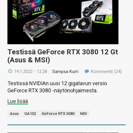
Testissä GeForce RTX 3080 12 Gt
(Asus & MSI)
19.1.2022 - 12:28
/
Sampsa Kurri
Kommentit (24)
Testissä NVIDIAn uusi 12 gigatavun versio
GeForce RTX 3080 -näytönohjaimesta.
Lue lisää
Asus
GA102
GeForce RTX 3080
MSI