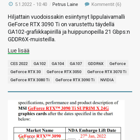
5.1.2022 - 10:40
/
Petrus Laine
Kommentit (6)
Hiljattain vuodoissakin esiintynyt lippulaivamalli
GeForce RTX 3090 Ti on varustettu täydellä
GA102-grafiikkapiirillä ja huippunopeilla 21 Gbps:n
GDDR6X-muisteilla.
Lue lisää
CES 2022
GA102
GA104
GA107
GDDR6X
GeForce
GeForce RTX 30
GeForce RTX 3050
GeForce RTX 3070 Ti
GeForce RTX 3080 Ti
GeForce RTX 3090 Ti
NVIDIA