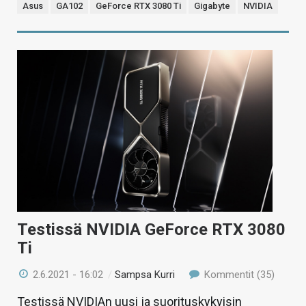
Asus
GA102
GeForce RTX 3080 Ti
Gigabyte
NVIDIA
Testissä NVIDIA GeForce RTX 3080
Ti
2.6.2021 - 16:02
/
Sampsa Kurri
Kommentit (35)
Testissä NVIDIAn uusi ja suorituskykyisin