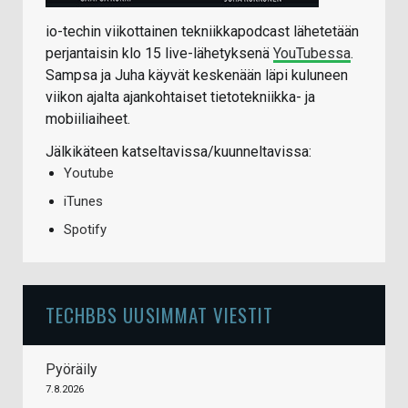
io-techin viikottainen tekniikkapodcast lähetetään
perjantaisin klo 15 live-lähetyksenä
YouTubessa
.
Sampsa ja Juha käyvät keskenään läpi kuluneen
viikon ajalta ajankohtaiset tietotekniikka- ja
mobiiliaiheet.
Jälkikäteen katseltavissa/kuunneltavissa:
Youtube
iTunes
Spotify
TECHBBS UUSIMMAT VIESTIT
Pyöräily
7.8.2026