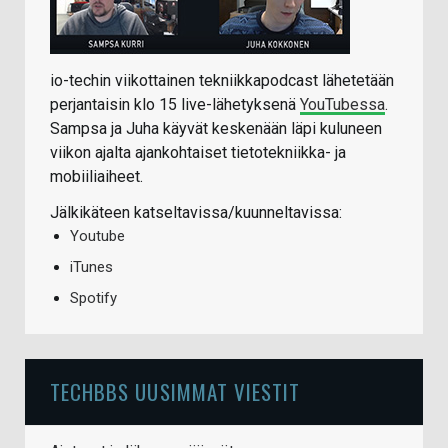
io-techin viikottainen tekniikkapodcast lähetetään
perjantaisin klo 15 live-lähetyksenä
YouTubessa
.
Sampsa ja Juha käyvät keskenään läpi kuluneen
viikon ajalta ajankohtaiset tietotekniikka- ja
mobiiliaiheet.
Jälkikäteen katseltavissa/kuunneltavissa:
Youtube
iTunes
Spotify
TECHBBS UUSIMMAT VIESTIT