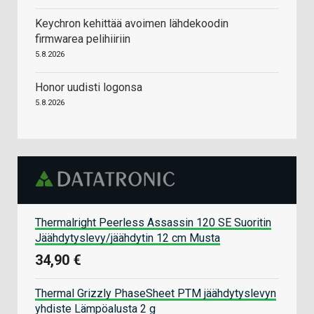
Keychron kehittää avoimen lähdekoodin
firmwarea pelihiiriin
5.8.2026
Honor uudisti logonsa
5.8.2026
Thermalright Peerless Assassin 120 SE Suoritin
Jäähdytyslevy/jäähdytin 12 cm Musta
34,90 €
Thermal Grizzly PhaseSheet PTM jäähdytyslevyn
yhdiste Lämpöalusta 2 g