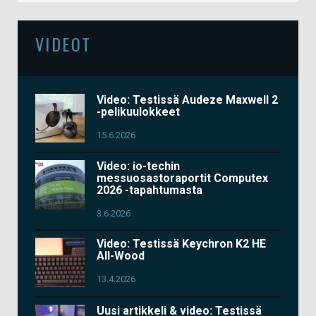
VIDEOT
Video: Testissä Audeze Maxwell 2
-pelikuulokkeet
15.6.2026
Video: io-techin
messuosastoraportit Computex
2026 -tapahtumasta
3.6.2026
Video: Testissä Keychron K2 HE
All-Wood
13.4.2026
Uusi artikkeli & video: Testissä