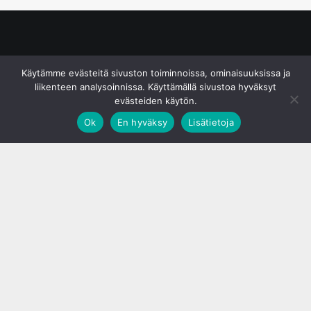
© S&J Media Oy
Käytämme evästeitä sivuston toiminnoissa, ominaisuuksissa ja
liikenteen analysoinnissa. Käyttämällä sivustoa hyväksyt
evästeiden käytön.
Ok
En hyväksy
Lisätietoja
;