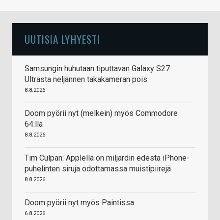
UUTISIA LYHYESTI
Samsungin huhutaan tiputtavan Galaxy S27
Ultrasta neljännen takakameran pois
8.8.2026
Doom pyörii nyt (melkein) myös Commodore
64:llä
8.8.2026
Tim Culpan: Applella on miljardin edestä iPhone-
puhelinten siruja odottamassa muistipiirejä
8.8.2026
Doom pyörii nyt myös Paintissa
6.8.2026