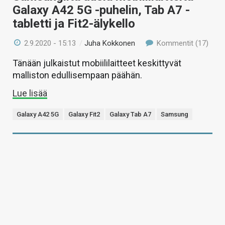
Galaxy A42 5G -puhelin, Tab A7 -
tabletti ja Fit2-älykello
2.9.2020 - 15:13
/
Juha Kokkonen
Kommentit (17)
Tänään julkaistut mobiililaitteet keskittyvät
malliston edullisempaan päähän.
Lue lisää
Galaxy A42 5G
Galaxy Fit2
Galaxy Tab A7
Samsung