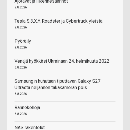
Ajotavat ja liikennesäännöt
9.8.2026
Tesla S,3,X,Y, Roadster ja Cybertruck yleistä
9.8.2026
Pyöräily
9.8.2026
Venäjä hyökkäsi Ukrainaan 24. helmikuuta 2022
8.8.2026
Samsungin huhutaan tiputtavan Galaxy S27
Ultrasta neljännen takakameran pois
8.8.2026
Rannekelloja
8.8.2026
NAS rakentelut