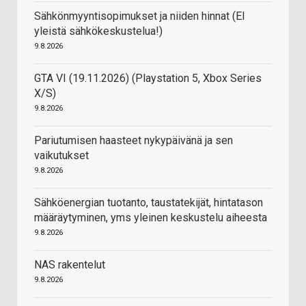
Sähkönmyyntisopimukset ja niiden hinnat (EI
yleistä sähkökeskustelua!)
9.8.2026
GTA VI (19.11.2026) (Playstation 5, Xbox Series
X/S)
9.8.2026
Pariutumisen haasteet nykypäivänä ja sen
vaikutukset
9.8.2026
Sähköenergian tuotanto, taustatekijät, hintatason
määräytyminen, yms yleinen keskustelu aiheesta
9.8.2026
NAS rakentelut
9.8.2026