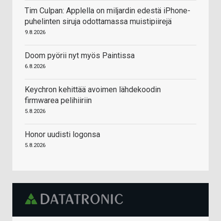
Tim Culpan: Applella on miljardin edestä iPhone-
puhelinten siruja odottamassa muistipiirejä
9.8.2026
Doom pyörii nyt myös Paintissa
6.8.2026
Keychron kehittää avoimen lähdekoodin
firmwarea pelihiiriin
5.8.2026
Honor uudisti logonsa
5.8.2026