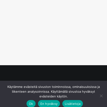
© S&J Media Oy
Käytämme evästeitä sivuston toiminnoissa, ominaisuuksissa ja
liikenteen analysoinnissa. Käyttämällä sivustoa hyväksyt
evästeiden käytön.
Ok
En hyväksy
Lisätietoja