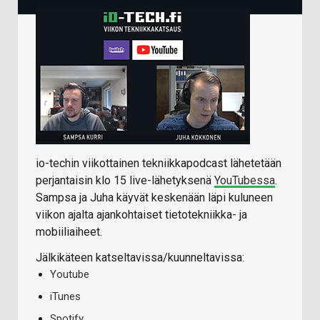
io-techin viikottainen tekniikkapodcast lähetetään
perjantaisin klo 15 live-lähetyksenä
YouTubessa
.
Sampsa ja Juha käyvät keskenään läpi kuluneen
viikon ajalta ajankohtaiset tietotekniikka- ja
mobiiliaiheet.
Jälkikäteen katseltavissa/kuunneltavissa:
Youtube
iTunes
Spotify