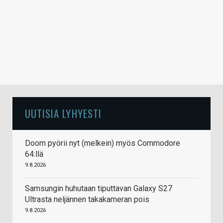
UUTISIA LYHYESTI
Doom pyörii nyt (melkein) myös Commodore
64:llä
9.8.2026
Samsungin huhutaan tiputtavan Galaxy S27
Ultrasta neljännen takakameran pois
9.8.2026