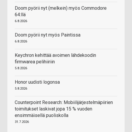
Doom pyörii nyt (melkein) myös Commodore
64:llä
6.8.2026
Doom pyörii nyt myös Paintissa
6.8.2026
Keychron kehittää avoimen lähdekoodin
firmwarea pelihiiriin
5.8.2026
Honor uudisti logonsa
5.8.2026
Counterpoint Research: Mobiilijärjestelmäpiirien
toimitukset laskivat jopa 15 % vuoden
ensimmäisellä puoliskolla
31.7.2026