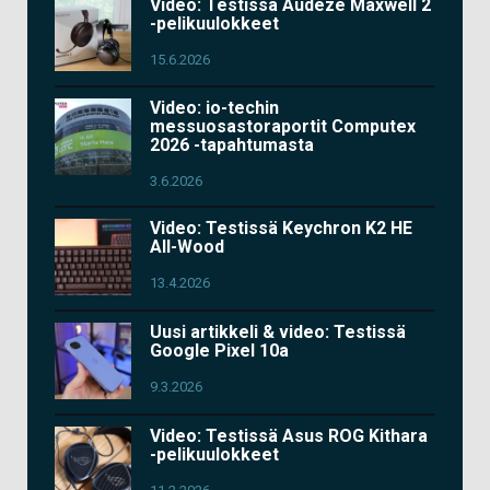
Video: Testissä Audeze Maxwell 2
-pelikuulokkeet
15.6.2026
Video: io-techin
messuosastoraportit Computex
2026 -tapahtumasta
3.6.2026
Video: Testissä Keychron K2 HE
All-Wood
13.4.2026
Uusi artikkeli & video: Testissä
Google Pixel 10a
9.3.2026
Video: Testissä Asus ROG Kithara
-pelikuulokkeet