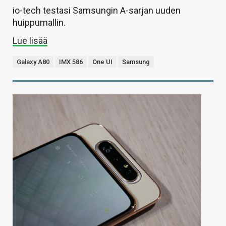
io-tech testasi Samsungin A-sarjan uuden
huippumallin.
Lue lisää
Galaxy A80
IMX 586
One UI
Samsung