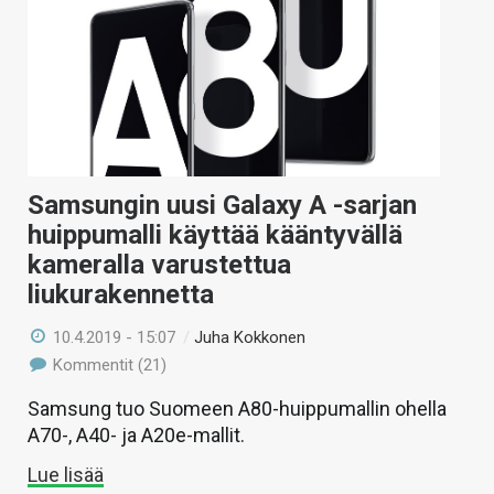
Samsungin uusi Galaxy A -sarjan
huippumalli käyttää kääntyvällä
kameralla varustettua
liukurakennetta
10.4.2019 - 15:07
/
Juha Kokkonen
Kommentit (21)
Samsung tuo Suomeen A80-huippumallin ohella
A70-, A40- ja A20e-mallit.
Lue lisää