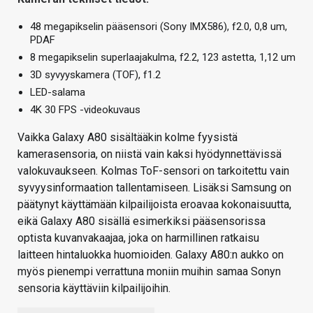
48 megapikselin pääsensori (Sony IMX586), f2.0, 0,8 um,
PDAF
8 megapikselin superlaajakulma, f2.2, 123 astetta, 1,12 um
3D syvyyskamera (TOF), f1.2
LED-salama
4K 30 FPS -videokuvaus
Vaikka Galaxy A80 sisältääkin kolme fyysistä
kamerasensoria, on niistä vain kaksi hyödynnettävissä
valokuvaukseen. Kolmas ToF-sensori on tarkoitettu vain
syvyysinformaation tallentamiseen. Lisäksi Samsung on
päätynyt käyttämään kilpailijoista eroavaa kokonaisuutta,
eikä Galaxy A80 sisällä esimerkiksi pääsensorissa
optista kuvanvakaajaa, joka on harmillinen ratkaisu
laitteen hintaluokka huomioiden. Galaxy A80:n aukko on
myös pienempi verrattuna moniin muihin samaa Sonyn
sensoria käyttäviin kilpailijoihin.