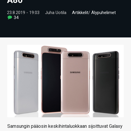
ARTIKKELIT
23.8.2019 - 19:03
Juha Uotila
Artikkelit
/
Älypuhelimet
34
VIDEOT
TECHBBS
TIETOA
HINTA.FI
KAUPPA
VAIHDA TEEMA
HAKU
Samsungin pääosin keskihintaluokkaan sijoittuvat Galaxy