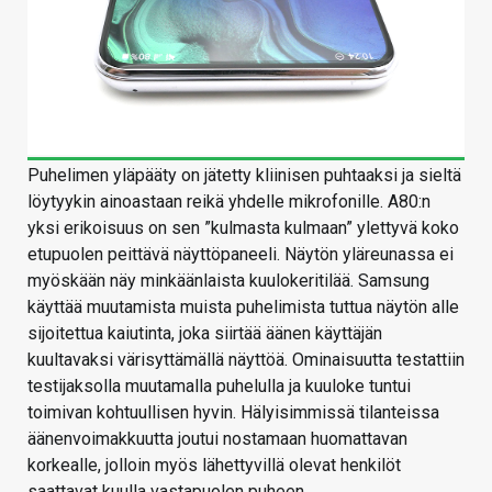
Puhelimen yläpääty on jätetty kliinisen puhtaaksi ja sieltä
löytyykin ainoastaan reikä yhdelle mikrofonille. A80:n
yksi erikoisuus on sen ”kulmasta kulmaan” ylettyvä koko
etupuolen peittävä näyttöpaneeli. Näytön yläreunassa ei
myöskään näy minkäänlaista kuulokeritilää. Samsung
käyttää muutamista muista puhelimista tuttua näytön alle
sijoitettua kaiutinta, joka siirtää äänen käyttäjän
kuultavaksi värisyttämällä näyttöä. Ominaisuutta testattiin
testijaksolla muutamalla puhelulla ja kuuloke tuntui
toimivan kohtuullisen hyvin. Hälyisimmissä tilanteissa
äänenvoimakkuutta joutui nostamaan huomattavan
korkealle, jolloin myös lähettyvillä olevat henkilöt
saattavat kuulla vastapuolen puheen.