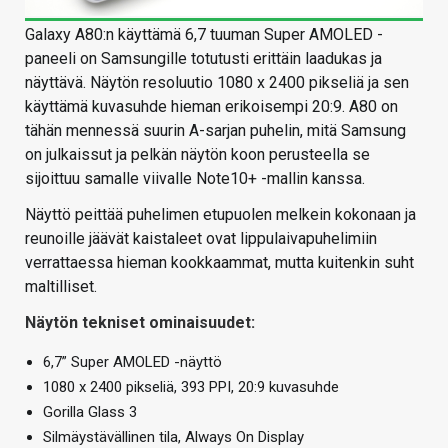
Galaxy A80:n käyttämä 6,7 tuuman Super AMOLED -
paneeli on Samsungille totutusti erittäin laadukas ja
näyttävä. Näytön resoluutio 1080 x 2400 pikseliä ja sen
käyttämä kuvasuhde hieman erikoisempi 20:9. A80 on
tähän mennessä suurin A-sarjan puhelin, mitä Samsung
on julkaissut ja pelkän näytön koon perusteella se
sijoittuu samalle viivalle Note10+ -mallin kanssa.
Näyttö peittää puhelimen etupuolen melkein kokonaan ja
reunoille jäävät kaistaleet ovat lippulaivapuhelimiin
verrattaessa hieman kookkaammat, mutta kuitenkin suht
maltilliset.
Näytön tekniset ominaisuudet:
6,7” Super AMOLED -näyttö
1080 x 2400 pikseliä, 393 PPI, 20:9 kuvasuhde
Gorilla Glass 3
Silmäystävällinen tila, Always On Display