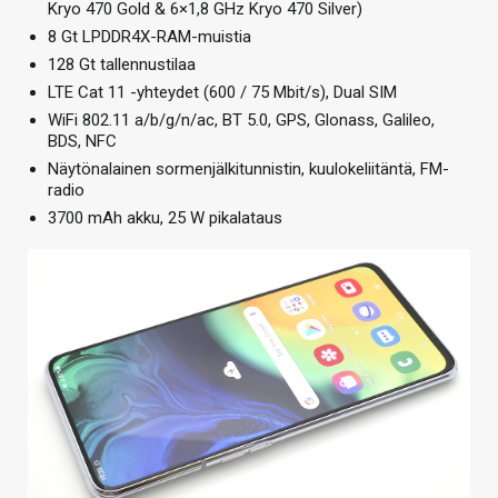
Kryo 470 Gold & 6×1,8 GHz Kryo 470 Silver)
8 Gt LPDDR4X-RAM-muistia
128 Gt tallennustilaa
LTE Cat 11 -yhteydet (600 / 75 Mbit/s), Dual SIM
WiFi 802.11 a/b/g/n/ac, BT 5.0, GPS, Glonass, Galileo,
BDS, NFC
Näytönalainen sormenjälkitunnistin, kuulokeliitäntä, FM-
radio
3700 mAh akku, 25 W pikalataus