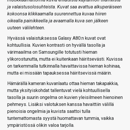
ja valaistusolosuhteista. Kuvat saa avattua alkuperäiseen
kokoonsa klikkaamalla suurennettua kuvaa hiiren
oikealla painikkeella ja avaamalla kuva sen jälkeen
uuteen välilehteen.
Hyvässä valaistuksessa Galaxy A80:n kuvat ovat
kohtuullisia. Kuvien kontrasti on hyvällä tasolla ja
värimaailma on Samsungille totutusti hieman
ylikorostunutta, mutta ei kuitenkaan häiritsevästi. Kuvissa
on tarkemmalla tutkinnalla havaittavissa hieman kohinaa,
mutta ei missään tapauksessa häiritsevissä määrin.
Hämärällä kameran kuvanlaatu ottaa hieman takapakkia,
mutta yksityiskohdat tallentuvat vielä kohtuullisella
tasolla ja suurin ongelma on kuvien yleisilmeen hienoinen
pehmeys. Lisäksi valotuksen kanssa havaittiin välillä
pienoisia ongelmia ja kuvista saattoi tulla
tuntemattomasta syystä huomattavan tummia, vaikka
ympäristössä olikin valoa tarjolla.