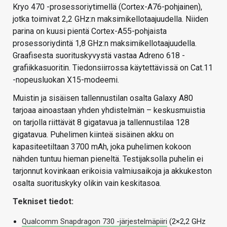
Kryo 470 -prosessoriytimellä (Cortex-A76-pohjainen),
jotka toimivat 2,2 GHz:n maksimikellotaajuudella. Niiden
parina on kuusi pientä Cortex-A55-pohjaista
prosessoriydintä 1,8 GHz:n maksimikellotaajuudella.
Graafisesta suorituskyvystä vastaa Adreno 618 -
grafiikkasuoritin. Tiedonsiirrossa käytettävissä on Cat.11
-nopeusluokan X15-modeemi.
Muistin ja sisäisen tallennustilan osalta Galaxy A80
tarjoaa ainoastaan yhden yhdistelmän – keskusmuistia
on tarjolla riittävät 8 gigatavua ja tallennustilaa 128
gigatavua. Puhelimen kiinteä sisäinen akku on
kapasiteetiltaan 3700 mAh, joka puhelimen kokoon
nähden tuntuu hieman pieneltä. Testijaksolla puhelin ei
tarjonnut kovinkaan erikoisia valmiusaikoja ja akkukeston
osalta suorituskyky olikin vain keskitasoa.
Tekniset tiedot:
Qualcomm Snapdragon 730 -järjestelmäpiiri
(2×2,2 GHz