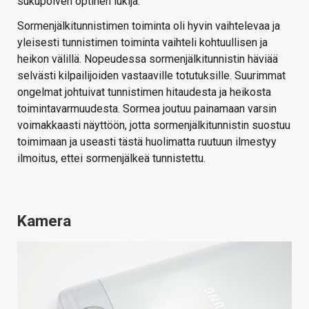
sukupolven optinen lukija.
Sormenjälkitunnistimen toiminta oli hyvin vaihtelevaa ja
yleisesti tunnistimen toiminta vaihteli kohtuullisen ja
heikon välillä. Nopeudessa sormenjälkitunnistin häviää
selvästi kilpailijoiden vastaaville totutuksille. Suurimmat
ongelmat johtuivat tunnistimen hitaudesta ja heikosta
toimintavarmuudesta. Sormea joutuu painamaan varsin
voimakkaasti näyttöön, jotta sormenjälkitunnistin suostuu
toimimaan ja useasti tästä huolimatta ruutuun ilmestyy
ilmoitus, ettei sormenjälkeä tunnistettu.
Kamera