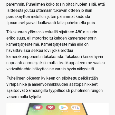
paremmin. Puhelimen koko tosin pitää huolen siitä, että
laitteesta joutuu ottamaan tukevan otteen jo ihan
peruskäyttöä ajatellen, joten pahimmat kädestä
lipsumiset jäävät luultavasti tällä puhelimella pois.
Takakuoren yläosan keskellä sijaitsee A80:n suurin
erikoisuus, eli motorisoitu kahden kamerasensorin
kamerajärjestelmä. Kamerajärjestelmän alla on
havaittavissa selkeä lovi, joka erottaa
kamerakomponentin takalasista. Takakuori kerää hyvin
nopeasti sormenjälkiä, mutta testikappaleemme vaalea
värivaihtoehto häivyttää ne varsin hyvin näkyvistä.
Puhelimen oikeaan kylkeen on sijoitettu pelkästään
virtapainike ja äänenvoimakkuuden säätöpainikkeet
sijaitsevat Samsungille tyypillisesti puhelimen rungon
vasemmalla kyljellä.