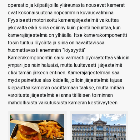
operaatio ja kilpailijoilla yläreunasta nousevat kamerat
ovat kokonaisuutena nopeammin kuvausvalmiina.
Fyysisesti motorisoitu kamerajärjestelmä vaikuttaa
jykevältä eikä siinä esiinny kuin pientä heiluntaa, kun
kamerajärjestelmä on ylhäällä. Itse kamerakomponentti
tosin tuntuu löysältä ja siinä on havaittavissa
huomattavasti enemmän ”löysyyttä”.
Kamerakomponentin saisi varmasti pyöräytettyä väkisin
ympäri jos näin haluaisi, mutta luultavasti järjestelmä
olisi tämän jälkeen entinen. Kamerajärjestelmän saa
myös painettua alas kädellä, jolloin järjestelmä tajuaa
kiepauttaa kameran osoittamaan taakse, mutta mitään
varoitusta järjestelmä ei anna tälläisen toiminnan
mahdollisista vaikutuksista kameran kestävyyteen.