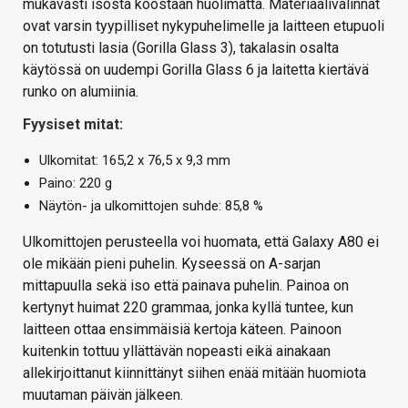
mukavasti isosta koostaan huolimatta. Materiaalivalinnat
ovat varsin tyypilliset nykypuhelimelle ja laitteen etupuoli
on totutusti lasia (Gorilla Glass 3), takalasin osalta
käytössä on uudempi Gorilla Glass 6 ja laitetta kiertävä
runko on alumiinia.
Fyysiset mitat:
Ulkomitat: 165,2 x 76,5 x 9,3 mm
Paino: 220 g
Näytön- ja ulkomittojen suhde: 85,8 %
Ulkomittojen perusteella voi huomata, että Galaxy A80 ei
ole mikään pieni puhelin. Kyseessä on A-sarjan
mittapuulla sekä iso että painava puhelin. Painoa on
kertynyt huimat 220 grammaa, jonka kyllä tuntee, kun
laitteen ottaa ensimmäisiä kertoja käteen. Painoon
kuitenkin tottuu yllättävän nopeasti eikä ainakaan
allekirjoittanut kiinnittänyt siihen enää mitään huomiota
muutaman päivän jälkeen.