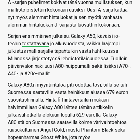
A -sarjan puhelimet kokivat tänä vuonna mullistuksen, kun
mallisto pistettiin kokonaan uusiksi. Uusi A-sarja kattaa
nyt myös alemmat hintaluokat ja sen myötä vanhasta
alemman hintaluokan J-sarjasta luovuttiin kokonaan.
Sarjan ensimmäinen julkaisu, Galaxy A50, käväisi io-
techin
testattavana
jo alkuvuodesta, vaikka laajempi
julkistus mallisarjalle tapahtuikin vasta huhtikuussa
Milanossa järjestetyssä lehdistötilaisuudessa. Tuolloin
päivänvalon näki uusi A80-huippumalli sekä lisäksi A70-,
A40- ja A20e-mallit.
Galaxy A80:n myyntiintuloa piti odottaa tovi, sillä se tuli
Suomessa saataville vasta heinäkuun alussa 679 euron
suositushinnalla. Hinta.fi-hintavertailun mukaan
halvimmillaan Galaxy A80 lähtee tämän artikkelin
julkaisuhetkellä elokuun lopulla 629 eurolla. Galaxy
A80:stä on Suomessa saatavilla kolme värivaihtoehtoa:
ruusukultainen Angel Gold, musta Phantom Black sekä
hopeanharmaa Ghost White, jota myös