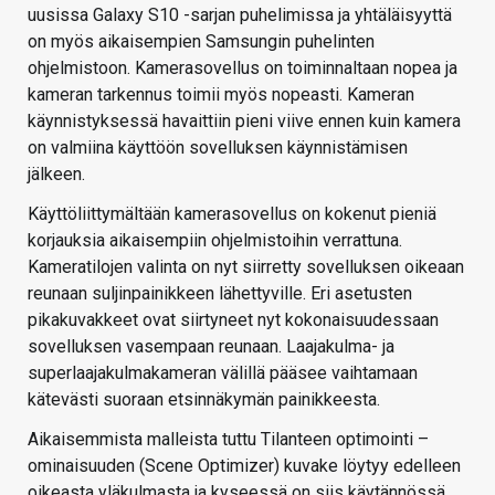
uusissa Galaxy S10 -sarjan puhelimissa ja yhtäläisyyttä
on myös aikaisempien Samsungin puhelinten
ohjelmistoon. Kamerasovellus on toiminnaltaan nopea ja
kameran tarkennus toimii myös nopeasti. Kameran
käynnistyksessä havaittiin pieni viive ennen kuin kamera
on valmiina käyttöön sovelluksen käynnistämisen
jälkeen.
Käyttöliittymältään kamerasovellus on kokenut pieniä
korjauksia aikaisempiin ohjelmistoihin verrattuna.
Kameratilojen valinta on nyt siirretty sovelluksen oikeaan
reunaan suljinpainikkeen lähettyville. Eri asetusten
pikakuvakkeet ovat siirtyneet nyt kokonaisuudessaan
sovelluksen vasempaan reunaan. Laajakulma- ja
superlaajakulmakameran välillä pääsee vaihtamaan
kätevästi suoraan etsinnäkymän painikkeesta.
Aikaisemmista malleista tuttu Tilanteen optimointi –
ominaisuuden (Scene Optimizer) kuvake löytyy edelleen
oikeasta yläkulmasta ja kyseessä on siis käytännössä