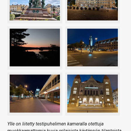
Ylle on liitetty testipuhelimen kameralla otettuja
muokkaamattomia kuvia erilaisista käytännön tilanteista