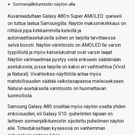
Sormenjälkitunnistin näytön alla
Kuvanlaadultaan Galaxy A80:n Super AMOLED -paneeli
on tuttua laatua Samsungilta. Näytön maksimikirkkaus on
riittävä jopa kirkkaimmilla keleillä ja
automaattiasetuksella siihen on tarjolla tarvittaessa
selvä boosti. Näytön värintoisto on AMOLED:lle varsin
tyypillistä ja myös katselukulmat ovat varsin laajat.
Näytön värimaailmaa pystyy vielä erikseen säätämään
asetuksista, jossa tarjolla on kaksi eri vaihtoehtoa (Vivid
ja Natural). Vivahteikas-näyttötila antaa myös
mahdollisuuden säätää valkotasapainoa mieleisekseen.
Natural-asetuksella värintoisto on huomattavan
luonnollista.
Samsung Galaxy A80 sisältää myös näytön osalta yhden
erikoisuuden, eli Galaxy S10 -puhelinten tapaan on
laitteen sormenjälkitunnistin sijoitettu puhelimen näytön
alle. Toteutukseltaan kyseessä on vanhemman