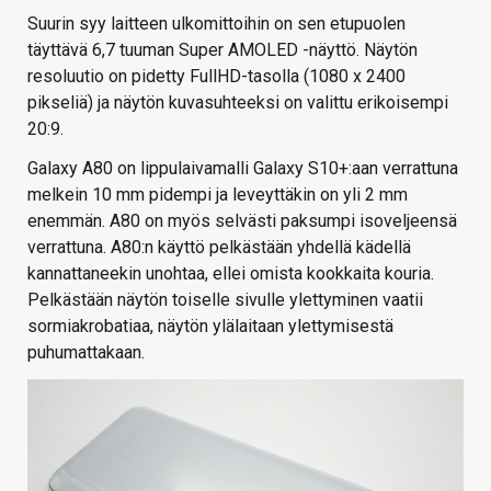
Suurin syy laitteen ulkomittoihin on sen etupuolen
täyttävä 6,7 tuuman Super AMOLED -näyttö. Näytön
resoluutio on pidetty FullHD-tasolla (1080 x 2400
pikseliä) ja näytön kuvasuhteeksi on valittu erikoisempi
20:9.
Galaxy A80 on lippulaivamalli Galaxy S10+:aan verrattuna
melkein 10 mm pidempi ja leveyttäkin on yli 2 mm
enemmän. A80 on myös selvästi paksumpi isoveljeensä
verrattuna. A80:n käyttö pelkästään yhdellä kädellä
kannattaneekin unohtaa, ellei omista kookkaita kouria.
Pelkästään näytön toiselle sivulle ylettyminen vaatii
sormiakrobatiaa, näytön ylälaitaan ylettymisestä
puhumattakaan.