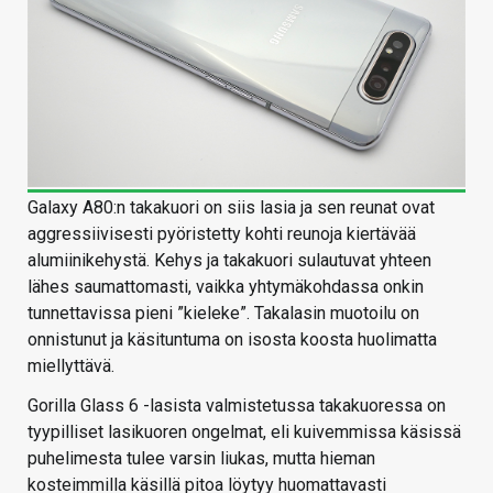
Galaxy A80:n takakuori on siis lasia ja sen reunat ovat
aggressiivisesti pyöristetty kohti reunoja kiertävää
alumiinikehystä. Kehys ja takakuori sulautuvat yhteen
lähes saumattomasti, vaikka yhtymäkohdassa onkin
tunnettavissa pieni ”kieleke”. Takalasin muotoilu on
onnistunut ja käsituntuma on isosta koosta huolimatta
miellyttävä.
Gorilla Glass 6 -lasista valmistetussa takakuoressa on
tyypilliset lasikuoren ongelmat, eli kuivemmissa käsissä
puhelimesta tulee varsin liukas, mutta hieman
kosteimmilla käsillä pitoa löytyy huomattavasti