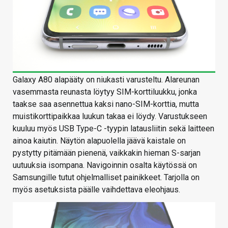
Galaxy A80 alapääty on niukasti varusteltu. Alareunan
vasemmasta reunasta löytyy SIM-korttiluukku, jonka
taakse saa asennettua kaksi nano-SIM-korttia, mutta
muistikorttipaikkaa luukun takaa ei löydy. Varustukseen
kuuluu myös USB Type-C -tyypin latausliitin sekä laitteen
ainoa kaiutin. Näytön alapuolella jäävä kaistale on
pystytty pitämään pienenä, vaikkakin hieman S-sarjan
uutuuksia isompana. Navigoinnin osalta käytössä on
Samsungille tutut ohjelmalliset painikkeet. Tarjolla on
myös asetuksista päälle vaihdettava eleohjaus.