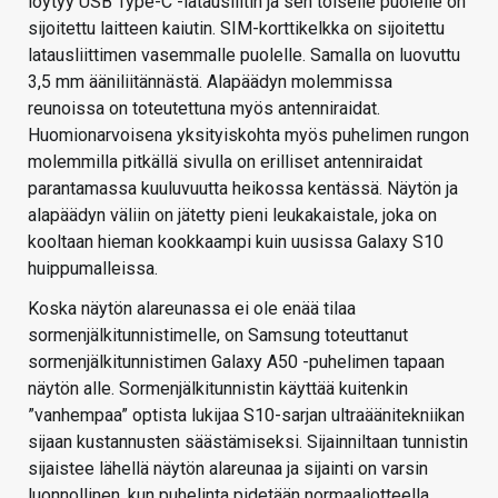
löytyy USB Type-C -latausliitin ja sen toiselle puolelle on
sijoitettu laitteen kaiutin. SIM-korttikelkka on sijoitettu
latausliittimen vasemmalle puolelle. Samalla on luovuttu
3,5 mm ääniliitännästä. Alapäädyn molemmissa
reunoissa on toteutettuna myös antenniraidat.
Huomionarvoisena yksityiskohta myös puhelimen rungon
molemmilla pitkällä sivulla on erilliset antenniraidat
parantamassa kuuluvuutta heikossa kentässä. Näytön ja
alapäädyn väliin on jätetty pieni leukakaistale, joka on
kooltaan hieman kookkaampi kuin uusissa Galaxy S10
huippumalleissa.
Koska näytön alareunassa ei ole enää tilaa
sormenjälkitunnistimelle, on Samsung toteuttanut
sormenjälkitunnistimen Galaxy A50 -puhelimen tapaan
näytön alle. Sormenjälkitunnistin käyttää kuitenkin
”vanhempaa” optista lukijaa S10-sarjan ultraäänitekniikan
sijaan kustannusten säästämiseksi. Sijainniltaan tunnistin
sijaistee lähellä näytön alareunaa ja sijainti on varsin
luonnollinen, kun puhelinta pidetään normaaliotteella.