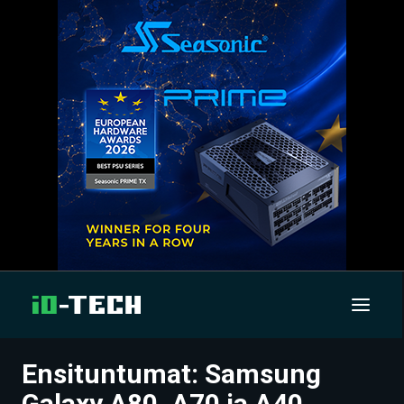
Ensituntumat: Samsung
UUTISET
Galaxy A80, A70 ja A40