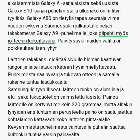
aikaisemmista Galaxy A -sarjalaisista sekä uusista
Galaxy S10-sarjan puhelimista ja ulkonäkö on hillityn
tyylikäs. Galaxy A80 on tietyllä tapaa seuraaja viime
vuoden syksynä Suomessakin julkaistulle neljän
takakameran Galaxy A9 -puhelimelle, joka
piipahti myös
io-techin kokeiltavana
. Päivityssykli näiden välillä on
poikkeuksellisen lyhyt.
Laitteen takakansi sisältää sivuille hieman kaartuvan
rungon ja laite istuukin käteen hyvin miellyttävästi.
Puhelimesta saa hyvän ja tukevan otteen ja samalla
rakenne tuntuu laadukkaalta.
Samsungille tyypillisesti laitteen runko on alumiinia ja
etu- sekä takapuolet on valmistettu lasista. Painoa
laitteelle on kertynyt melkein 220 grammaa, mutta ainakin
lyhyiden ensituntumien perusteella paino on saatu jaettua
kohtalaisen kattavasti koko laitteen pinta-alalle.
Kevyemmästä puhelimesta vaihtavalle puhelin saattaa
kuitenkin tuntua varsin painavalta.