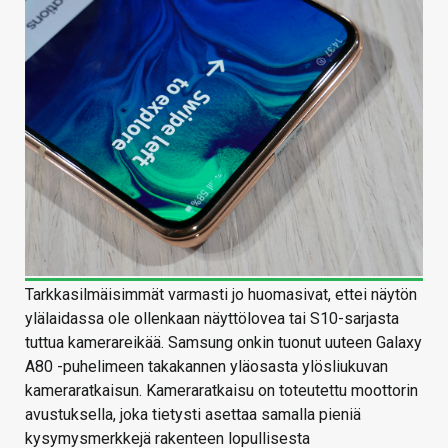
Tarkkasilmäisimmät varmasti jo huomasivat, ettei näytön
ylälaidassa ole ollenkaan näyttölovea tai S10-sarjasta
tuttua kamerareikää. Samsung onkin tuonut uuteen Galaxy
A80 -puhelimeen takakannen yläosasta ylösliukuvan
kameraratkaisun. Kameraratkaisu on toteutettu moottorin
avustuksella, joka tietysti asettaa samalla pieniä
kysymysmerkkejä rakenteen lopullisesta