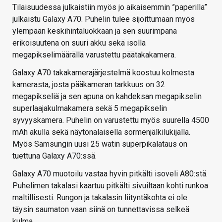
Tilaisuudessa julkaistiin myös jo aikaisemmin ”paperilla”
julkaistu Galaxy A70. Puhelin tulee sijoittumaan myös
ylempään keskihintaluokkaan ja sen suurimpana
erikoisuutena on suuri akku sekä isolla
megapikselimäärällä varustettu päätakakamera.
Galaxy A70 takakamerajärjestelmä koostuu kolmesta
kamerasta, josta pääkameran tarkkuus on 32
megapikseliä ja sen apuna on kahdeksan megapikselin
superlaajakulmakamera sekä 5 megapikselin
syvyyskamera. Puhelin on varustettu myös suurella 4500
mAh akulla sekä näytönalaisella sormenjälkilukijalla.
Myös Samsungin uusi 25 watin superpikalataus on
tuettuna Galaxy A70:ssä.
Galaxy A70 muotoilu vastaa hyvin pitkälti isoveli A80:stä.
Puhelimen takalasi kaartuu pitkälti sivuiltaan kohti runkoa
maltillisesti. Rungon ja takalasin liityntäkohta ei ole
täysin saumaton vaan siinä on tunnettavissa selkeä
kulma.