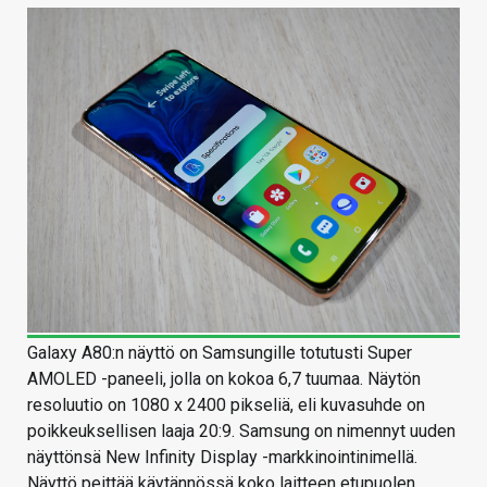
Galaxy A80:n näyttö on Samsungille totutusti Super
AMOLED -paneeli, jolla on kokoa 6,7 tuumaa. Näytön
resoluutio on 1080 x 2400 pikseliä, eli kuvasuhde on
poikkeuksellisen laaja 20:9. Samsung on nimennyt uuden
näyttönsä New Infinity Display -markkinointinimellä.
Näyttö peittää käytännössä koko laitteen etupuolen,