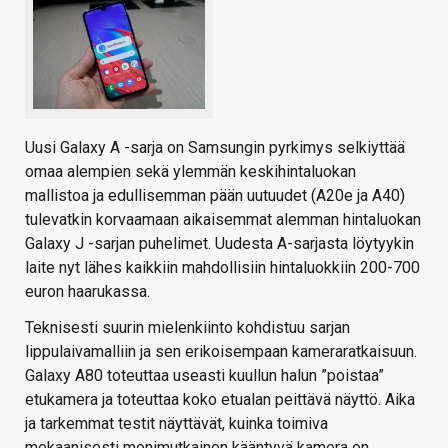
Uusi Galaxy A -sarja on Samsungin pyrkimys selkiyttää
omaa alempien sekä ylemmän keskihintaluokan
mallistoa ja edullisemman pään uutuudet (A20e ja A40)
tulevatkin korvaamaan aikaisemmat alemman hintaluokan
Galaxy J -sarjan puhelimet. Uudesta A-sarjasta löytyykin
laite nyt lähes kaikkiin mahdollisiin hintaluokkiin 200-700
euron haarukassa.
Teknisesti suurin mielenkiinto kohdistuu sarjan
lippulaivamalliin ja sen erikoisempaan kameraratkaisuun.
Galaxy A80 toteuttaa useasti kuullun halun ”poistaa”
etukamera ja toteuttaa koko etualan peittävä näyttö. Aika
ja tarkemmat testit näyttävät, kuinka toimiva
mekaanisesti monimutkainen kääntyvä kamera on