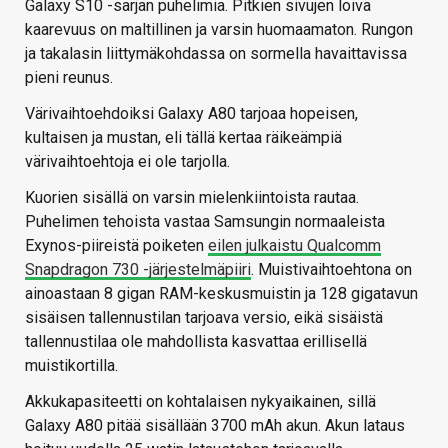
Galaxy S10 -sarjan puhelimia. Pitkien sivujen loiva
kaarevuus on maltillinen ja varsin huomaamaton. Rungon
ja takalasin liittymäkohdassa on sormella havaittavissa
pieni reunus.
Värivaihtoehdoiksi Galaxy A80 tarjoaa hopeisen,
kultaisen ja mustan, eli tällä kertaa räikeämpiä
värivaihtoehtoja ei ole tarjolla.
Kuorien sisällä on varsin mielenkiintoista rautaa.
Puhelimen tehoista vastaa Samsungin normaaleista
Exynos-piireistä poiketen
eilen julkaistu Qualcomm
Snapdragon 730 -järjestelmäpiiri
. Muistivaihtoehtona on
ainoastaan 8 gigan RAM-keskusmuistin ja 128 gigatavun
sisäisen tallennustilan tarjoava versio, eikä sisäistä
tallennustilaa ole mahdollista kasvattaa erillisellä
muistikortilla.
Akkukapasiteetti on kohtalaisen nykyaikainen, sillä
Galaxy A80 pitää sisällään 3700 mAh akun. Akun lataus