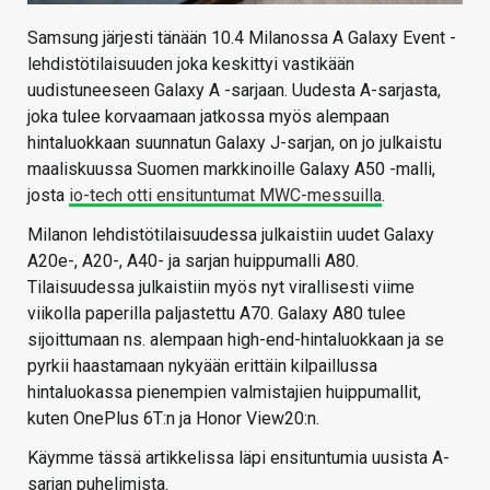
Samsung järjesti tänään 10.4 Milanossa A Galaxy Event -
lehdistötilaisuuden joka keskittyi vastikään
uudistuneeseen Galaxy A -sarjaan. Uudesta A-sarjasta,
joka tulee korvaamaan jatkossa myös alempaan
hintaluokkaan suunnatun Galaxy J-sarjan, on jo julkaistu
maaliskuussa Suomen markkinoille Galaxy A50 -malli,
josta
io-tech otti ensituntumat MWC-messuilla
.
Milanon lehdistötilaisuudessa julkaistiin uudet Galaxy
A20e-, A20-, A40- ja sarjan huippumalli A80.
Tilaisuudessa julkaistiin myös nyt virallisesti viime
viikolla paperilla paljastettu A70. Galaxy A80 tulee
sijoittumaan ns. alempaan high-end-hintaluokkaan ja se
pyrkii haastamaan nykyään erittäin kilpaillussa
hintaluokassa pienempien valmistajien huippumallit,
kuten OnePlus 6T:n ja Honor View20:n.
Käymme tässä artikkelissa läpi ensituntumia uusista A-
sarjan puhelimista.