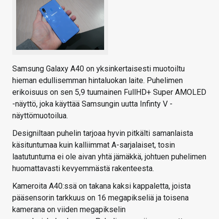
Samsung Galaxy A40 on yksinkertaisesti muotoiltu
hieman edullisemman hintaluokan laite. Puhelimen
erikoisuus on sen 5,9 tuumainen FullHD+ Super AMOLED
-näyttö, joka käyttää Samsungin uutta Infinty V -
näyttömuotoilua.
Designiltaan puhelin tarjoaa hyvin pitkälti samanlaista
käsituntumaa kuin kalliimmat A-sarjalaiset, tosin
laatutuntuma ei ole aivan yhtä jämäkkä, johtuen puhelimen
huomattavasti kevyemmästä rakenteesta.
Kameroita A40:ssä on takana kaksi kappaletta, joista
pääsensorin tarkkuus on 16 megapikseliä ja toisena
kamerana on viiden megapikselin