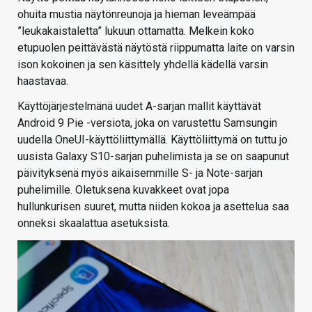
ohuita mustia näytönreunoja ja hieman leveämpää
”leukakaistaletta” lukuun ottamatta. Melkein koko
etupuolen peittävästä näytöstä riippumatta laite on varsin
ison kokoinen ja sen käsittely yhdellä kädellä varsin
haastavaa.
Käyttöjärjestelmänä uudet A-sarjan mallit käyttävät
Android 9 Pie -versiota, joka on varustettu Samsungin
uudella OneUI-käyttöliittymällä. Käyttöliittymä on tuttu jo
uusista Galaxy S10-sarjan puhelimista ja se on saapunut
päivityksenä myös aikaisemmille S- ja Note-sarjan
puhelimille. Oletuksena kuvakkeet ovat jopa
hullunkurisen suuret, mutta niiden kokoa ja asettelua saa
onneksi skaalattua asetuksista.