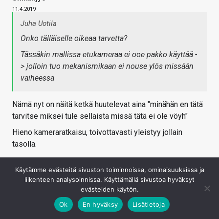
11.4.2019
Juha Uotila
Onko tälläiselle oikeaa tarvetta?
Tässäkin mallissa etukameraa ei ooe pakko käyttää -
> jolloin tuo mekanismikaan ei nouse ylös missään
vaiheessa
Nämä nyt on näitä ketkä huutelevat aina "minähän en tätä
tarvitse miksei tule sellaista missä tätä ei ole vöyh"
Hieno kameraratkaisu, toivottavasti yleistyy jollain
tasolla.
Kirjaudu sisään vastataksesi
Käytämme evästeitä sivuston toiminnoissa, ominaisuuksissa ja
liikenteen analysoinnissa. Käyttämällä sivustoa hyväksyt
evästeiden käytön.
Ok
En hyväksy
Lisätietoja