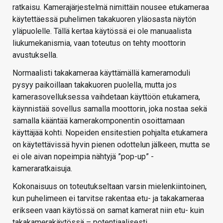
ratkaisu. Kamerajärjestelmä nimittäin nousee etukameraa
käytettäessä puhelimen takakuoren yläosasta näytön
yläpuolelle. Tällä kertaa käytössä ei ole manuaalista
liukumekanismia, vaan toteutus on tehty moottorin
avustuksella.
Normaalisti takakameraa käyttämällä kameramoduli
pysyy paikoillaan takakuoren puolella, mutta jos
kamerasovelluksessa vaihdetaan käyttöön etukamera,
käynnistää sovellus samalla moottorin, joka nostaa sekä
samalla kääntää kamerakomponentin osoittamaan
käyttäjää kohti. Nopeiden ensitestien pohjalta etukamera
on käytettävissä hyvin pienen odottelun jälkeen, mutta se
ei ole aivan nopeimpia nähtyjä ”pop-up” -
kameraratkaisuja.
Kokonaisuus on toteutukseltaan varsin mielenkiintoinen,
kun puhelimeen ei tarvitse rakentaa etu- ja takakameraa
erikseen vaan käytössä on samat kamerat niin etu- kuin
takakamerakäytössä – potentiaalisesti