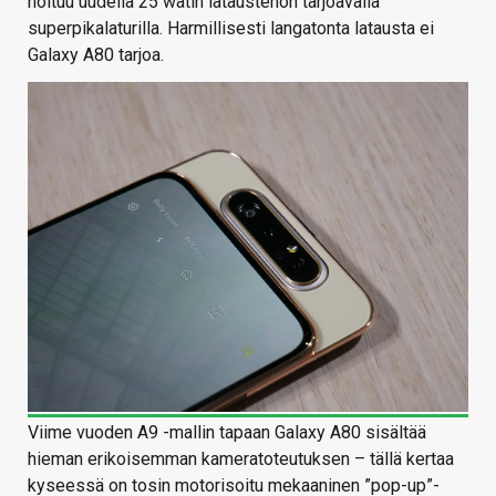
hoituu uudella 25 watin lataustehon tarjoavalla
superpikalaturilla. Harmillisesti langatonta latausta ei
Galaxy A80 tarjoa.
Viime vuoden A9 -mallin tapaan Galaxy A80 sisältää
hieman erikoisemman kameratoteutuksen – tällä kertaa
kyseessä on tosin motorisoitu mekaaninen ”pop-up”-