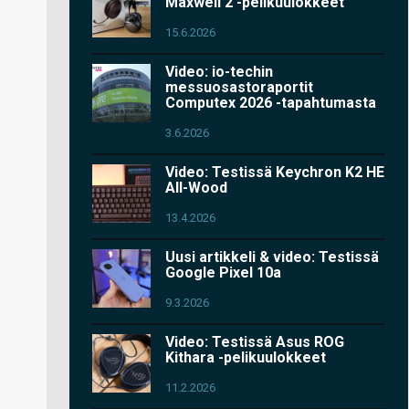
Maxwell 2 -pelikuulokkeet
15.6.2026
Video: io-techin
messuosastoraportit
Computex 2026 -tapahtumasta
3.6.2026
Video: Testissä Keychron K2 HE
All-Wood
13.4.2026
Uusi artikkeli & video: Testissä
Google Pixel 10a
9.3.2026
Video: Testissä Asus ROG
Kithara -pelikuulokkeet
11.2.2026