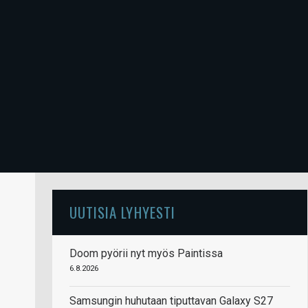
UUTISIA LYHYESTI
Doom pyörii nyt myös Paintissa
6.8.2026
Samsungin huhutaan tiputtavan Galaxy S27