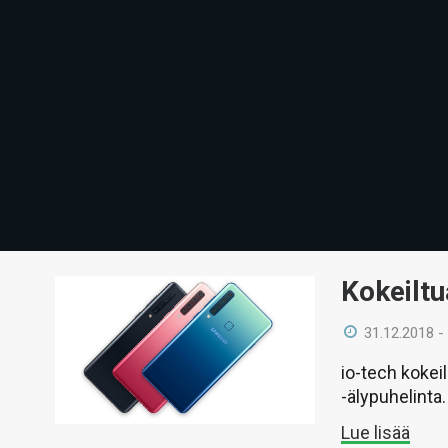
Kokeilt
31.12.2018 -
io-tech kokei
-älypuhelinta.
Lue lisää