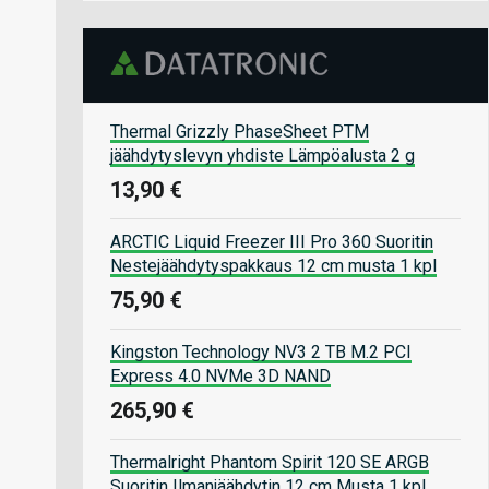
Thermal Grizzly PhaseSheet PTM
jäähdytyslevyn yhdiste Lämpöalusta 2 g
13,90 €
ARCTIC Liquid Freezer III Pro 360 Suoritin
Nestejäähdytyspakkaus 12 cm musta 1 kpl
75,90 €
Kingston Technology NV3 2 TB M.2 PCI
Express 4.0 NVMe 3D NAND
265,90 €
Thermalright Phantom Spirit 120 SE ARGB
Suoritin Ilmanjäähdytin 12 cm Musta 1 kpl