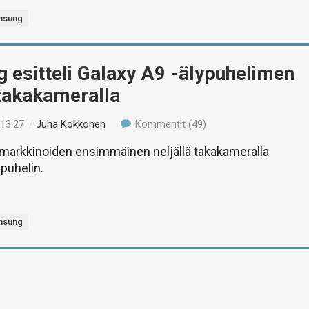
msung
esitteli Galaxy A9 -älypuhelimen
 takakameralla
 13:27
/
Juha Kokkonen
Kommentit (49)
 markkinoiden ensimmäinen neljällä takakameralla
ypuhelin.
msung