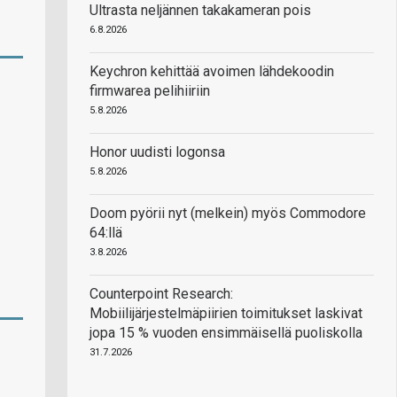
Ultrasta neljännen takakameran pois
6.8.2026
Keychron kehittää avoimen lähdekoodin
firmwarea pelihiiriin
5.8.2026
Honor uudisti logonsa
5.8.2026
Doom pyörii nyt (melkein) myös Commodore
64:llä
3.8.2026
Counterpoint Research:
Mobiilijärjestelmäpiirien toimitukset laskivat
jopa 15 % vuoden ensimmäisellä puoliskolla
31.7.2026