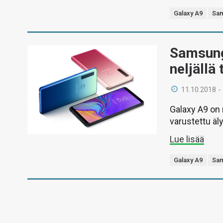
Galaxy A9
Sa
Samsung 
neljällä
11.10.2018 -
Galaxy A9 on
varustettu äl
Lue lisää
Galaxy A9
Sa