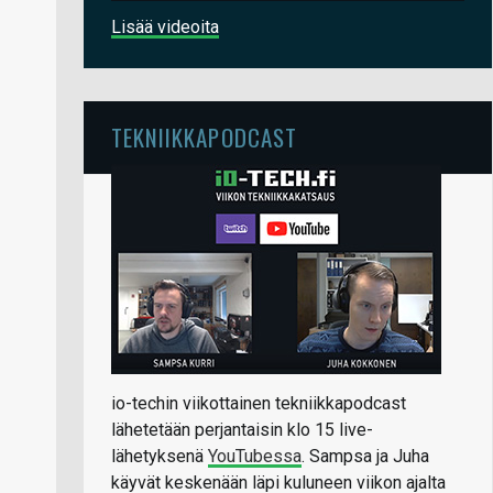
Lisää videoita
TEKNIIKKAPODCAST
io-techin viikottainen tekniikkapodcast
lähetetään perjantaisin klo 15 live-
lähetyksenä
YouTubessa
. Sampsa ja Juha
käyvät keskenään läpi kuluneen viikon ajalta