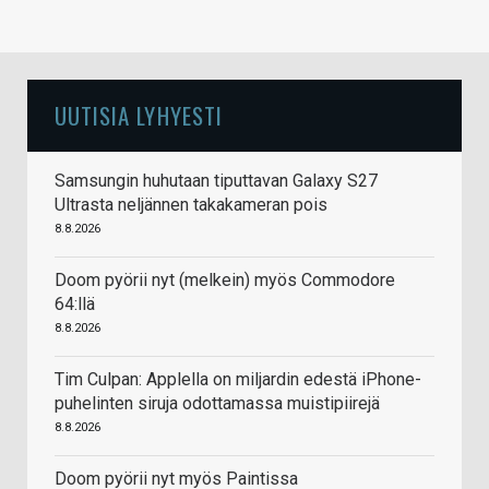
UUTISIA LYHYESTI
Samsungin huhutaan tiputtavan Galaxy S27
Ultrasta neljännen takakameran pois
8.8.2026
Doom pyörii nyt (melkein) myös Commodore
64:llä
8.8.2026
Tim Culpan: Applella on miljardin edestä iPhone-
puhelinten siruja odottamassa muistipiirejä
8.8.2026
Doom pyörii nyt myös Paintissa