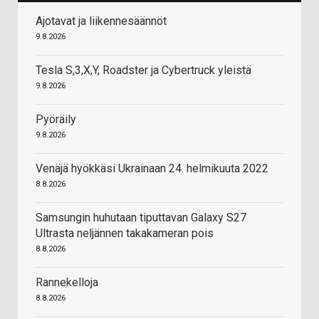
Ajotavat ja liikennesäännöt
9.8.2026
Tesla S,3,X,Y, Roadster ja Cybertruck yleistä
9.8.2026
Pyöräily
9.8.2026
Venäjä hyökkäsi Ukrainaan 24. helmikuuta 2022
8.8.2026
Samsungin huhutaan tiputtavan Galaxy S27
Ultrasta neljännen takakameran pois
8.8.2026
Rannekelloja
8.8.2026