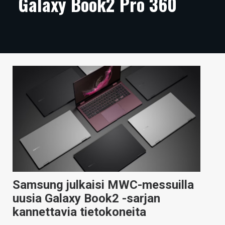
Galaxy Book2 Pro 360
ARTIKKELIT
VIDEOT
TECHBBS
TIETOA
HINTA.FI
KAUPPA
VAIHDA TEEMA
Samsung julkaisi MWC-messuilla
HAKU
uusia Galaxy Book2 -sarjan
kannettavia tietokoneita