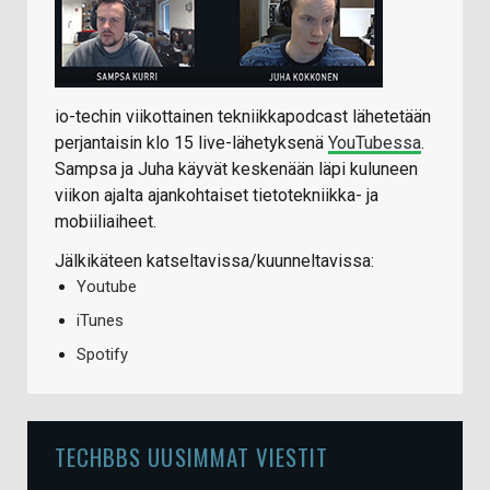
io-techin viikottainen tekniikkapodcast lähetetään
perjantaisin klo 15 live-lähetyksenä
YouTubessa
.
Sampsa ja Juha käyvät keskenään läpi kuluneen
viikon ajalta ajankohtaiset tietotekniikka- ja
mobiiliaiheet.
Jälkikäteen katseltavissa/kuunneltavissa:
Youtube
iTunes
Spotify
TECHBBS UUSIMMAT VIESTIT