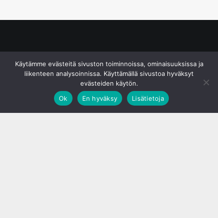
© S&J Media Oy
Käytämme evästeitä sivuston toiminnoissa, ominaisuuksissa ja
liikenteen analysoinnissa. Käyttämällä sivustoa hyväksyt
evästeiden käytön.
Ok
En hyväksy
Lisätietoja
;