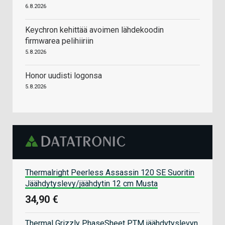
6.8.2026
Keychron kehittää avoimen lähdekoodin
firmwarea pelihiiriin
5.8.2026
Honor uudisti logonsa
5.8.2026
Thermalright Peerless Assassin 120 SE Suoritin
Jäähdytyslevy/jäähdytin 12 cm Musta
34,90 €
Thermal Grizzly PhaseSheet PTM jäähdytyslevyn