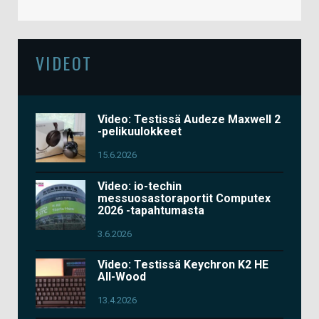
VIDEOT
Video: Testissä Audeze Maxwell 2
-pelikuulokkeet
15.6.2026
Video: io-techin
messuosastoraportit Computex
2026 -tapahtumasta
3.6.2026
Video: Testissä Keychron K2 HE
All-Wood
13.4.2026