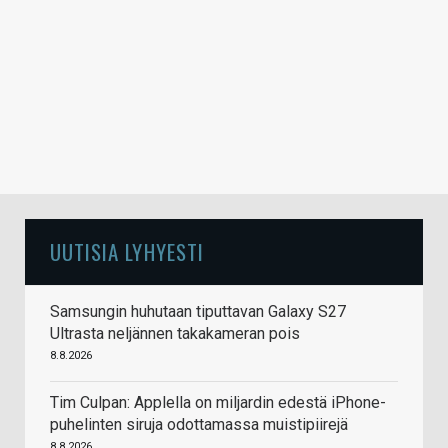
UUTISIA LYHYESTI
Samsungin huhutaan tiputtavan Galaxy S27
Ultrasta neljännen takakameran pois
8.8.2026
Tim Culpan: Applella on miljardin edestä iPhone-
puhelinten siruja odottamassa muistipiirejä
8.8.2026