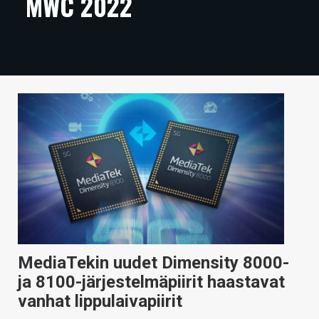
MWC 2022
ARTIKKELIT
VIDEOT
TECHBBS
TIETOA
HINTA.FI
KAUPPA
VAIHDA TEEMA
MediaTekin uudet Dimensity 8000-
HAKU
ja 8100-järjestelmäpiirit haastavat
vanhat lippulaivapiirit