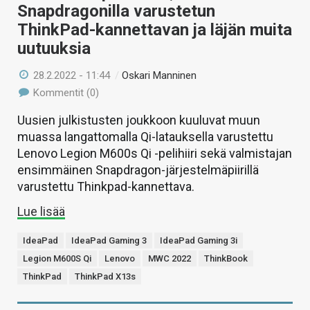
Snapdragonilla varustetun
ThinkPad-kannettavan ja läjän muita
uutuuksia
28.2.2022 - 11:44
/
Oskari Manninen
Kommentit (0)
Uusien julkistusten joukkoon kuuluvat muun
muassa langattomalla Qi-latauksella varustettu
Lenovo Legion M600s Qi -pelihiiri sekä valmistajan
ensimmäinen Snapdragon-järjestelmäpiirillä
varustettu Thinkpad-kannettava.
Lue lisää
IdeaPad
IdeaPad Gaming 3
IdeaPad Gaming 3i
Legion M600S Qi
Lenovo
MWC 2022
ThinkBook
ThinkPad
ThinkPad X13s