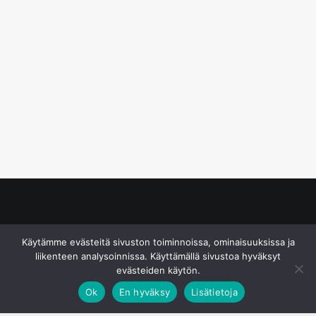
© S&J Media Oy
Käytämme evästeitä sivuston toiminnoissa, ominaisuuksissa ja
liikenteen analysoinnissa. Käyttämällä sivustoa hyväksyt
evästeiden käytön.
Ok
En hyväksy
Lisätietoja