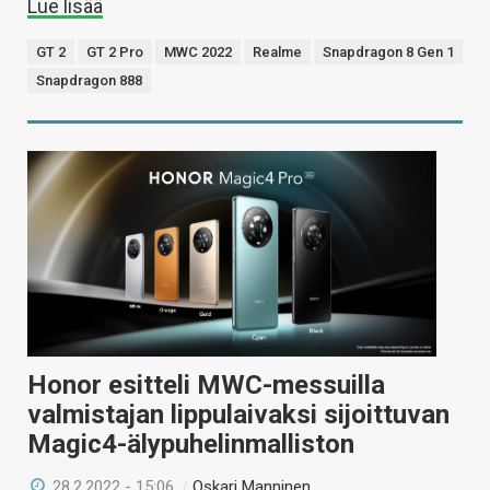
Lue lisää
GT 2
GT 2 Pro
MWC 2022
Realme
Snapdragon 8 Gen 1
Snapdragon 888
Honor esitteli MWC-messuilla
valmistajan lippulaivaksi sijoittuvan
Magic4-älypuhelinmalliston
28.2.2022 - 15:06
/
Oskari Manninen