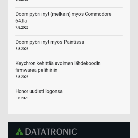
Doom pyörii nyt (melkein) myös Commodore
64:llä
7.8.2026
Doom pyörii nyt myös Paintissa
6.8.2026
Keychron kehittää avoimen lähdekoodin
firmwarea pelihiiriin
5.8.2026
Honor uudisti logonsa
5.8.2026