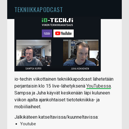
TEKNIIKKAPODCAST
io-techin viikottainen tekniikkapodcast lähetetään
perjantaisin klo 15 live-lähetyksenä
YouTubessa
.
Sampsa ja Juha käyvät keskenään läpi kuluneen
viikon ajalta ajankohtaiset tietotekniikka- ja
mobiiliaiheet.
Jälkikäteen katseltavissa/kuunneltavissa:
Youtube